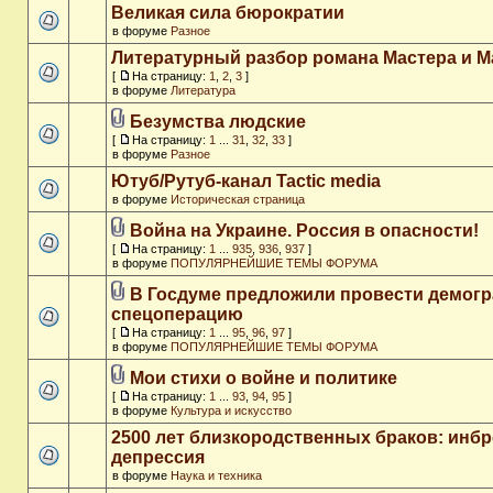
Великая сила бюрократии
в форуме
Разное
Литературный разбор романа Мастера и М
[
На страницу:
1
,
2
,
3
]
в форуме
Литература
Безумства людские
[
На страницу:
1
...
31
,
32
,
33
]
в форуме
Разное
Ютуб/Рутуб-канал Tactic media
в форуме
Историческая страница
Война на Украине. Россия в опасности!
[
На страницу:
1
...
935
,
936
,
937
]
в форуме
ПОПУЛЯРНЕЙШИЕ ТЕМЫ ФОРУМА
В Госдуме предложили провести демог
спецоперацию
[
На страницу:
1
...
95
,
96
,
97
]
в форуме
ПОПУЛЯРНЕЙШИЕ ТЕМЫ ФОРУМА
Мои стихи о войне и политике
[
На страницу:
1
...
93
,
94
,
95
]
в форуме
Культура и искусство
2500 лет близкородственных браков: инб
депрессия
в форуме
Наука и техника