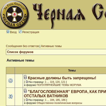
Вход
Регистрация
Сообщения без ответов
|
Активные темы
Список форумов
Активные темы
Темы
Красные должны быть запрещены!
[
На страницу:
1
...
119
,
120
,
121
]
в форуме
ПОПУЛЯРНЕЙШИЕ ТЕМЫ ФОРУМА
"БЛАГОСЛОВЕННАЯ" ЕВРОПА, КАК ПР
ОТСТАЛЫХ ВАТНИКОВ
[
На страницу:
1
...
184
,
185
,
186
]
в форуме
Общественно-политические вопросы