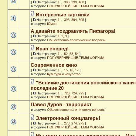
[
На страницу:
1
...
398
,
399
,
400
]
в форуме
ПОПУЛЯРНЕЙШИЕ ТЕМЫ ФОРУМА
Интересные картинки
[
На страницу:
1
...
393
,
394
,
395
]
в форуме
Юмор
А давайте поздравлять Пифагора!
[
На страницу:
1
,
2
,
3
]
в форуме
Общественно-политические вопросы
Иран вперед!
[
На страницу:
1
...
52
,
53
,
54
]
в форуме
ПОПУЛЯРНЕЙШИЕ ТЕМЫ ФОРУМА
Современное кино
[
На страницу:
1
...
15
,
16
,
17
]
в форуме
Культура и искусство
"Великие достижения российского капит
последние 20
[
На страницу:
1
...
723
,
724
,
725
]
в форуме
ПОПУЛЯРНЕЙШИЕ ТЕМЫ ФОРУМА
Павел Дуров - террорист
в форуме
Общественно-политические вопросы
Электронный концлагерь!
[
На страницу:
1
...
273
,
274
,
275
]
в форуме
ПОПУЛЯРНЕЙШИЕ ТЕМЫ ФОРУМА
Мы третья мировая сверхдержава. - Max