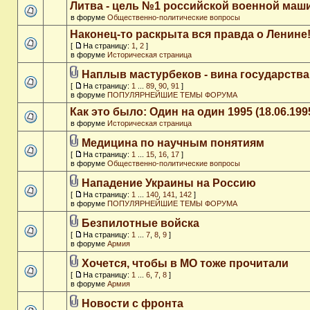
Литва - цель №1 российской военной ма
в форуме
Общественно-политические вопросы
Наконец-то раскрыта вся правда о Ленине
[
На страницу:
1
,
2
]
в форуме
Историческая страница
Наплыв мастурбеков - вина государства
[
На страницу:
1
...
89
,
90
,
91
]
в форуме
ПОПУЛЯРНЕЙШИЕ ТЕМЫ ФОРУМА
Как это было: Один на один 1995 (18.06.199
в форуме
Историческая страница
Медицина по научным понятиям
[
На страницу:
1
...
15
,
16
,
17
]
в форуме
Общественно-политические вопросы
Нападение Украины на Россию
[
На страницу:
1
...
140
,
141
,
142
]
в форуме
ПОПУЛЯРНЕЙШИЕ ТЕМЫ ФОРУМА
Безпилотные войска
[
На страницу:
1
...
7
,
8
,
9
]
в форуме
Армия
Хочется, чтобы в МО тоже прочитали
[
На страницу:
1
...
6
,
7
,
8
]
в форуме
Армия
Новости с фронта