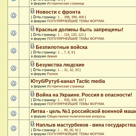
в форуме
Историческая страница
Новости с фронта
[
На страницу:
1
...
398
,
399
,
400
]
в форуме
ПОПУЛЯРНЕЙШИЕ ТЕМЫ ФОРУМА
Красные должны быть запрещены!
[
На страницу:
1
...
119
,
120
,
121
]
в форуме
ПОПУЛЯРНЕЙШИЕ ТЕМЫ ФОРУМА
Безпилотные войска
[
На страницу:
1
...
7
,
8
,
9
]
в форуме
Армия
Безумства людские
[
На страницу:
1
...
31
,
32
,
33
]
в форуме
Разное
Ютуб/Рутуб-канал Tactic media
в форуме
Историческая страница
Война на Украине. Россия в опасности!
[
На страницу:
1
...
935
,
936
,
937
]
в форуме
ПОПУЛЯРНЕЙШИЕ ТЕМЫ ФОРУМА
Литва - цель №1 российской военной ма
в форуме
Общественно-политические вопросы
Наплыв мастурбеков - вина государства
[
На страницу:
1
...
89
,
90
,
91
]
в форуме
ПОПУЛЯРНЕЙШИЕ ТЕМЫ ФОРУМА