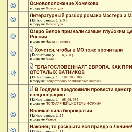
Основоположение Хомякова
в форуме
Литература
Литературный разбор романа Мастера и М
[
На страницу:
1
,
2
,
3
]
в форуме
Литература
Озеро Белое признали самым глубоким Ц
России
в форуме
Наука и техника
Хочется, чтобы в МО тоже прочитали
[
На страницу:
1
...
6
,
7
,
8
]
в форуме
Армия
"БЛАГОСЛОВЕННАЯ" ЕВРОПА, КАК ПР
ОТСТАЛЫХ ВАТНИКОВ
[
На страницу:
1
...
184
,
185
,
186
]
в форуме
Общественно-политические вопросы
В Госдуме предложили провести демог
спецоперацию
[
На страницу:
1
...
95
,
96
,
97
]
в форуме
ПОПУЛЯРНЕЙШИЕ ТЕМЫ ФОРУМА
Великая сила бюрократии
[
На страницу:
1
,
2
]
в форуме
Разное
Наконец-то раскрыта вся правда о Ленине
[
На страницу:
1
,
2
]