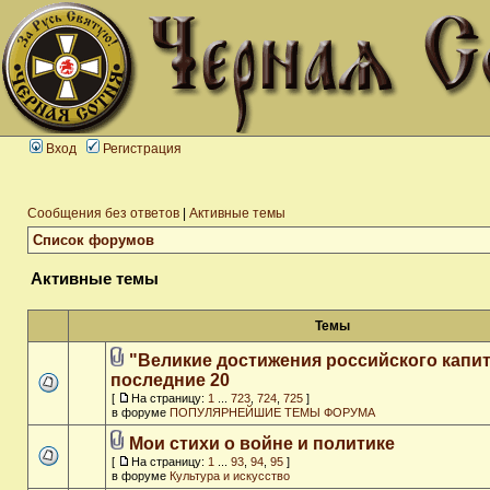
Вход
Регистрация
Сообщения без ответов
|
Активные темы
Список форумов
Активные темы
Темы
"Великие достижения российского капит
последние 20
[
На страницу:
1
...
723
,
724
,
725
]
в форуме
ПОПУЛЯРНЕЙШИЕ ТЕМЫ ФОРУМА
Мои стихи о войне и политике
[
На страницу:
1
...
93
,
94
,
95
]
в форуме
Культура и искусство