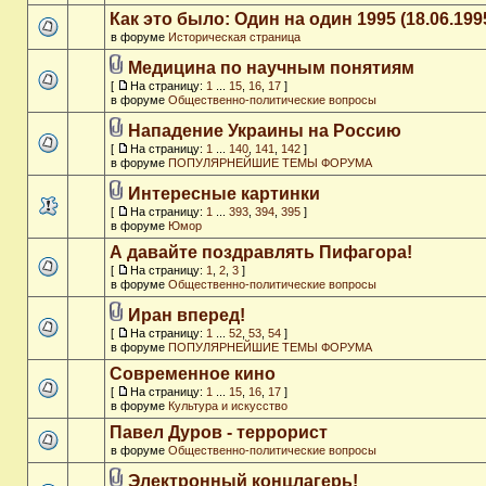
Как это было: Один на один 1995 (18.06.199
в форуме
Историческая страница
Медицина по научным понятиям
[
На страницу:
1
...
15
,
16
,
17
]
в форуме
Общественно-политические вопросы
Нападение Украины на Россию
[
На страницу:
1
...
140
,
141
,
142
]
в форуме
ПОПУЛЯРНЕЙШИЕ ТЕМЫ ФОРУМА
Интересные картинки
[
На страницу:
1
...
393
,
394
,
395
]
в форуме
Юмор
А давайте поздравлять Пифагора!
[
На страницу:
1
,
2
,
3
]
в форуме
Общественно-политические вопросы
Иран вперед!
[
На страницу:
1
...
52
,
53
,
54
]
в форуме
ПОПУЛЯРНЕЙШИЕ ТЕМЫ ФОРУМА
Современное кино
[
На страницу:
1
...
15
,
16
,
17
]
в форуме
Культура и искусство
Павел Дуров - террорист
в форуме
Общественно-политические вопросы
Электронный концлагерь!