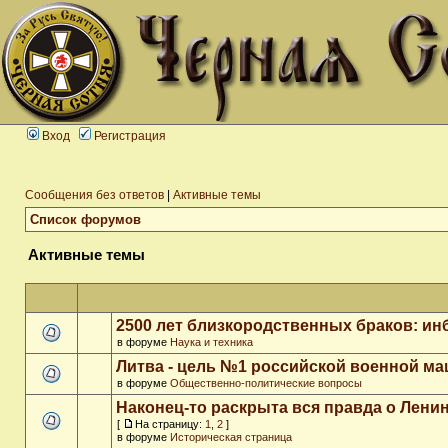
Вход
Регистрация
Сообщения без ответов
|
Активные темы
Список форумов
Активные темы
2500 лет близкородственных браков: ин
в форуме
Наука и техника
Литва - цель №1 российской военной м
в форуме
Общественно-политические вопросы
Наконец-то раскрыта вся правда о Ленин
[
На страницу:
1
,
2
]
в форуме
Историческая страница