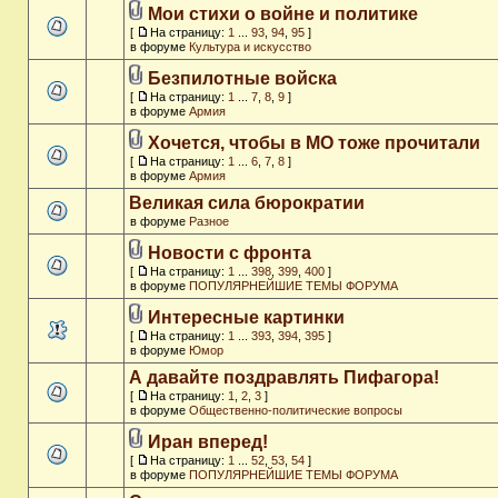
Мои стихи о войне и политике
[
На страницу:
1
...
93
,
94
,
95
]
в форуме
Культура и искусство
Безпилотные войска
[
На страницу:
1
...
7
,
8
,
9
]
в форуме
Армия
Хочется, чтобы в МО тоже прочитали
[
На страницу:
1
...
6
,
7
,
8
]
в форуме
Армия
Великая сила бюрократии
в форуме
Разное
Новости с фронта
[
На страницу:
1
...
398
,
399
,
400
]
в форуме
ПОПУЛЯРНЕЙШИЕ ТЕМЫ ФОРУМА
Интересные картинки
[
На страницу:
1
...
393
,
394
,
395
]
в форуме
Юмор
А давайте поздравлять Пифагора!
[
На страницу:
1
,
2
,
3
]
в форуме
Общественно-политические вопросы
Иран вперед!
[
На страницу:
1
...
52
,
53
,
54
]
в форуме
ПОПУЛЯРНЕЙШИЕ ТЕМЫ ФОРУМА