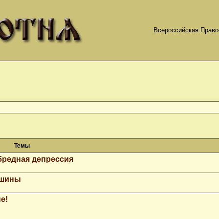
Всероссийская Право
Темы
бредная депрессия
ашины
е!