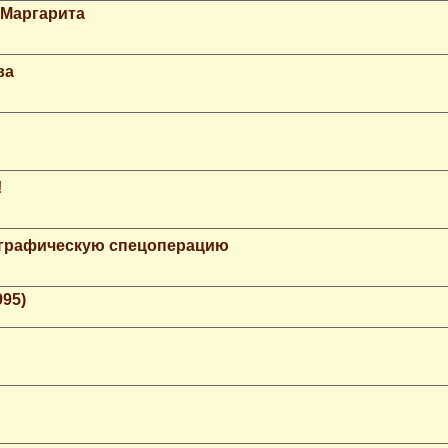
 Маргарита
ва
!
ографическую спецоперацию
995)