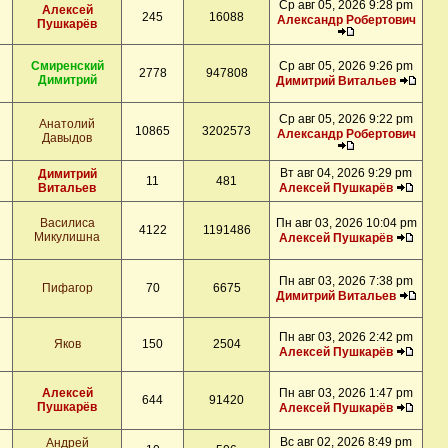
Ср авг 05, 2026 9:28 pm
Алексей
245
16088
Александр Робертович
Пушкарёв
Смиренский
Ср авг 05, 2026 9:26 pm
2778
947808
Димитрий
Димитрий Витальев
Ср авг 05, 2026 9:22 pm
Анатолий
10865
3202573
Александр Робертович
Давыдов
Вт авг 04, 2026 9:29 pm
Димитрий
11
481
Витальев
Алексей Пушкарёв
Василиса
Пн авг 03, 2026 10:04 pm
4122
1191486
Микулишна
Алексей Пушкарёв
Пн авг 03, 2026 7:38 pm
Пифагор
70
6675
Димитрий Витальев
Пн авг 03, 2026 2:42 pm
Яков
150
2504
Алексей Пушкарёв
Алексей
Пн авг 03, 2026 1:47 pm
644
91420
Пушкарёв
Алексей Пушкарёв
Вс авг 02, 2026 8:49 pm
Андрей