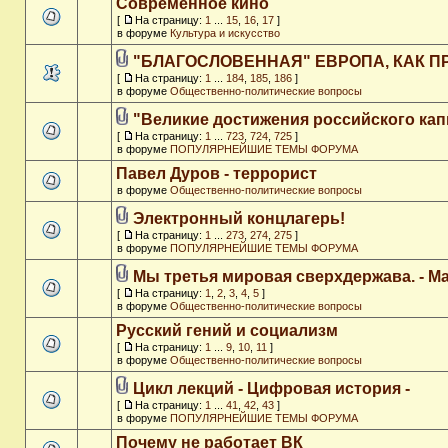
Современное кино
[
На страницу:
1
...
15
,
16
,
17
]
в форуме
Культура и искусство
"БЛАГОСЛОВЕННАЯ" ЕВРОПА, КАК П
[
На страницу:
1
...
184
,
185
,
186
]
в форуме
Общественно-политические вопросы
"Великие достижения российского кап
[
На страницу:
1
...
723
,
724
,
725
]
в форуме
ПОПУЛЯРНЕЙШИЕ ТЕМЫ ФОРУМА
Павел Дуров - террорист
в форуме
Общественно-политические вопросы
Электронный концлагерь!
[
На страницу:
1
...
273
,
274
,
275
]
в форуме
ПОПУЛЯРНЕЙШИЕ ТЕМЫ ФОРУМА
Мы третья мировая сверхдержава. - M
[
На страницу:
1
,
2
,
3
,
4
,
5
]
в форуме
Общественно-политические вопросы
Русский гений и социализм
[
На страницу:
1
...
9
,
10
,
11
]
в форуме
Общественно-политические вопросы
Цикл лекций - Цифровая история -
[
На страницу:
1
...
41
,
42
,
43
]
в форуме
ПОПУЛЯРНЕЙШИЕ ТЕМЫ ФОРУМА
Почему не работает ВК