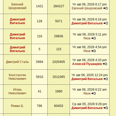
Евгений
Чт авг 06, 2026 6:17 pm
1421
284227
Шнуровский
Евгений Шнуровский
Димитрий
Чт авг 06, 2026 6:16 pm
128
5071
Витальев
Димитрий Витальев
Димитрий
Чт авг 06, 2026 5:11 pm
116
29836
Витальев
Яков
Чт авг 06, 2026 4:54 pm
Димитрий
5
115
Витальев
Яков
Чт авг 06, 2026 4:33 pm
Дмитрий Сталь
5994
1020405
Алексей Пушкарёв
Константин
Чт авг 06, 2026 12:24 pm
5910
2011065
Николаевич
Димитрий Витальев
Игорь
Чт авг 06, 2026 6:22 am
41
1890
Николаевич
Яков
Ср авг 05, 2026 9:28 pm
Роман Б.
796
60403
Димитрий Витальев