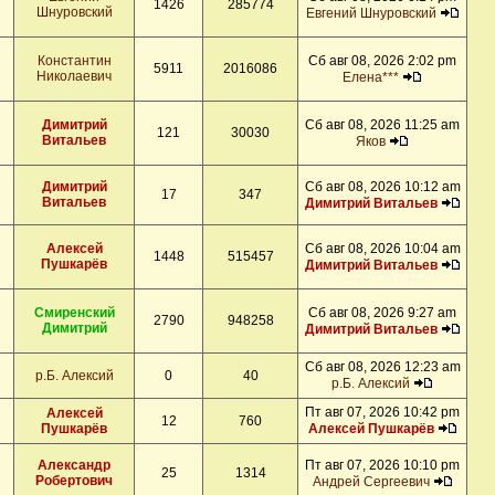
1426
285774
Шнуровский
Евгений Шнуровский
Константин
Сб авг 08, 2026 2:02 pm
5911
2016086
Николаевич
Елена***
Димитрий
Сб авг 08, 2026 11:25 am
121
30030
Витальев
Яков
Димитрий
Сб авг 08, 2026 10:12 am
17
347
Витальев
Димитрий Витальев
Алексей
Сб авг 08, 2026 10:04 am
1448
515457
Пушкарёв
Димитрий Витальев
Смиренский
Сб авг 08, 2026 9:27 am
2790
948258
Димитрий
Димитрий Витальев
Сб авг 08, 2026 12:23 am
р.Б. Алексий
0
40
р.Б. Алексий
Пт авг 07, 2026 10:42 pm
Алексей
12
760
Пушкарёв
Алексей Пушкарёв
Александр
Пт авг 07, 2026 10:10 pm
25
1314
Робертович
Андрей Сергеевич