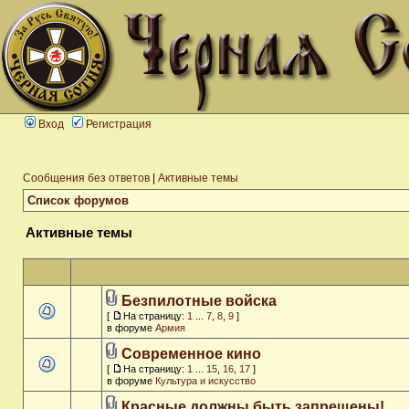
Вход
Регистрация
Сообщения без ответов
|
Активные темы
Список форумов
Активные темы
Безпилотные войска
[
На страницу:
1
...
7
,
8
,
9
]
в форуме
Армия
Современное кино
[
На страницу:
1
...
15
,
16
,
17
]
в форуме
Культура и искусство
Красные должны быть запрещены!