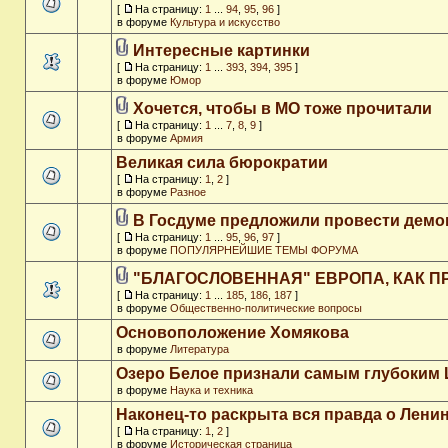
[
На страницу:
1
...
94
,
95
,
96
]
в форуме
Культура и искусство
Интересные картинки
[
На страницу:
1
...
393
,
394
,
395
]
в форуме
Юмор
Хочется, чтобы в МО тоже прочитали
[
На страницу:
1
...
7
,
8
,
9
]
в форуме
Армия
Великая сила бюрократии
[
На страницу:
1
,
2
]
в форуме
Разное
В Госдуме предложили провести дем
[
На страницу:
1
...
95
,
96
,
97
]
в форуме
ПОПУЛЯРНЕЙШИЕ ТЕМЫ ФОРУМА
"БЛАГОСЛОВЕННАЯ" ЕВРОПА, КАК П
[
На страницу:
1
...
185
,
186
,
187
]
в форуме
Общественно-политические вопросы
Основоположение Хомякова
в форуме
Литература
Озеро Белое признали самым глубоким
в форуме
Наука и техника
Наконец-то раскрыта вся правда о Ленин
[
На страницу:
1
,
2
]
в форуме
Историческая страница