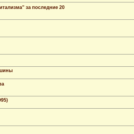
итализма" за последние 20
ашины
ва
995)