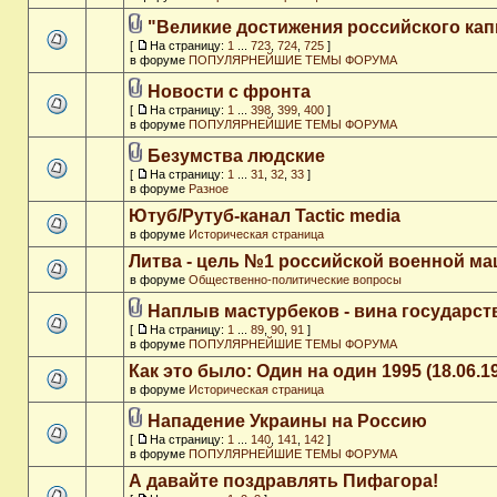
"Великие достижения российского кап
[
На страницу:
1
...
723
,
724
,
725
]
в форуме
ПОПУЛЯРНЕЙШИЕ ТЕМЫ ФОРУМА
Новости с фронта
[
На страницу:
1
...
398
,
399
,
400
]
в форуме
ПОПУЛЯРНЕЙШИЕ ТЕМЫ ФОРУМА
Безумства людские
[
На страницу:
1
...
31
,
32
,
33
]
в форуме
Разное
Ютуб/Рутуб-канал Tactic media
в форуме
Историческая страница
Литва - цель №1 российской военной м
в форуме
Общественно-политические вопросы
Наплыв мастурбеков - вина государст
[
На страницу:
1
...
89
,
90
,
91
]
в форуме
ПОПУЛЯРНЕЙШИЕ ТЕМЫ ФОРУМА
Как это было: Один на один 1995 (18.06.1
в форуме
Историческая страница
Нападение Украины на Россию
[
На страницу:
1
...
140
,
141
,
142
]
в форуме
ПОПУЛЯРНЕЙШИЕ ТЕМЫ ФОРУМА
А давайте поздравлять Пифагора!