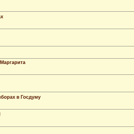
ax
 Маргарита
ыборах в Госдуму
!