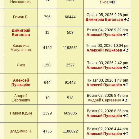
Николаевич
Яков
Ср авг 05, 2026 9:28 pm
Роман Б.
796
60444
Димитрий Витальев
Вт авг 04, 2026 9:29 pm
Димитрий
11
503
Витальев
Алексей Пушкарёв
Василиса
Пн авг 03, 2026 10:04 pm
4122
1193531
Микулишна
Алексей Пушкарёв
Пн авг 03, 2026 2:42 pm
Яков
150
2527
Алексей Пушкарёв
Алексей
Пн авг 03, 2026 1:47 pm
644
91442
Пушкарёв
Алексей Пушкарёв
Вс авг 02, 2026 8:49 pm
Андрей
10
518
Сергеевич
Андрей Сергеевич
Вс авг 02, 2026 8:36 pm
Павел Юдин
1399
669805
Алексей Пушкарёв
Вс авг 02, 2026 4:44 pm
Владимир Н.
4755
1180022
Алексей Пушкарёв