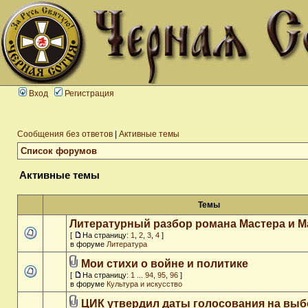
Вход
Регистрация
Сообщения без ответов
|
Активные темы
Список форумов
Активные темы
Темы
Литературный разбор романа Мастера и М
[
На страницу:
1
,
2
,
3
,
4
]
в форуме
Литература
Мои стихи о войне и политике
[
На страницу:
1
...
94
,
95
,
96
]
в форуме
Культура и искусство
ЦИК утвердил даты голосования на выб