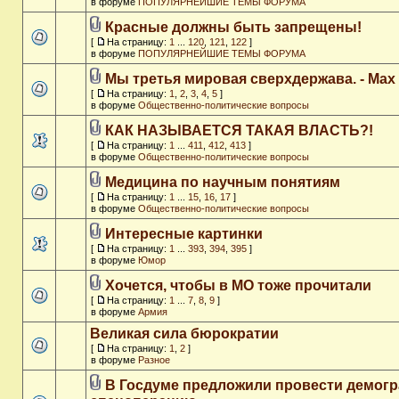
в форуме
ПОПУЛЯРНЕЙШИЕ ТЕМЫ ФОРУМА
Красные должны быть запрещены!
[
На страницу:
1
...
120
,
121
,
122
]
в форуме
ПОПУЛЯРНЕЙШИЕ ТЕМЫ ФОРУМА
Мы третья мировая сверхдержава. - Max
[
На страницу:
1
,
2
,
3
,
4
,
5
]
в форуме
Общественно-политические вопросы
КАК НАЗЫВАЕТСЯ ТАКАЯ ВЛАСТЬ?!
[
На страницу:
1
...
411
,
412
,
413
]
в форуме
Общественно-политические вопросы
Медицина по научным понятиям
[
На страницу:
1
...
15
,
16
,
17
]
в форуме
Общественно-политические вопросы
Интересные картинки
[
На страницу:
1
...
393
,
394
,
395
]
в форуме
Юмор
Хочется, чтобы в МО тоже прочитали
[
На страницу:
1
...
7
,
8
,
9
]
в форуме
Армия
Великая сила бюрократии
[
На страницу:
1
,
2
]
в форуме
Разное
В Госдуме предложили провести демог