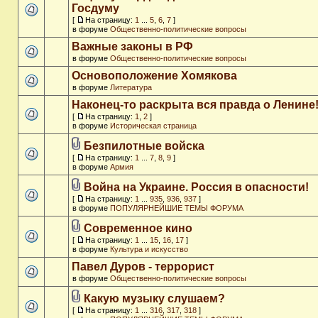
Госдуму
[
На страницу:
1
...
5
,
6
,
7
]
в форуме
Общественно-политические вопросы
Важные законы в РФ
в форуме
Общественно-политические вопросы
Основоположение Хомякова
в форуме
Литература
Наконец-то раскрыта вся правда о Ленине
[
На страницу:
1
,
2
]
в форуме
Историческая страница
Безпилотные войска
[
На страницу:
1
...
7
,
8
,
9
]
в форуме
Армия
Война на Украине. Россия в опасности!
[
На страницу:
1
...
935
,
936
,
937
]
в форуме
ПОПУЛЯРНЕЙШИЕ ТЕМЫ ФОРУМА
Современное кино
[
На страницу:
1
...
15
,
16
,
17
]
в форуме
Культура и искусство
Павел Дуров - террорист
в форуме
Общественно-политические вопросы
Какую музыку слушаем?
[
На страницу:
1
...
316
,
317
,
318
]