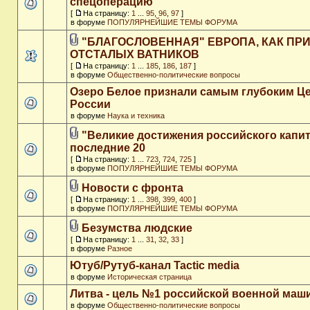
спецоперацию
[
На страницу:
1
...
95
,
96
,
97
]
в форуме
ПОПУЛЯРНЕЙШИЕ ТЕМЫ ФОРУМА
"БЛАГОСЛОВЕННАЯ" ЕВРОПА, КАК ПР
ОТСТАЛЫХ ВАТНИКОВ
[
На страницу:
1
...
185
,
186
,
187
]
в форуме
Общественно-политические вопросы
Озеро Белое признали самым глубоким Ц
России
в форуме
Наука и техника
"Великие достижения российского капит
последние 20
[
На страницу:
1
...
723
,
724
,
725
]
в форуме
ПОПУЛЯРНЕЙШИЕ ТЕМЫ ФОРУМА
Новости с фронта
[
На страницу:
1
...
398
,
399
,
400
]
в форуме
ПОПУЛЯРНЕЙШИЕ ТЕМЫ ФОРУМА
Безумства людские
[
На страницу:
1
...
31
,
32
,
33
]
в форуме
Разное
Ютуб/Рутуб-канал Tactic media
в форуме
Историческая страница
Литва - цель №1 российской военной ма
в форуме
Общественно-политические вопросы