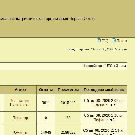
славная патриотическая организация Чёрная Сотня
FAQ
Поиск
Текущее время: Сб авг 08, 2026 5:55 pm
Часовой пояс: UTC + 3 часа
Автор
Ответы
Просмотры
Последнее сообщение
Константин
Сб авг 08, 2026 2:02 pm
5911
2015446
Николаевич
Елена***
Сб авг 08, 2026 1:28 pm
Пифагор
0
28
Пифагор
Сб авг 08, 2026 11:59 am
Роман Б.
14048
2189522