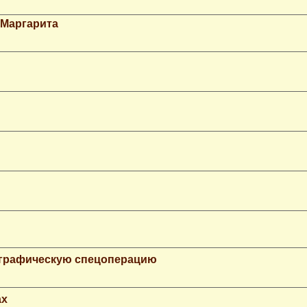
 Маргарита
ографическую спецоперацию
ax