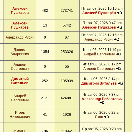
Алексей
Пт авг 07, 2026 10:10 am
482
273741
Пушкарёв
Алексей Пушкарёв
Пт авг 07, 2026 9:47 am
Алексей
13
5742
Пушкарёв
Алексей Пушкарёв
Пт авг 07, 2026 12:15 am
Александр Русич
0
67
Александр Русич
Даниил
Чт авг 06, 2026 11:19 pm
1354
253326
Андреевич
Андрей Сергеевич
Чт авг 06, 2026 8:17 pm
Андрей
0
55
Сергеевич
Андрей Сергеевич
Димитрий
Чт авг 06, 2026 8:14 pm
252
105939
Витальев
Димитрий Витальев
Чт авг 06, 2026 7:37 pm
Андрей
2121
424881
Александр Робертович
Сергеевич
Игорь
Чт авг 06, 2026 6:22 am
41
1926
Николаевич
Яков
Ср авг 05, 2026 9:28 pm
Роман Б.
796
60442