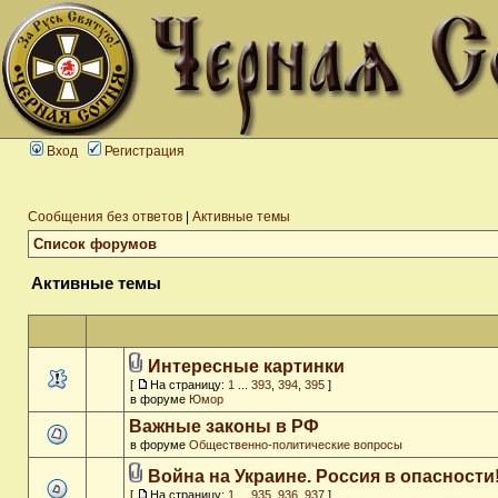
Вход
Регистрация
Сообщения без ответов
|
Активные темы
Список форумов
Активные темы
Интересные картинки
[
На страницу:
1
...
393
,
394
,
395
]
в форуме
Юмор
Важные законы в РФ
в форуме
Общественно-политические вопросы
Война на Украине. Россия в опасности
[
На страницу:
1
...
935
,
936
,
937
]