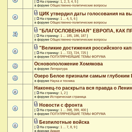
[
На страницу:
1
,
2
,
3
,
4
,
5
]
в форуме
Общественно-политические вопросы
ЦИК утвердил даты голосования на в
[
На страницу:
1
...
4
,
5
,
6
]
в форуме
Общественно-политические вопросы
"БЛАГОСЛОВЕННАЯ" ЕВРОПА, КАК П
[
На страницу:
1
...
185
,
186
,
187
]
в форуме
Общественно-политические вопросы
"Великие достижения российского кап
[
На страницу:
1
...
723
,
724
,
725
]
в форуме
ПОПУЛЯРНЕЙШИЕ ТЕМЫ ФОРУМА
Основоположение Хомякова
в форуме
Литература
Озеро Белое признали самым глубоким
в форуме
Наука и техника
Наконец-то раскрыта вся правда о Ленин
[
На страницу:
1
,
2
]
в форуме
Историческая страница
Новости с фронта
[
На страницу:
1
...
398
,
399
,
400
]
в форуме
ПОПУЛЯРНЕЙШИЕ ТЕМЫ ФОРУМА
Безпилотные войска
[
На страницу:
1
...
7
,
8
,
9
]
в форуме
Армия