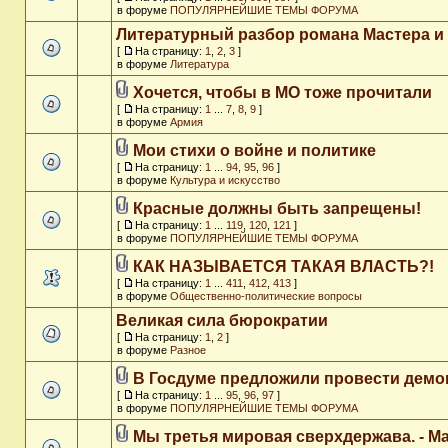
в форуме
ПОПУЛЯРНЕЙШИЕ ТЕМЫ ФОРУМА
Литературный разбор романа Мастера и
[
На страницу:
1
,
2
,
3
]
в форуме
Литература
Хочется, чтобы в МО тоже прочитали
[
На страницу:
1
...
7
,
8
,
9
]
в форуме
Армия
Мои стихи о войне и политике
[
На страницу:
1
...
94
,
95
,
96
]
в форуме
Культура и искусство
Красные должны быть запрещены!
[
На страницу:
1
...
119
,
120
,
121
]
в форуме
ПОПУЛЯРНЕЙШИЕ ТЕМЫ ФОРУМА
КАК НАЗЫВАЕТСЯ ТАКАЯ ВЛАСТЬ?!
[
На страницу:
1
...
411
,
412
,
413
]
в форуме
Общественно-политические вопросы
Великая сила бюрократии
[
На страницу:
1
,
2
]
в форуме
Разное
В Госдуме предложили провести дем
[
На страницу:
1
...
95
,
96
,
97
]
в форуме
ПОПУЛЯРНЕЙШИЕ ТЕМЫ ФОРУМА
Мы третья мировая сверхдержава. - M