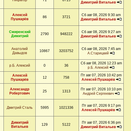
Пифагор
71
6715
Димитрий Витальев
Алексей
Сб авг 08, 2026 9:30 am
86
3721
Пушкарёв
Димитрий Витальев
Смиренский
Сб авг 08, 2026 9:27 am
2790
948222
Димитрий
Димитрий Витальев
Анатолий
Сб авг 08, 2026 7:45 am
10867
3203752
Давыдов
А.Старицкий
Сб авг 08, 2026 12:23 am
р.Б. Алексий
0
36
р.Б. Алексий
Пт авг 07, 2026 10:42 pm
Алексей
12
758
Пушкарёв
Алексей Пушкарёв
Александр
Пт авг 07, 2026 10:10 pm
25
1313
Робертович
Андрей Сергеевич
Пт авг 07, 2026 9:17 pm
Дмитрий Сталь
5995
1021336
Алексей Пушкарёв
Димитрий
Пт авг 07, 2026 6:36 pm
129
5122
Витальев
Димитрий Витальев