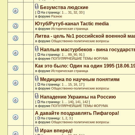
Безумства людские
[
На страницу:
1
...
31
,
32
,
33
]
в форуме
Разное
Ютуб/Рутуб-канал Tactic media
в форуме
Историческая страница
Литва - цель №1 российской военной м
в форуме
Общественно-политические вопросы
Наплыв мастурбеков - вина государст
[
На страницу:
1
...
89
,
90
,
91
]
в форуме
ПОПУЛЯРНЕЙШИЕ ТЕМЫ ФОРУМА
Как это было: Один на один 1995 (18.06.1
в форуме
Историческая страница
Медицина по научным понятиям
[
На страницу:
1
...
15
,
16
,
17
]
в форуме
Общественно-политические вопросы
Нападение Украины на Россию
[
На страницу:
1
...
140
,
141
,
142
]
в форуме
ПОПУЛЯРНЕЙШИЕ ТЕМЫ ФОРУМА
А давайте поздравлять Пифагора!
[
На страницу:
1
,
2
,
3
]
в форуме
Общественно-политические вопросы
Иран вперед!