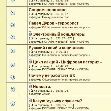
[
На страницу:
1
...
52
,
53
,
54
]
в форуме
ПОПУЛЯРНЕЙШИЕ ТЕМЫ ФОРУМА
Современное кино
[
На страницу:
1
...
15
,
16
,
17
]
в форуме
Культура и искусство
Павел Дуров - террорист
в форуме
Общественно-политические вопросы
Электронный концлагерь!
[
На страницу:
1
...
273
,
274
,
275
]
в форуме
ПОПУЛЯРНЕЙШИЕ ТЕМЫ ФОРУМА
Русский гений и социализм
[
На страницу:
1
...
9
,
10
,
11
]
в форуме
Общественно-политические вопросы
Цикл лекций - Цифровая история -
[
На страницу:
1
...
41
,
42
,
43
]
в форуме
ПОПУЛЯРНЕЙШИЕ ТЕМЫ ФОРУМА
Почему не работает ВК
в форуме
Общественно-политические вопросы
Новости.
[
На страницу:
1
...
92
,
93
,
94
]
в форуме
Армия
Какую музыку слушаем?
[
На страницу:
1
...
316
,
317
,
318
]
в форуме
ПОПУЛЯРНЕЙШИЕ ТЕМЫ ФОРУМА