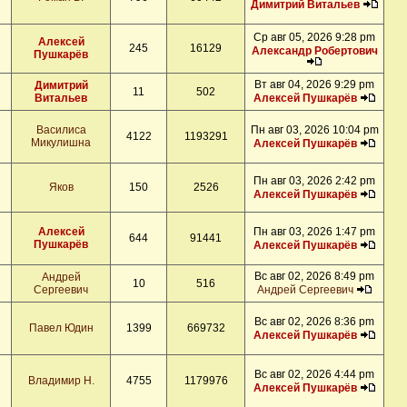
Димитрий Витальев
Ср авг 05, 2026 9:28 pm
Алексей
245
16129
Александр Робертович
Пушкарёв
Вт авг 04, 2026 9:29 pm
Димитрий
11
502
Витальев
Алексей Пушкарёв
Василиса
Пн авг 03, 2026 10:04 pm
4122
1193291
Микулишна
Алексей Пушкарёв
Пн авг 03, 2026 2:42 pm
Яков
150
2526
Алексей Пушкарёв
Алексей
Пн авг 03, 2026 1:47 pm
644
91441
Пушкарёв
Алексей Пушкарёв
Вс авг 02, 2026 8:49 pm
Андрей
10
516
Сергеевич
Андрей Сергеевич
Вс авг 02, 2026 8:36 pm
Павел Юдин
1399
669732
Алексей Пушкарёв
Вс авг 02, 2026 4:44 pm
Владимир Н.
4755
1179976
Алексей Пушкарёв