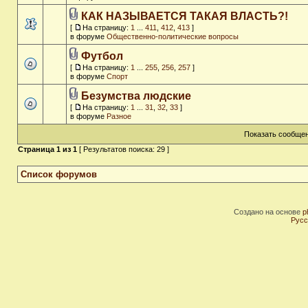
КАК НАЗЫВАЕТСЯ ТАКАЯ ВЛАСТЬ?!
[
На страницу:
1
...
411
,
412
,
413
]
в форуме
Общественно-политические вопросы
Футбол
[
На страницу:
1
...
255
,
256
,
257
]
в форуме
Спорт
Безумства людские
[
На страницу:
1
...
31
,
32
,
33
]
в форуме
Разное
Показать сообщен
Страница
1
из
1
[ Результатов поиска: 29 ]
Список форумов
Создано на основе
p
Русс