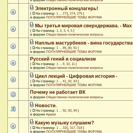
в форуме
Общественно-политические вопросы
Электронный концлагерь!
[
На страницу:
1
...
273
,
274
,
275
]
в форуме
ПОПУЛЯРНЕЙШИЕ ТЕМЫ ФОРУМА
Мы третья мировая сверхдержава. - Max
[
На страницу:
1
,
2
,
3
,
4
,
5
]
в форуме
Общественно-политические вопросы
Наплыв мастурбеков - вина государства
[
На страницу:
1
...
89
,
90
,
91
]
в форуме
ПОПУЛЯРНЕЙШИЕ ТЕМЫ ФОРУМА
Русский гений и социализм
[
На страницу:
1
...
9
,
10
,
11
]
в форуме
Общественно-политические вопросы
Цикл лекций - Цифровая история -
[
На страницу:
1
...
41
,
42
,
43
]
в форуме
ПОПУЛЯРНЕЙШИЕ ТЕМЫ ФОРУМА
Почему не работает ВК
в форуме
Общественно-политические вопросы
Новости.
[
На страницу:
1
...
92
,
93
,
94
]
в форуме
Армия
Какую музыку слушаем?
[
На страницу:
1
...
316
,
317
,
318
]
в форуме
ПОПУЛЯРНЕЙШИЕ ТЕМЫ ФОРУМА