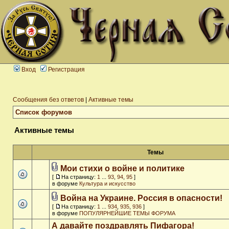
Вход
Регистрация
Сообщения без ответов
|
Активные темы
Список форумов
Активные темы
Темы
Мои стихи о войне и политике
[
На страницу:
1
...
93
,
94
,
95
]
в форуме
Культура и искусство
Война на Украине. Россия в опасности!
[
На страницу:
1
...
934
,
935
,
936
]
в форуме
ПОПУЛЯРНЕЙШИЕ ТЕМЫ ФОРУМА
А давайте поздравлять Пифагора!