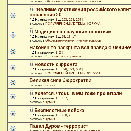
в форуме
Общественно-политические вопросы
"Великие достижения российского капит
последние 20
[
На страницу:
1
...
723
,
724
,
725
]
в форуме
ПОПУЛЯРНЕЙШИЕ ТЕМЫ ФОРУМА
Медицина по научным понятиям
[
На страницу:
1
...
15
,
16
,
17
]
в форуме
Общественно-политические вопросы
Наконец-то раскрыта вся правда о Ленине
[
На страницу:
1
,
2
]
в форуме
Историческая страница
Новости с фронта
[
На страницу:
1
...
398
,
399
,
400
]
в форуме
ПОПУЛЯРНЕЙШИЕ ТЕМЫ ФОРУМА
Великая сила бюрократии
в форуме
Разное
Хочется, чтобы в МО тоже прочитали
[
На страницу:
1
...
6
,
7
,
8
]
в форуме
Армия
Безпилотные войска
[
На страницу:
1
...
7
,
8
,
9
]
в форуме
Армия
Павел Дуров - террорист