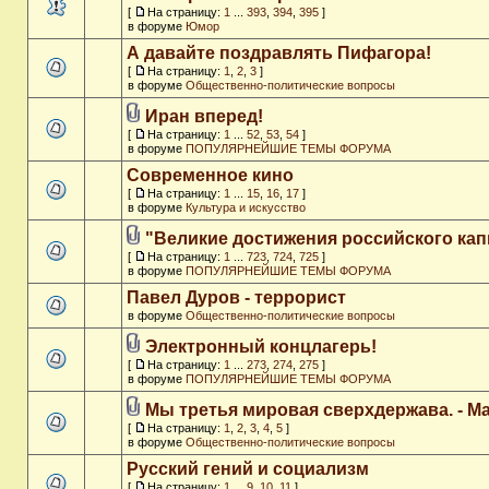
[
На страницу:
1
...
393
,
394
,
395
]
в форуме
Юмор
А давайте поздравлять Пифагора!
[
На страницу:
1
,
2
,
3
]
в форуме
Общественно-политические вопросы
Иран вперед!
[
На страницу:
1
...
52
,
53
,
54
]
в форуме
ПОПУЛЯРНЕЙШИЕ ТЕМЫ ФОРУМА
Современное кино
[
На страницу:
1
...
15
,
16
,
17
]
в форуме
Культура и искусство
"Великие достижения российского кап
[
На страницу:
1
...
723
,
724
,
725
]
в форуме
ПОПУЛЯРНЕЙШИЕ ТЕМЫ ФОРУМА
Павел Дуров - террорист
в форуме
Общественно-политические вопросы
Электронный концлагерь!
[
На страницу:
1
...
273
,
274
,
275
]
в форуме
ПОПУЛЯРНЕЙШИЕ ТЕМЫ ФОРУМА
Мы третья мировая сверхдержава. - M
[
На страницу:
1
,
2
,
3
,
4
,
5
]
в форуме
Общественно-политические вопросы
Русский гений и социализм
[
На страницу:
1
...
9
,
10
,
11
]