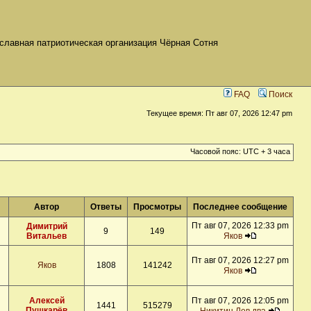
славная патриотическая организация Чёрная Сотня
FAQ
Поиск
Текущее время: Пт авг 07, 2026 12:47 pm
Часовой пояс: UTC + 3 часа
Автор
Ответы
Просмотры
Последнее сообщение
Пт авг 07, 2026 12:33 pm
Димитрий
9
149
Витальев
Яков
Пт авг 07, 2026 12:27 pm
Яков
1808
141242
Яков
Алексей
Пт авг 07, 2026 12:05 pm
1441
515279
Пушкарёв