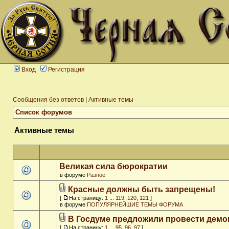
Вход
Регистрация
Сообщения без ответов
|
Активные темы
Список форумов
Активные темы
Великая сила бюрократии
в форуме
Разное
Красные должны быть запрещены!
[
На страницу:
1
...
119
,
120
,
121
]
в форуме
ПОПУЛЯРНЕЙШИЕ ТЕМЫ ФОРУМА
В Госдуме предложили провести дем
[
На страницу:
1
...
95
,
96
,
97
]