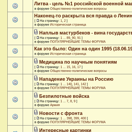
Литва - цель №1 российской военной м
в форуме
Общественно-политические вопросы
Наконец-то раскрыта вся правда о Ленин
[
На страницу:
1
,
2
]
в форуме
Историческая страница
Наплыв мастурбеков - вина государст
[
На страницу:
1
...
89
,
90
,
91
]
в форуме
ПОПУЛЯРНЕЙШИЕ ТЕМЫ ФОРУМА
Как это было: Один на один 1995 (18.06.1
в форуме
Историческая страница
Медицина по научным понятиям
[
На страницу:
1
...
15
,
16
,
17
]
в форуме
Общественно-политические вопросы
Нападение Украины на Россию
[
На страницу:
1
...
140
,
141
,
142
]
в форуме
ПОПУЛЯРНЕЙШИЕ ТЕМЫ ФОРУМА
Безпилотные войска
[
На страницу:
1
...
7
,
8
,
9
]
в форуме
Армия
Новости с фронта
[
На страницу:
1
...
398
,
399
,
400
]
в форуме
ПОПУЛЯРНЕЙШИЕ ТЕМЫ ФОРУМА
Интересные картинки