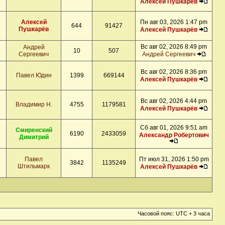
Алексей Пушкарёв
Алексей
Пн авг 03, 2026 1:47 pm
644
91427
Пушкарёв
Алексей Пушкарёв
Вс авг 02, 2026 8:49 pm
Андрей
10
507
Сергеевич
Андрей Сергеевич
Вс авг 02, 2026 8:36 pm
Павел Юдин
1399
669144
Алексей Пушкарёв
Вс авг 02, 2026 4:44 pm
Владимир Н.
4755
1179581
Алексей Пушкарёв
Сб авг 01, 2026 9:51 am
Смиренский
6190
2433059
Александр Робертович
Димитрий
Павел
Пт июл 31, 2026 1:50 pm
3842
1135249
Штильмарк
Алексей Пушкарёв
Часовой пояс: UTC + 3 часа