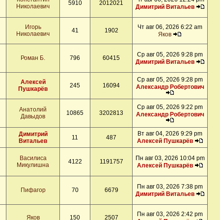
5910
2012021
Николаевич
Димитрий Витальев
Игорь
Чт авг 06, 2026 6:22 am
41
1902
Николаевич
Яков
Ср авг 05, 2026 9:28 pm
Роман Б.
796
60415
Димитрий Витальев
Ср авг 05, 2026 9:28 pm
Алексей
245
16094
Александр Робертович
Пушкарёв
Ср авг 05, 2026 9:22 pm
Анатолий
10865
3202813
Александр Робертович
Давыдов
Вт авг 04, 2026 9:29 pm
Димитрий
11
487
Витальев
Алексей Пушкарёв
Василиса
Пн авг 03, 2026 10:04 pm
4122
1191757
Микулишна
Алексей Пушкарёв
Пн авг 03, 2026 7:38 pm
Пифагор
70
6679
Димитрий Витальев
Пн авг 03, 2026 2:42 pm
Яков
150
2507