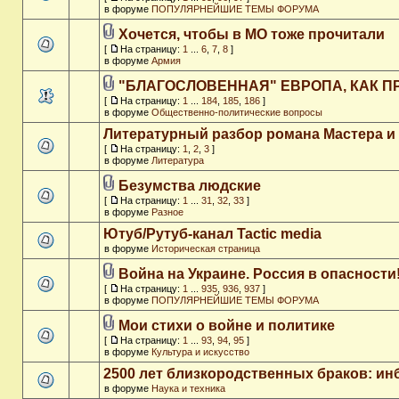
в форуме
ПОПУЛЯРНЕЙШИЕ ТЕМЫ ФОРУМА
Хочется, чтобы в МО тоже прочитали
[
На страницу:
1
...
6
,
7
,
8
]
в форуме
Армия
"БЛАГОСЛОВЕННАЯ" ЕВРОПА, КАК П
[
На страницу:
1
...
184
,
185
,
186
]
в форуме
Общественно-политические вопросы
Литературный разбор романа Мастера и
[
На страницу:
1
,
2
,
3
]
в форуме
Литература
Безумства людские
[
На страницу:
1
...
31
,
32
,
33
]
в форуме
Разное
Ютуб/Рутуб-канал Tactic media
в форуме
Историческая страница
Война на Украине. Россия в опасности
[
На страницу:
1
...
935
,
936
,
937
]
в форуме
ПОПУЛЯРНЕЙШИЕ ТЕМЫ ФОРУМА
Мои стихи о войне и политике
[
На страницу:
1
...
93
,
94
,
95
]
в форуме
Культура и искусство
2500 лет близкородственных браков: ин
в форуме
Наука и техника