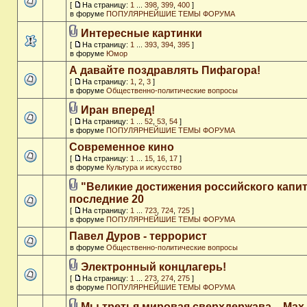
[
На страницу:
1
...
398
,
399
,
400
]
в форуме
ПОПУЛЯРНЕЙШИЕ ТЕМЫ ФОРУМА
Интересные картинки
[
На страницу:
1
...
393
,
394
,
395
]
в форуме
Юмор
А давайте поздравлять Пифагора!
[
На страницу:
1
,
2
,
3
]
в форуме
Общественно-политические вопросы
Иран вперед!
[
На страницу:
1
...
52
,
53
,
54
]
в форуме
ПОПУЛЯРНЕЙШИЕ ТЕМЫ ФОРУМА
Современное кино
[
На страницу:
1
...
15
,
16
,
17
]
в форуме
Культура и искусство
"Великие достижения российского капит
последние 20
[
На страницу:
1
...
723
,
724
,
725
]
в форуме
ПОПУЛЯРНЕЙШИЕ ТЕМЫ ФОРУМА
Павел Дуров - террорист
в форуме
Общественно-политические вопросы
Электронный концлагерь!
[
На страницу:
1
...
273
,
274
,
275
]
в форуме
ПОПУЛЯРНЕЙШИЕ ТЕМЫ ФОРУМА
Мы третья мировая сверхдержава. - Max