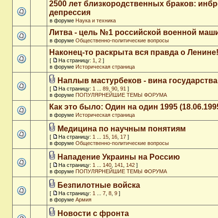
2500 лет близкородственных браков: инб
депрессия
в форуме
Наука и техника
Литва - цель №1 российской военной ма
в форуме
Общественно-политические вопросы
Наконец-то раскрыта вся правда о Ленине
[
На страницу:
1
,
2
]
в форуме
Историческая страница
Наплыв мастурбеков - вина государства
[
На страницу:
1
...
89
,
90
,
91
]
в форуме
ПОПУЛЯРНЕЙШИЕ ТЕМЫ ФОРУМА
Как это было: Один на один 1995 (18.06.199
в форуме
Историческая страница
Медицина по научным понятиям
[
На страницу:
1
...
15
,
16
,
17
]
в форуме
Общественно-политические вопросы
Нападение Украины на Россию
[
На страницу:
1
...
140
,
141
,
142
]
в форуме
ПОПУЛЯРНЕЙШИЕ ТЕМЫ ФОРУМА
Безпилотные войска
[
На страницу:
1
...
7
,
8
,
9
]
в форуме
Армия
Новости с фронта