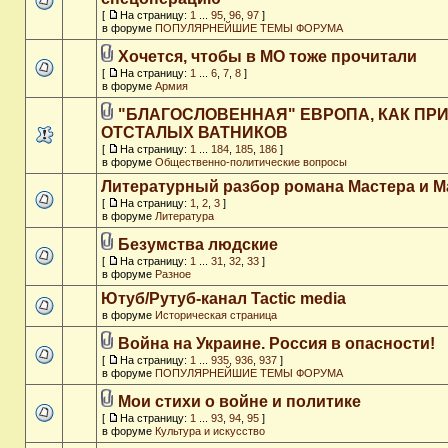
[
На страницу:
1
...
95
,
96
,
97
]
в форуме
ПОПУЛЯРНЕЙШИЕ ТЕМЫ ФОРУМА
Хочется, чтобы в МО тоже прочитали
[
На страницу:
1
...
6
,
7
,
8
]
в форуме
Армия
"БЛАГОСЛОВЕННАЯ" ЕВРОПА, КАК ПР
ОТСТАЛЫХ ВАТНИКОВ
[
На страницу:
1
...
184
,
185
,
186
]
в форуме
Общественно-политические вопросы
Литературный разбор романа Мастера и М
[
На страницу:
1
,
2
,
3
]
в форуме
Литература
Безумства людские
[
На страницу:
1
...
31
,
32
,
33
]
в форуме
Разное
Ютуб/Рутуб-канал Tactic media
в форуме
Историческая страница
Война на Украине. Россия в опасности!
[
На страницу:
1
...
935
,
936
,
937
]
в форуме
ПОПУЛЯРНЕЙШИЕ ТЕМЫ ФОРУМА
Мои стихи о войне и политике
[
На страницу:
1
...
93
,
94
,
95
]
в форуме
Культура и искусство