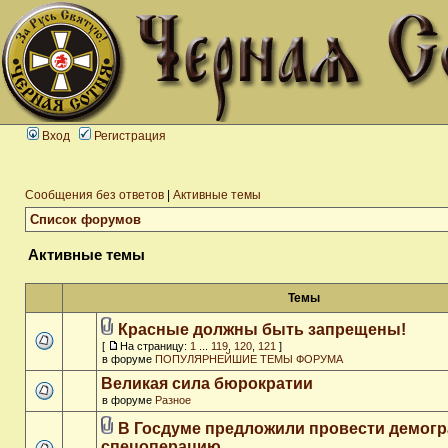
Вход
Регистрация
Сообщения без ответов
|
Активные темы
Список форумов
Активные темы
Темы
Красные должны быть запрещены!
[
На страницу:
1
...
119
,
120
,
121
]
в форуме
ПОПУЛЯРНЕЙШИЕ ТЕМЫ ФОРУМА
Великая сила бюрократии
в форуме
Разное
В Госдуме предложили провести демог
спецоперацию