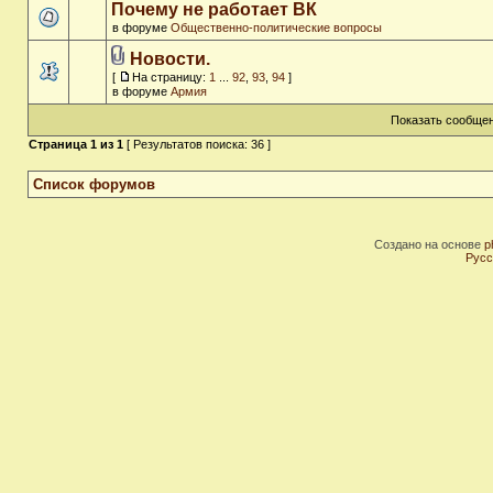
Почему не работает ВК
в форуме
Общественно-политические вопросы
Новости.
[
На страницу:
1
...
92
,
93
,
94
]
в форуме
Армия
Показать сообщен
Страница
1
из
1
[ Результатов поиска: 36 ]
Список форумов
Создано на основе
p
Русс