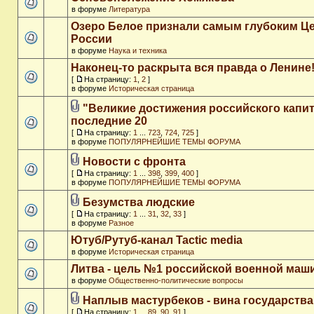
в форуме
Литература
Озеро Белое признали самым глубоким Ц
России
в форуме
Наука и техника
Наконец-то раскрыта вся правда о Ленине
[
На страницу:
1
,
2
]
в форуме
Историческая страница
"Великие достижения российского капит
последние 20
[
На страницу:
1
...
723
,
724
,
725
]
в форуме
ПОПУЛЯРНЕЙШИЕ ТЕМЫ ФОРУМА
Новости с фронта
[
На страницу:
1
...
398
,
399
,
400
]
в форуме
ПОПУЛЯРНЕЙШИЕ ТЕМЫ ФОРУМА
Безумства людские
[
На страницу:
1
...
31
,
32
,
33
]
в форуме
Разное
Ютуб/Рутуб-канал Tactic media
в форуме
Историческая страница
Литва - цель №1 российской военной ма
в форуме
Общественно-политические вопросы
Наплыв мастурбеков - вина государства
[
На страницу:
1
...
89
,
90
,
91
]