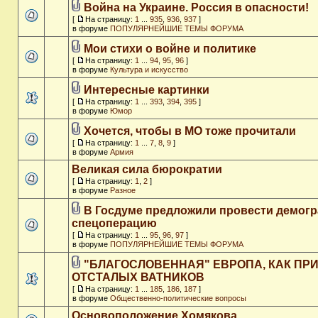
Война на Украине. Россия в опасности!
[
На страницу:
1
...
935
,
936
,
937
]
в форуме
ПОПУЛЯРНЕЙШИЕ ТЕМЫ ФОРУМА
Мои стихи о войне и политике
[
На страницу:
1
...
94
,
95
,
96
]
в форуме
Культура и искусство
Интересные картинки
[
На страницу:
1
...
393
,
394
,
395
]
в форуме
Юмор
Хочется, чтобы в МО тоже прочитали
[
На страницу:
1
...
7
,
8
,
9
]
в форуме
Армия
Великая сила бюрократии
[
На страницу:
1
,
2
]
в форуме
Разное
В Госдуме предложили провести демог
спецоперацию
[
На страницу:
1
...
95
,
96
,
97
]
в форуме
ПОПУЛЯРНЕЙШИЕ ТЕМЫ ФОРУМА
"БЛАГОСЛОВЕННАЯ" ЕВРОПА, КАК ПР
ОТСТАЛЫХ ВАТНИКОВ
[
На страницу:
1
...
185
,
186
,
187
]
в форуме
Общественно-политические вопросы
Основоположение Хомякова