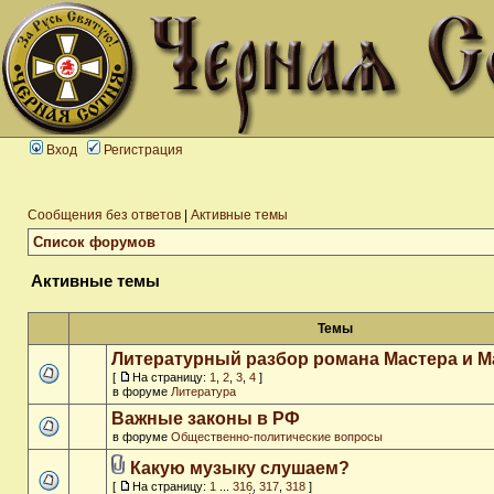
Вход
Регистрация
Сообщения без ответов
|
Активные темы
Список форумов
Активные темы
Темы
Литературный разбор романа Мастера и М
[
На страницу:
1
,
2
,
3
,
4
]
в форуме
Литература
Важные законы в РФ
в форуме
Общественно-политические вопросы
Какую музыку слушаем?
[
На страницу:
1
...
316
,
317
,
318
]