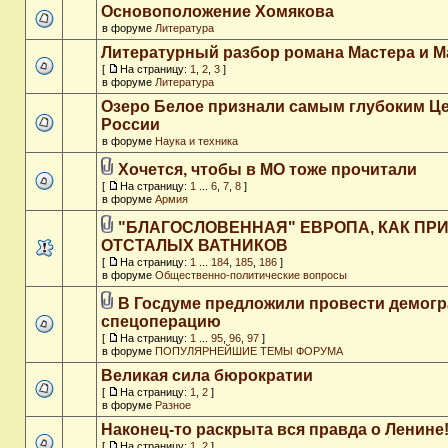
Основоположение Хомякова
в форуме
Литература
Литературный разбор романа Мастера и М
[
На страницу:
1
,
2
,
3
]
в форуме
Литература
Озеро Белое признали самым глубоким Ц
России
в форуме
Наука и техника
Хочется, чтобы в МО тоже прочитали
[
На страницу:
1
...
6
,
7
,
8
]
в форуме
Армия
"БЛАГОСЛОВЕННАЯ" ЕВРОПА, КАК ПР
ОТСТАЛЫХ ВАТНИКОВ
[
На страницу:
1
...
184
,
185
,
186
]
в форуме
Общественно-политические вопросы
В Госдуме предложили провести демог
спецоперацию
[
На страницу:
1
...
95
,
96
,
97
]
в форуме
ПОПУЛЯРНЕЙШИЕ ТЕМЫ ФОРУМА
Великая сила бюрократии
[
На страницу:
1
,
2
]
в форуме
Разное
Наконец-то раскрыта вся правда о Ленине
[
На страницу:
1
,
2
]