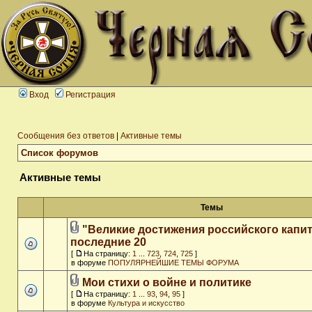
Вход
Регистрация
Сообщения без ответов
|
Активные темы
Список форумов
Активные темы
Темы
"Великие достижения российского капит
последние 20
[
На страницу:
1
...
723
,
724
,
725
]
в форуме
ПОПУЛЯРНЕЙШИЕ ТЕМЫ ФОРУМА
Мои стихи о войне и политике
[
На страницу:
1
...
93
,
94
,
95
]
в форуме
Культура и искусство