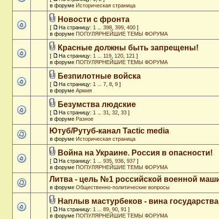
в форуме
Историческая страница
Новости с фронта
[
На страницу:
1
...
398
,
399
,
400
]
в форуме
ПОПУЛЯРНЕЙШИЕ ТЕМЫ ФОРУМА
Красные должны быть запрещены!
[
На страницу:
1
...
119
,
120
,
121
]
в форуме
ПОПУЛЯРНЕЙШИЕ ТЕМЫ ФОРУМА
Безпилотные войска
[
На страницу:
1
...
7
,
8
,
9
]
в форуме
Армия
Безумства людские
[
На страницу:
1
...
31
,
32
,
33
]
в форуме
Разное
Ютуб/Рутуб-канал Tactic media
в форуме
Историческая страница
Война на Украине. Россия в опасности!
[
На страницу:
1
...
935
,
936
,
937
]
в форуме
ПОПУЛЯРНЕЙШИЕ ТЕМЫ ФОРУМА
Литва - цель №1 российской военной ма
в форуме
Общественно-политические вопросы
Наплыв мастурбеков - вина государства
[
На страницу:
1
...
89
,
90
,
91
]
в форуме
ПОПУЛЯРНЕЙШИЕ ТЕМЫ ФОРУМА