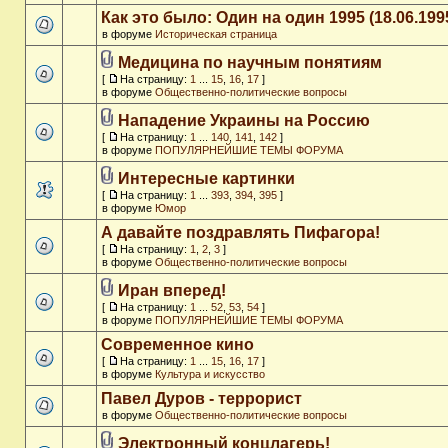
Как это было: Один на один 1995 (18.06.199
в форуме
Историческая страница
Медицина по научным понятиям
[
На страницу:
1
...
15
,
16
,
17
]
в форуме
Общественно-политические вопросы
Нападение Украины на Россию
[
На страницу:
1
...
140
,
141
,
142
]
в форуме
ПОПУЛЯРНЕЙШИЕ ТЕМЫ ФОРУМА
Интересные картинки
[
На страницу:
1
...
393
,
394
,
395
]
в форуме
Юмор
А давайте поздравлять Пифагора!
[
На страницу:
1
,
2
,
3
]
в форуме
Общественно-политические вопросы
Иран вперед!
[
На страницу:
1
...
52
,
53
,
54
]
в форуме
ПОПУЛЯРНЕЙШИЕ ТЕМЫ ФОРУМА
Современное кино
[
На страницу:
1
...
15
,
16
,
17
]
в форуме
Культура и искусство
Павел Дуров - террорист
в форуме
Общественно-политические вопросы
Электронный концлагерь!