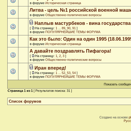
в форуме
Историческая страница
Литва - цель №1 российской военной ма
в форуме
Общественно-политические вопросы
Наплыв мастурбеков - вина государства
[
На страницу:
1
...
89
,
90
,
91
]
в форуме
ПОПУЛЯРНЕЙШИЕ ТЕМЫ ФОРУМА
Как это было: Один на один 1995 (18.06.199
в форуме
Историческая страница
А давайте поздравлять Пифагора!
[
На страницу:
1
,
2
,
3
]
в форуме
Общественно-политические вопросы
Иран вперед!
[
На страницу:
1
...
52
,
53
,
54
]
в форуме
ПОПУЛЯРНЕЙШИЕ ТЕМЫ ФОРУМА
Показать сообщен
Страница
1
из
1
[ Результатов поиска: 31 ]
Список форумов
Создано на основе
p
Русс