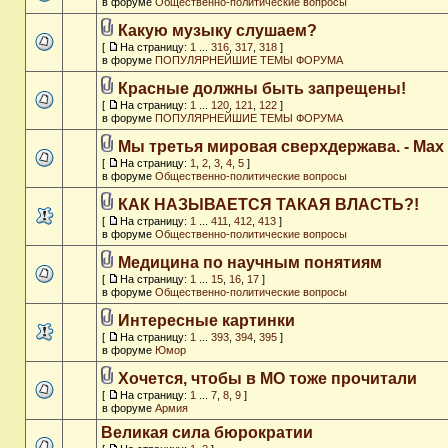
в форуме
Общественно-политические вопросы
Какую музыку слушаем?
[
На страницу:
1
...
316
,
317
,
318
]
в форуме
ПОПУЛЯРНЕЙШИЕ ТЕМЫ ФОРУМА
Красные должны быть запрещены!
[
На страницу:
1
...
120
,
121
,
122
]
в форуме
ПОПУЛЯРНЕЙШИЕ ТЕМЫ ФОРУМА
Мы третья мировая сверхдержава. - Max
[
На страницу:
1
,
2
,
3
,
4
,
5
]
в форуме
Общественно-политические вопросы
КАК НАЗЫВАЕТСЯ ТАКАЯ ВЛАСТЬ?!
[
На страницу:
1
...
411
,
412
,
413
]
в форуме
Общественно-политические вопросы
Медицина по научным понятиям
[
На страницу:
1
...
15
,
16
,
17
]
в форуме
Общественно-политические вопросы
Интересные картинки
[
На страницу:
1
...
393
,
394
,
395
]
в форуме
Юмор
Хочется, чтобы в МО тоже прочитали
[
На страницу:
1
...
7
,
8
,
9
]
в форуме
Армия
Великая сила бюрократии