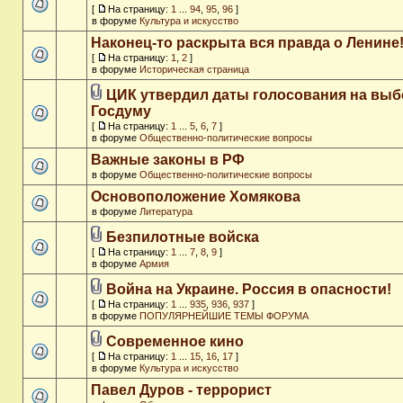
[
На страницу:
1
...
94
,
95
,
96
]
в форуме
Культура и искусство
Наконец-то раскрыта вся правда о Ленине
[
На страницу:
1
,
2
]
в форуме
Историческая страница
ЦИК утвердил даты голосования на выб
Госдуму
[
На страницу:
1
...
5
,
6
,
7
]
в форуме
Общественно-политические вопросы
Важные законы в РФ
в форуме
Общественно-политические вопросы
Основоположение Хомякова
в форуме
Литература
Безпилотные войска
[
На страницу:
1
...
7
,
8
,
9
]
в форуме
Армия
Война на Украине. Россия в опасности!
[
На страницу:
1
...
935
,
936
,
937
]
в форуме
ПОПУЛЯРНЕЙШИЕ ТЕМЫ ФОРУМА
Современное кино
[
На страницу:
1
...
15
,
16
,
17
]
в форуме
Культура и искусство
Павел Дуров - террорист