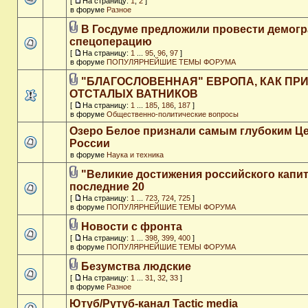
[
На страницу:
1
,
2
]
в форуме
Разное
В Госдуме предложили провести демог
спецоперацию
[
На страницу:
1
...
95
,
96
,
97
]
в форуме
ПОПУЛЯРНЕЙШИЕ ТЕМЫ ФОРУМА
"БЛАГОСЛОВЕННАЯ" ЕВРОПА, КАК ПР
ОТСТАЛЫХ ВАТНИКОВ
[
На страницу:
1
...
185
,
186
,
187
]
в форуме
Общественно-политические вопросы
Озеро Белое признали самым глубоким Ц
России
в форуме
Наука и техника
"Великие достижения российского капит
последние 20
[
На страницу:
1
...
723
,
724
,
725
]
в форуме
ПОПУЛЯРНЕЙШИЕ ТЕМЫ ФОРУМА
Новости с фронта
[
На страницу:
1
...
398
,
399
,
400
]
в форуме
ПОПУЛЯРНЕЙШИЕ ТЕМЫ ФОРУМА
Безумства людские
[
На страницу:
1
...
31
,
32
,
33
]
в форуме
Разное
Ютуб/Рутуб-канал Tactic media