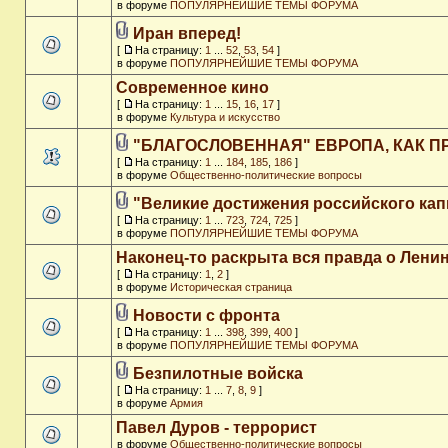
в форуме
ПОПУЛЯРНЕЙШИЕ ТЕМЫ ФОРУМА
Иран вперед!
[
На страницу:
1
...
52
,
53
,
54
]
в форуме
ПОПУЛЯРНЕЙШИЕ ТЕМЫ ФОРУМА
Современное кино
[
На страницу:
1
...
15
,
16
,
17
]
в форуме
Культура и искусство
"БЛАГОСЛОВЕННАЯ" ЕВРОПА, КАК П
[
На страницу:
1
...
184
,
185
,
186
]
в форуме
Общественно-политические вопросы
"Великие достижения российского кап
[
На страницу:
1
...
723
,
724
,
725
]
в форуме
ПОПУЛЯРНЕЙШИЕ ТЕМЫ ФОРУМА
Наконец-то раскрыта вся правда о Ленин
[
На страницу:
1
,
2
]
в форуме
Историческая страница
Новости с фронта
[
На страницу:
1
...
398
,
399
,
400
]
в форуме
ПОПУЛЯРНЕЙШИЕ ТЕМЫ ФОРУМА
Безпилотные войска
[
На страницу:
1
...
7
,
8
,
9
]
в форуме
Армия
Павел Дуров - террорист
в форуме
Общественно-политические вопросы