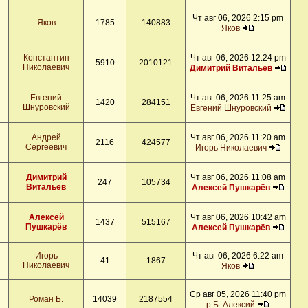
Чт авг 06, 2026 2:15 pm
Яков
1785
140883
Яков
Константин
Чт авг 06, 2026 12:24 pm
5910
2010121
Николаевич
Димитрий Витальев
Евгений
Чт авг 06, 2026 11:25 am
1420
284151
Шнуровский
Евгений Шнуровский
Андрей
Чт авг 06, 2026 11:20 am
2116
424577
Сергеевич
Игорь Николаевич
Димитрий
Чт авг 06, 2026 11:08 am
247
105734
Витальев
Алексей Пушкарёв
Алексей
Чт авг 06, 2026 10:42 am
1437
515167
Пушкарёв
Алексей Пушкарёв
Игорь
Чт авг 06, 2026 6:22 am
41
1867
Николаевич
Яков
Ср авг 05, 2026 11:40 pm
Роман Б.
14039
2187554
р.Б. Алексий