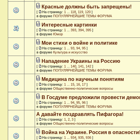
Красные должны быть запрещены!
[
На страницу:
1
...
118
,
119
,
120
]
в форуме
ПОПУЛЯРНЕЙШИЕ ТЕМЫ ФОРУМА
Интересные картинки
[
На страницу:
1
...
393
,
394
,
395
]
в форуме
Юмор
Мои стихи о войне и политике
[
На страницу:
1
...
93
,
94
,
95
]
в форуме
Культура и искусство
Нападение Украины на Россию
[
На страницу:
1
...
140
,
141
,
142
]
в форуме
ПОПУЛЯРНЕЙШИЕ ТЕМЫ ФОРУМА
Медицина по научным понятиям
[
На страницу:
1
...
15
,
16
,
17
]
в форуме
Общественно-политические вопросы
В Госдуме предложили провести дем
[
На страницу:
1
...
94
,
95
,
96
]
в форуме
ПОПУЛЯРНЕЙШИЕ ТЕМЫ ФОРУМА
А давайте поздравлять Пифагора!
[
На страницу:
1
,
2
,
3
]
в форуме
Общественно-политические вопросы
Война на Украине. Россия в опасности
[
На страницу:
1
...
934
,
935
,
936
]