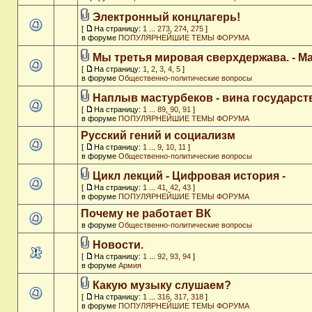
Электронный концлагерь!
[
На страницу:
1
...
273
,
274
,
275
]
в форуме
ПОПУЛЯРНЕЙШИЕ ТЕМЫ ФОРУМА
Мы третья мировая сверхдержава. - M
[
На страницу:
1
,
2
,
3
,
4
,
5
]
в форуме
Общественно-политические вопросы
Наплыв мастурбеков - вина государст
[
На страницу:
1
...
89
,
90
,
91
]
в форуме
ПОПУЛЯРНЕЙШИЕ ТЕМЫ ФОРУМА
Русский гений и социализм
[
На страницу:
1
...
9
,
10
,
11
]
в форуме
Общественно-политические вопросы
Цикл лекций - Цифровая история -
[
На страницу:
1
...
41
,
42
,
43
]
в форуме
ПОПУЛЯРНЕЙШИЕ ТЕМЫ ФОРУМА
Почему не работает ВК
в форуме
Общественно-политические вопросы
Новости.
[
На страницу:
1
...
92
,
93
,
94
]
в форуме
Армия
Какую музыку слушаем?
[
На страницу:
1
...
316
,
317
,
318
]
в форуме
ПОПУЛЯРНЕЙШИЕ ТЕМЫ ФОРУМА