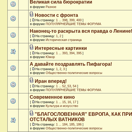
Великая сила бюрократии
в форуме
Разное
Новости с фронта
[
На страницу:
1
...
398
,
399
,
400
]
в форуме
ПОПУЛЯРНЕЙШИЕ ТЕМЫ ФОРУМА
Наконец-то раскрыта вся правда о Ленине
[
На страницу:
1
,
2
]
в форуме
Историческая страница
Интересные картинки
[
На страницу:
1
...
393
,
394
,
395
]
в форуме
Юмор
А давайте поздравлять Пифагора!
[
На страницу:
1
,
2
,
3
]
в форуме
Общественно-политические вопросы
Иран вперед!
[
На страницу:
1
...
52
,
53
,
54
]
в форуме
ПОПУЛЯРНЕЙШИЕ ТЕМЫ ФОРУМА
Современное кино
[
На страницу:
1
...
15
,
16
,
17
]
в форуме
Культура и искусство
"БЛАГОСЛОВЕННАЯ" ЕВРОПА, КАК ПР
ОТСТАЛЫХ ВАТНИКОВ
[
На страницу:
1
...
184
,
185
,
186
]
в форуме
Общественно-политические вопросы