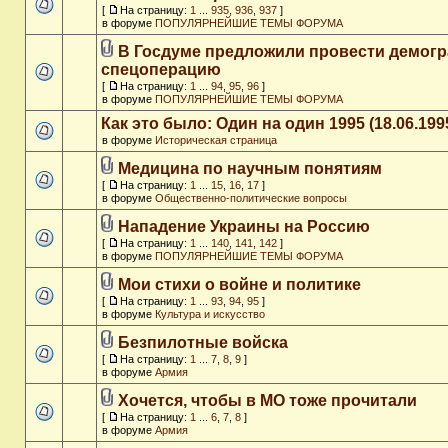
[
На страницу:
1
...
935
,
936
,
937
]
в форуме
ПОПУЛЯРНЕЙШИЕ ТЕМЫ ФОРУМА
В Госдуме предложили провести демог
спецоперацию
[
На страницу:
1
...
94
,
95
,
96
]
в форуме
ПОПУЛЯРНЕЙШИЕ ТЕМЫ ФОРУМА
Как это было: Один на один 1995 (18.06.199
в форуме
Историческая страница
Медицина по научным понятиям
[
На страницу:
1
...
15
,
16
,
17
]
в форуме
Общественно-политические вопросы
Нападение Украины на Россию
[
На страницу:
1
...
140
,
141
,
142
]
в форуме
ПОПУЛЯРНЕЙШИЕ ТЕМЫ ФОРУМА
Мои стихи о войне и политике
[
На страницу:
1
...
93
,
94
,
95
]
в форуме
Культура и искусство
Безпилотные войска
[
На страницу:
1
...
7
,
8
,
9
]
в форуме
Армия
Хочется, чтобы в МО тоже прочитали
[
На страницу:
1
...
6
,
7
,
8
]
в форуме
Армия