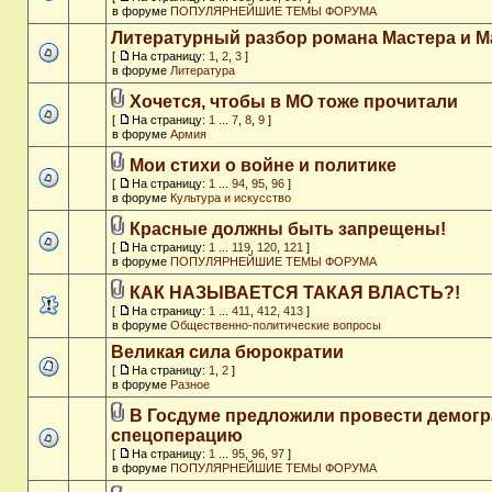
в форуме
ПОПУЛЯРНЕЙШИЕ ТЕМЫ ФОРУМА
Литературный разбор романа Мастера и М
[
На страницу:
1
,
2
,
3
]
в форуме
Литература
Хочется, чтобы в МО тоже прочитали
[
На страницу:
1
...
7
,
8
,
9
]
в форуме
Армия
Мои стихи о войне и политике
[
На страницу:
1
...
94
,
95
,
96
]
в форуме
Культура и искусство
Красные должны быть запрещены!
[
На страницу:
1
...
119
,
120
,
121
]
в форуме
ПОПУЛЯРНЕЙШИЕ ТЕМЫ ФОРУМА
КАК НАЗЫВАЕТСЯ ТАКАЯ ВЛАСТЬ?!
[
На страницу:
1
...
411
,
412
,
413
]
в форуме
Общественно-политические вопросы
Великая сила бюрократии
[
На страницу:
1
,
2
]
в форуме
Разное
В Госдуме предложили провести демог
спецоперацию
[
На страницу:
1
...
95
,
96
,
97
]
в форуме
ПОПУЛЯРНЕЙШИЕ ТЕМЫ ФОРУМА