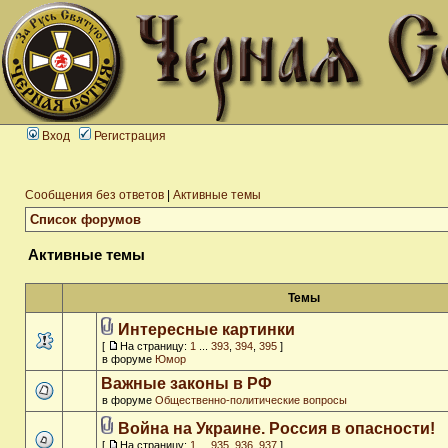
Вход
Регистрация
Сообщения без ответов
|
Активные темы
Список форумов
Активные темы
Темы
Интересные картинки
[
На страницу:
1
...
393
,
394
,
395
]
в форуме
Юмор
Важные законы в РФ
в форуме
Общественно-политические вопросы
Война на Украине. Россия в опасности!
[
На страницу:
1
...
935
,
936
,
937
]