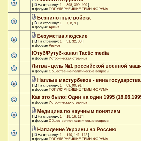
[
На страницу:
1
...
398
,
399
,
400
]
в форуме
ПОПУЛЯРНЕЙШИЕ ТЕМЫ ФОРУМА
Безпилотные войска
[
На страницу:
1
...
7
,
8
,
9
]
в форуме
Армия
Безумства людские
[
На страницу:
1
...
31
,
32
,
33
]
в форуме
Разное
Ютуб/Рутуб-канал Tactic media
в форуме
Историческая страница
Литва - цель №1 российской военной ма
в форуме
Общественно-политические вопросы
Наплыв мастурбеков - вина государства
[
На страницу:
1
...
89
,
90
,
91
]
в форуме
ПОПУЛЯРНЕЙШИЕ ТЕМЫ ФОРУМА
Как это было: Один на один 1995 (18.06.199
в форуме
Историческая страница
Медицина по научным понятиям
[
На страницу:
1
...
15
,
16
,
17
]
в форуме
Общественно-политические вопросы
Нападение Украины на Россию
[
На страницу:
1
...
140
,
141
,
142
]
в форуме
ПОПУЛЯРНЕЙШИЕ ТЕМЫ ФОРУМА