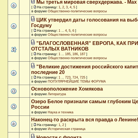
Мы третья мировая сверхдержава. - Max
[
На страницу:
1
,
2
,
3
,
4
,
5
]
в форуме
Общественно-политические вопросы
ЦИК утвердил даты голосования на выб
Госдуму
[
На страницу:
1
...
4
,
5
,
6
]
в форуме
Общественно-политические вопросы
"БЛАГОСЛОВЕННАЯ" ЕВРОПА, КАК ПР
ОТСТАЛЫХ ВАТНИКОВ
[
На страницу:
1
...
185
,
186
,
187
]
в форуме
Общественно-политические вопросы
"Великие достижения российского капит
последние 20
[
На страницу:
1
...
723
,
724
,
725
]
в форуме
ПОПУЛЯРНЕЙШИЕ ТЕМЫ ФОРУМА
Основоположение Хомякова
в форуме
Литература
Озеро Белое признали самым глубоким Ц
России
в форуме
Наука и техника
Наконец-то раскрыта вся правда о Ленине
[
На страницу:
1
,
2
]
в форуме
Историческая страница
Новости с фронта