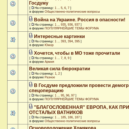
Госдуму
[
На страницу:
1
...
5
,
6
,
7
]
в форуме
Общественно-политические вопросы
Война на Украине. Россия в опасности!
[
На страницу:
1
...
935
,
936
,
937
]
в форуме
ПОПУЛЯРНЕЙШИЕ ТЕМЫ ФОРУМА
Интересные картинки
[
На страницу:
1
...
393
,
394
,
395
]
в форуме
Юмор
Хочется, чтобы в МО тоже прочитали
[
На страницу:
1
...
7
,
8
,
9
]
в форуме
Армия
Великая сила бюрократии
[
На страницу:
1
,
2
]
в форуме
Разное
В Госдуме предложили провести демог
спецоперацию
[
На страницу:
1
...
95
,
96
,
97
]
в форуме
ПОПУЛЯРНЕЙШИЕ ТЕМЫ ФОРУМА
"БЛАГОСЛОВЕННАЯ" ЕВРОПА, КАК ПР
ОТСТАЛЫХ ВАТНИКОВ
[
На страницу:
1
...
185
,
186
,
187
]
в форуме
Общественно-политические вопросы
Основоположение Хомякова