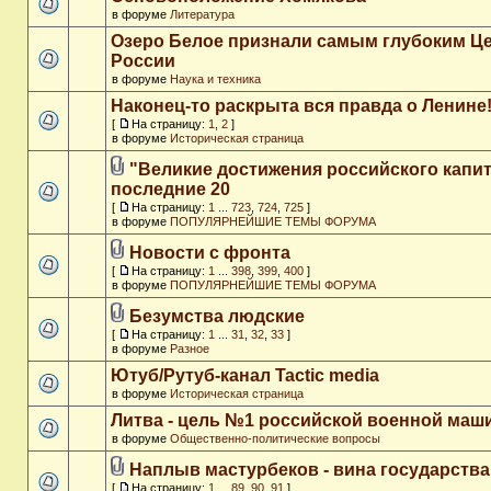
в форуме
Литература
Озеро Белое признали самым глубоким Ц
России
в форуме
Наука и техника
Наконец-то раскрыта вся правда о Ленине
[
На страницу:
1
,
2
]
в форуме
Историческая страница
"Великие достижения российского капит
последние 20
[
На страницу:
1
...
723
,
724
,
725
]
в форуме
ПОПУЛЯРНЕЙШИЕ ТЕМЫ ФОРУМА
Новости с фронта
[
На страницу:
1
...
398
,
399
,
400
]
в форуме
ПОПУЛЯРНЕЙШИЕ ТЕМЫ ФОРУМА
Безумства людские
[
На страницу:
1
...
31
,
32
,
33
]
в форуме
Разное
Ютуб/Рутуб-канал Tactic media
в форуме
Историческая страница
Литва - цель №1 российской военной ма
в форуме
Общественно-политические вопросы
Наплыв мастурбеков - вина государства
[
На страницу:
1
...
89
,
90
,
91
]