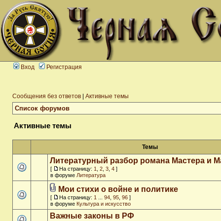
Вход
Регистрация
Сообщения без ответов
|
Активные темы
Список форумов
Активные темы
Темы
Литературный разбор романа Мастера и М
[
На страницу:
1
,
2
,
3
,
4
]
в форуме
Литература
Мои стихи о войне и политике
[
На страницу:
1
...
94
,
95
,
96
]
в форуме
Культура и искусство
Важные законы в РФ