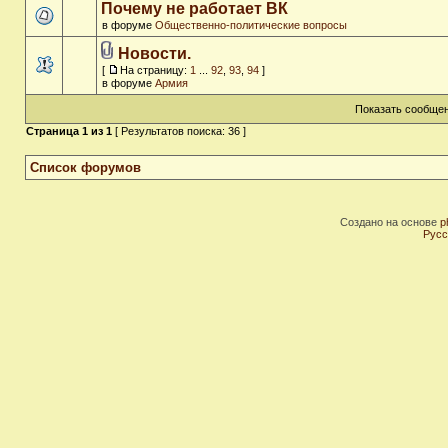
Почему не работает ВК
в форуме
Общественно-политические вопросы
Новости.
[
На страницу:
1
...
92
,
93
,
94
]
в форуме
Армия
Показать сообщен
Страница
1
из
1
[ Результатов поиска: 36 ]
Список форумов
Создано на основе
p
Русс