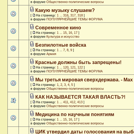
в форуме
Общественно-политические вопросы
Какую музыку слушаем?
[
На страницу:
1
...
316
,
317
,
318
]
в форуме
ПОПУЛЯРНЕЙШИЕ ТЕМЫ ФОРУМА
Современное кино
[
На страницу:
1
...
15
,
16
,
17
]
в форуме
Культура и искусство
Безпилотные войска
[
На страницу:
1
...
7
,
8
,
9
]
в форуме
Армия
Красные должны быть запрещены!
[
На страницу:
1
...
120
,
121
,
122
]
в форуме
ПОПУЛЯРНЕЙШИЕ ТЕМЫ ФОРУМА
Мы третья мировая сверхдержава. - Max
[
На страницу:
1
,
2
,
3
,
4
,
5
]
в форуме
Общественно-политические вопросы
КАК НАЗЫВАЕТСЯ ТАКАЯ ВЛАСТЬ?!
[
На страницу:
1
...
411
,
412
,
413
]
в форуме
Общественно-политические вопросы
Медицина по научным понятиям
[
На страницу:
1
...
15
,
16
,
17
]
в форуме
Общественно-политические вопросы
ЦИК утвердил даты голосования на выб