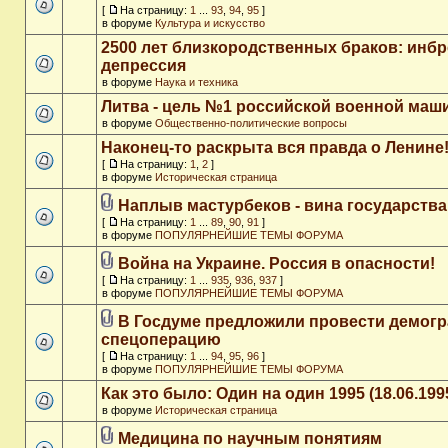
[
На страницу:
1
...
93
,
94
,
95
]
в форуме
Культура и искусство
2500 лет близкородственных браков: инб
депрессия
в форуме
Наука и техника
Литва - цель №1 российской военной ма
в форуме
Общественно-политические вопросы
Наконец-то раскрыта вся правда о Ленине
[
На страницу:
1
,
2
]
в форуме
Историческая страница
Наплыв мастурбеков - вина государства
[
На страницу:
1
...
89
,
90
,
91
]
в форуме
ПОПУЛЯРНЕЙШИЕ ТЕМЫ ФОРУМА
Война на Украине. Россия в опасности!
[
На страницу:
1
...
935
,
936
,
937
]
в форуме
ПОПУЛЯРНЕЙШИЕ ТЕМЫ ФОРУМА
В Госдуме предложили провести демог
спецоперацию
[
На страницу:
1
...
94
,
95
,
96
]
в форуме
ПОПУЛЯРНЕЙШИЕ ТЕМЫ ФОРУМА
Как это было: Один на один 1995 (18.06.199
в форуме
Историческая страница
Медицина по научным понятиям