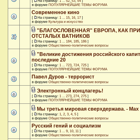
[
На страницу:
1
...
52
,
53
,
54
]
в форуме
ПОПУЛЯРНЕЙШИЕ ТЕМЫ ФОРУМА
Современное кино
[
На страницу:
1
...
15
,
16
,
17
]
в форуме
Культура и искусство
"БЛАГОСЛОВЕННАЯ" ЕВРОПА, КАК ПР
ОТСТАЛЫХ ВАТНИКОВ
[
На страницу:
1
...
184
,
185
,
186
]
в форуме
Общественно-политические вопросы
"Великие достижения российского капит
последние 20
[
На страницу:
1
...
723
,
724
,
725
]
в форуме
ПОПУЛЯРНЕЙШИЕ ТЕМЫ ФОРУМА
Павел Дуров - террорист
в форуме
Общественно-политические вопросы
Электронный концлагерь!
[
На страницу:
1
...
273
,
274
,
275
]
в форуме
ПОПУЛЯРНЕЙШИЕ ТЕМЫ ФОРУМА
Мы третья мировая сверхдержава. - Max
[
На страницу:
1
,
2
,
3
,
4
,
5
]
в форуме
Общественно-политические вопросы
Русский гений и социализм
[
На страницу:
1
...
9
,
10
,
11
]
в форуме
Общественно-политические вопросы