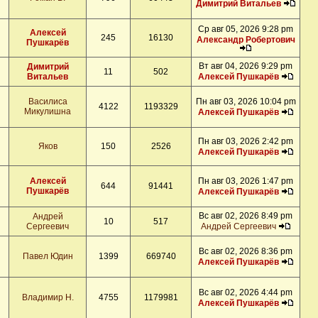
Димитрий Витальев
Ср авг 05, 2026 9:28 pm
Алексей
245
16130
Александр Робертович
Пушкарёв
Вт авг 04, 2026 9:29 pm
Димитрий
11
502
Витальев
Алексей Пушкарёв
Василиса
Пн авг 03, 2026 10:04 pm
4122
1193329
Микулишна
Алексей Пушкарёв
Пн авг 03, 2026 2:42 pm
Яков
150
2526
Алексей Пушкарёв
Алексей
Пн авг 03, 2026 1:47 pm
644
91441
Пушкарёв
Алексей Пушкарёв
Вс авг 02, 2026 8:49 pm
Андрей
10
517
Сергеевич
Андрей Сергеевич
Вс авг 02, 2026 8:36 pm
Павел Юдин
1399
669740
Алексей Пушкарёв
Вс авг 02, 2026 4:44 pm
Владимир Н.
4755
1179981
Алексей Пушкарёв