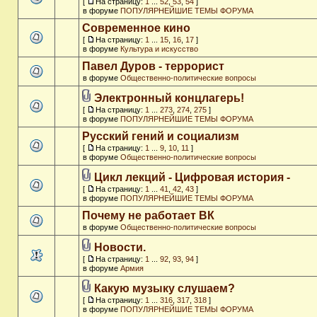
[
На страницу:
1
...
52
,
53
,
54
]
в форуме
ПОПУЛЯРНЕЙШИЕ ТЕМЫ ФОРУМА
Современное кино
[
На страницу:
1
...
15
,
16
,
17
]
в форуме
Культура и искусство
Павел Дуров - террорист
в форуме
Общественно-политические вопросы
Электронный концлагерь!
[
На страницу:
1
...
273
,
274
,
275
]
в форуме
ПОПУЛЯРНЕЙШИЕ ТЕМЫ ФОРУМА
Русский гений и социализм
[
На страницу:
1
...
9
,
10
,
11
]
в форуме
Общественно-политические вопросы
Цикл лекций - Цифровая история -
[
На страницу:
1
...
41
,
42
,
43
]
в форуме
ПОПУЛЯРНЕЙШИЕ ТЕМЫ ФОРУМА
Почему не работает ВК
в форуме
Общественно-политические вопросы
Новости.
[
На страницу:
1
...
92
,
93
,
94
]
в форуме
Армия
Какую музыку слушаем?
[
На страницу:
1
...
316
,
317
,
318
]
в форуме
ПОПУЛЯРНЕЙШИЕ ТЕМЫ ФОРУМА