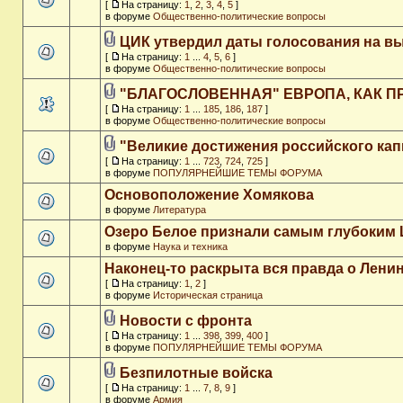
[
На страницу:
1
,
2
,
3
,
4
,
5
]
в форуме
Общественно-политические вопросы
ЦИК утвердил даты голосования на в
[
На страницу:
1
...
4
,
5
,
6
]
в форуме
Общественно-политические вопросы
"БЛАГОСЛОВЕННАЯ" ЕВРОПА, КАК П
[
На страницу:
1
...
185
,
186
,
187
]
в форуме
Общественно-политические вопросы
"Великие достижения российского кап
[
На страницу:
1
...
723
,
724
,
725
]
в форуме
ПОПУЛЯРНЕЙШИЕ ТЕМЫ ФОРУМА
Основоположение Хомякова
в форуме
Литература
Озеро Белое признали самым глубоким
в форуме
Наука и техника
Наконец-то раскрыта вся правда о Ленин
[
На страницу:
1
,
2
]
в форуме
Историческая страница
Новости с фронта
[
На страницу:
1
...
398
,
399
,
400
]
в форуме
ПОПУЛЯРНЕЙШИЕ ТЕМЫ ФОРУМА
Безпилотные войска
[
На страницу:
1
...
7
,
8
,
9
]
в форуме
Армия