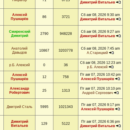
Пифагор
71
6715
Димитрий Витальев
Алексей
Сб авг 08, 2026 9:30 am
86
3721
Пушкарёв
Димитрий Витальев
Смиренский
Сб авг 08, 2026 9:27 am
2790
948228
Димитрий
Димитрий Витальев
Анатолий
Сб авг 08, 2026 7:45 am
10867
3203778
Давыдов
А.Старицкий
Сб авг 08, 2026 12:23 am
р.Б. Алексий
0
36
р.Б. Алексий
Пт авг 07, 2026 10:42 pm
Алексей
12
758
Пушкарёв
Алексей Пушкарёв
Александр
Пт авг 07, 2026 10:10 pm
25
1313
Робертович
Андрей Сергеевич
Пт авг 07, 2026 9:17 pm
Дмитрий Сталь
5995
1021343
Алексей Пушкарёв
Димитрий
Пт авг 07, 2026 6:36 pm
129
5122
Витальев
Димитрий Витальев