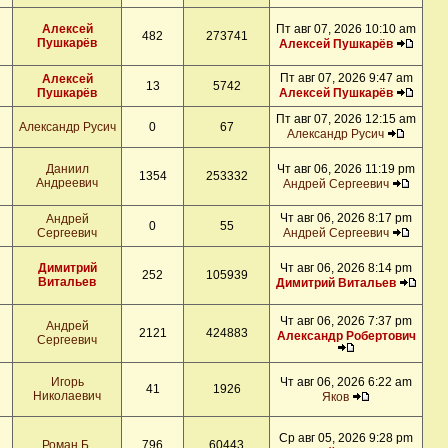
Алексей
Пт авг 07, 2026 10:10 am
482
273741
Пушкарёв
Алексей Пушкарёв
Пт авг 07, 2026 9:47 am
Алексей
13
5742
Пушкарёв
Алексей Пушкарёв
Пт авг 07, 2026 12:15 am
Александр Русич
0
67
Александр Русич
Даниил
Чт авг 06, 2026 11:19 pm
1354
253332
Андреевич
Андрей Сергеевич
Чт авг 06, 2026 8:17 pm
Андрей
0
55
Сергеевич
Андрей Сергеевич
Димитрий
Чт авг 06, 2026 8:14 pm
252
105939
Витальев
Димитрий Витальев
Чт авг 06, 2026 7:37 pm
Андрей
2121
424883
Александр Робертович
Сергеевич
Игорь
Чт авг 06, 2026 6:22 am
41
1926
Николаевич
Яков
Ср авг 05, 2026 9:28 pm
Роман Б.
796
60443