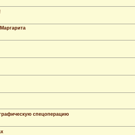
!
 Маргарита
ографическую спецоперацию
ax