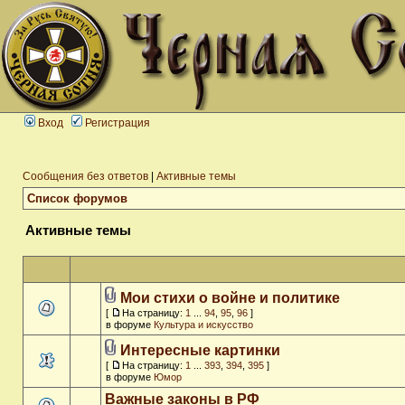
Вход
Регистрация
Сообщения без ответов
|
Активные темы
Список форумов
Активные темы
Мои стихи о войне и политике
[
На страницу:
1
...
94
,
95
,
96
]
в форуме
Культура и искусство
Интересные картинки
[
На страницу:
1
...
393
,
394
,
395
]
в форуме
Юмор
Важные законы в РФ