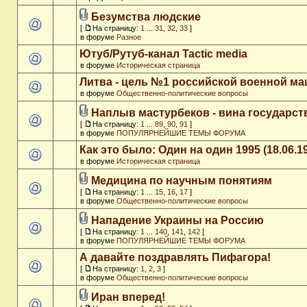
Безумства людские
[
На страницу:
1
...
31
,
32
,
33
]
в форуме
Разное
Ютуб/Рутуб-канал Tactic media
в форуме
Историческая страница
Литва - цель №1 российской военной м
в форуме
Общественно-политические вопросы
Наплыв мастурбеков - вина государст
[
На страницу:
1
...
89
,
90
,
91
]
в форуме
ПОПУЛЯРНЕЙШИЕ ТЕМЫ ФОРУМА
Как это было: Один на один 1995 (18.06.1
в форуме
Историческая страница
Медицина по научным понятиям
[
На страницу:
1
...
15
,
16
,
17
]
в форуме
Общественно-политические вопросы
Нападение Украины на Россию
[
На страницу:
1
...
140
,
141
,
142
]
в форуме
ПОПУЛЯРНЕЙШИЕ ТЕМЫ ФОРУМА
А давайте поздравлять Пифагора!
[
На страницу:
1
,
2
,
3
]
в форуме
Общественно-политические вопросы
Иран вперед!