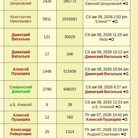
1426
285772
Шнуровский
Евгений Шнуровский
Константин
Сб авг 08, 2026 2:02 pm
5911
2016081
Николаевич
Елена***
Димитрий
Сб авг 08, 2026 11:25 am
121
30029
Витальев
Яков
Димитрий
Сб авг 08, 2026 10:12 am
17
346
Витальев
Димитрий Витальев
Алексей
Сб авг 08, 2026 10:04 am
1448
515456
Пушкарёв
Димитрий Витальев
Смиренский
Сб авг 08, 2026 9:27 am
2790
948257
Димитрий
Димитрий Витальев
Сб авг 08, 2026 12:23 am
р.Б. Алексий
0
39
р.Б. Алексий
Пт авг 07, 2026 10:42 pm
Алексей
12
760
Пушкарёв
Алексей Пушкарёв
Александр
Пт авг 07, 2026 10:10 pm
25
1314
Робертович
Андрей Сергеевич