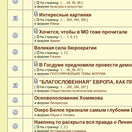
[
На страницу:
1
...
94
,
95
,
96
]
в форуме
Культура и искусство
Интересные картинки
[
На страницу:
1
...
393
,
394
,
395
]
в форуме
Юмор
Хочется, чтобы в МО тоже прочитали
[
На страницу:
1
...
7
,
8
,
9
]
в форуме
Армия
Великая сила бюрократии
[
На страницу:
1
,
2
]
в форуме
Разное
В Госдуме предложили провести дем
[
На страницу:
1
...
95
,
96
,
97
]
в форуме
ПОПУЛЯРНЕЙШИЕ ТЕМЫ ФОРУМА
"БЛАГОСЛОВЕННАЯ" ЕВРОПА, КАК П
[
На страницу:
1
...
185
,
186
,
187
]
в форуме
Общественно-политические вопросы
Основоположение Хомякова
в форуме
Литература
Озеро Белое признали самым глубоким
в форуме
Наука и техника
Наконец-то раскрыта вся правда о Ленин
[
На страницу:
1
,
2
]
в форуме
Историческая страница