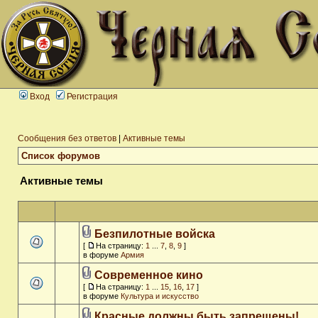
Вход
Регистрация
Сообщения без ответов
|
Активные темы
Список форумов
Активные темы
Безпилотные войска
[
На страницу:
1
...
7
,
8
,
9
]
в форуме
Армия
Современное кино
[
На страницу:
1
...
15
,
16
,
17
]
в форуме
Культура и искусство
Красные должны быть запрещены!