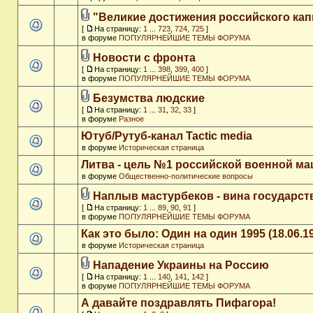
"Великие достижения российского кап
[
На страницу:
1
...
723
,
724
,
725
]
в форуме
ПОПУЛЯРНЕЙШИЕ ТЕМЫ ФОРУМА
Новости с фронта
[
На страницу:
1
...
398
,
399
,
400
]
в форуме
ПОПУЛЯРНЕЙШИЕ ТЕМЫ ФОРУМА
Безумства людские
[
На страницу:
1
...
31
,
32
,
33
]
в форуме
Разное
Ютуб/Рутуб-канал Tactic media
в форуме
Историческая страница
Литва - цель №1 российской военной м
в форуме
Общественно-политические вопросы
Наплыв мастурбеков - вина государст
[
На страницу:
1
...
89
,
90
,
91
]
в форуме
ПОПУЛЯРНЕЙШИЕ ТЕМЫ ФОРУМА
Как это было: Один на один 1995 (18.06.1
в форуме
Историческая страница
Нападение Украины на Россию
[
На страницу:
1
...
140
,
141
,
142
]
в форуме
ПОПУЛЯРНЕЙШИЕ ТЕМЫ ФОРУМА
А давайте поздравлять Пифагора!