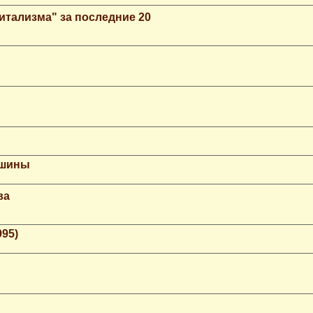
итализма" за последние 20
ашины
ва
995)