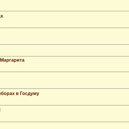
ax
 Маргарита
ыборах в Госдуму
!