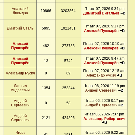
Анатолий
Пт авг 07, 2026 9:34 pm
10866
3203864
Давыдов
Димитрий Витальев
Пт авг 07, 2026 9:17 pm
Дмитрий Сталь
5995
1021431
Алексей Пушкарёв
Алексей
Пт авг 07, 2026 10:10 am
482
273783
Пушкарёв
Алексей Пушкарёв
Пт авг 07, 2026 9:47 am
Алексей
13
5742
Пушкарёв
Алексей Пушкарёв
Пт авг 07, 2026 12:15 am
Александр Русич
0
69
Александр Русич
Даниил
Чт авг 06, 2026 11:19 pm
1354
253344
Андреевич
Андрей Сергеевич
Чт авг 06, 2026 8:17 pm
Андрей
0
58
Сергеевич
Андрей Сергеевич
Чт авг 06, 2026 7:37 pm
Андрей
2121
424896
Александр Робертович
Сергеевич
Игорь
Чт авг 06, 2026 6:22 am
41
1931