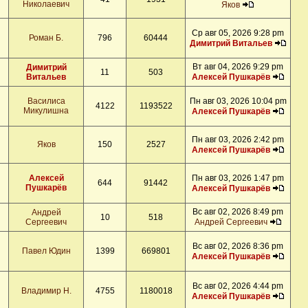
Николаевич
Яков
Ср авг 05, 2026 9:28 pm
Роман Б.
796
60444
Димитрий Витальев
Вт авг 04, 2026 9:29 pm
Димитрий
11
503
Витальев
Алексей Пушкарёв
Василиса
Пн авг 03, 2026 10:04 pm
4122
1193522
Микулишна
Алексей Пушкарёв
Пн авг 03, 2026 2:42 pm
Яков
150
2527
Алексей Пушкарёв
Алексей
Пн авг 03, 2026 1:47 pm
644
91442
Пушкарёв
Алексей Пушкарёв
Вс авг 02, 2026 8:49 pm
Андрей
10
518
Сергеевич
Андрей Сергеевич
Вс авг 02, 2026 8:36 pm
Павел Юдин
1399
669801
Алексей Пушкарёв
Вс авг 02, 2026 4:44 pm
Владимир Н.
4755
1180018
Алексей Пушкарёв