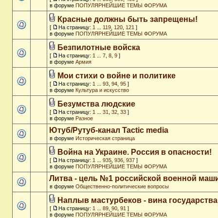
в форуме
ПОПУЛЯРНЕЙШИЕ ТЕМЫ ФОРУМА
Красные должны быть запрещены!
[
На страницу:
1
...
119
,
120
,
121
]
в форуме
ПОПУЛЯРНЕЙШИЕ ТЕМЫ ФОРУМА
Безпилотные войска
[
На страницу:
1
...
7
,
8
,
9
]
в форуме
Армия
Мои стихи о войне и политике
[
На страницу:
1
...
93
,
94
,
95
]
в форуме
Культура и искусство
Безумства людские
[
На страницу:
1
...
31
,
32
,
33
]
в форуме
Разное
Ютуб/Рутуб-канал Tactic media
в форуме
Историческая страница
Война на Украине. Россия в опасности!
[
На страницу:
1
...
935
,
936
,
937
]
в форуме
ПОПУЛЯРНЕЙШИЕ ТЕМЫ ФОРУМА
Литва - цель №1 российской военной ма
в форуме
Общественно-политические вопросы
Наплыв мастурбеков - вина государства
[
На страницу:
1
...
89
,
90
,
91
]
в форуме
ПОПУЛЯРНЕЙШИЕ ТЕМЫ ФОРУМА