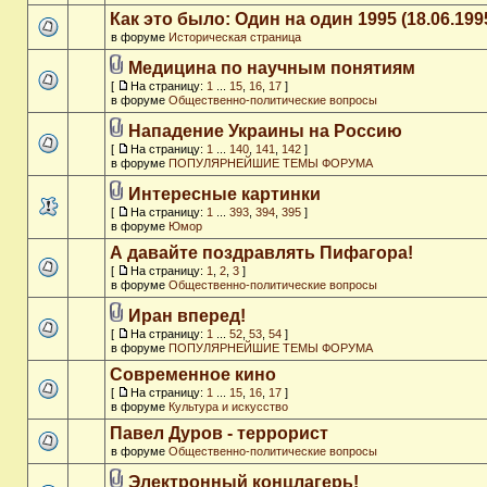
Как это было: Один на один 1995 (18.06.199
в форуме
Историческая страница
Медицина по научным понятиям
[
На страницу:
1
...
15
,
16
,
17
]
в форуме
Общественно-политические вопросы
Нападение Украины на Россию
[
На страницу:
1
...
140
,
141
,
142
]
в форуме
ПОПУЛЯРНЕЙШИЕ ТЕМЫ ФОРУМА
Интересные картинки
[
На страницу:
1
...
393
,
394
,
395
]
в форуме
Юмор
А давайте поздравлять Пифагора!
[
На страницу:
1
,
2
,
3
]
в форуме
Общественно-политические вопросы
Иран вперед!
[
На страницу:
1
...
52
,
53
,
54
]
в форуме
ПОПУЛЯРНЕЙШИЕ ТЕМЫ ФОРУМА
Современное кино
[
На страницу:
1
...
15
,
16
,
17
]
в форуме
Культура и искусство
Павел Дуров - террорист
в форуме
Общественно-политические вопросы
Электронный концлагерь!