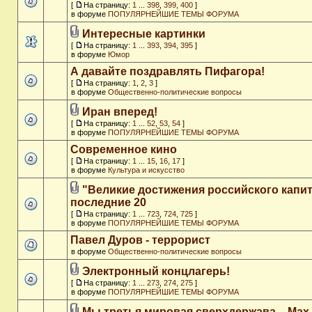
[
На страницу:
1
...
398
,
399
,
400
]
в форуме
ПОПУЛЯРНЕЙШИЕ ТЕМЫ ФОРУМА
Интересные картинки
[
На страницу:
1
...
393
,
394
,
395
]
в форуме
Юмор
А давайте поздравлять Пифагора!
[
На страницу:
1
,
2
,
3
]
в форуме
Общественно-политические вопросы
Иран вперед!
[
На страницу:
1
...
52
,
53
,
54
]
в форуме
ПОПУЛЯРНЕЙШИЕ ТЕМЫ ФОРУМА
Современное кино
[
На страницу:
1
...
15
,
16
,
17
]
в форуме
Культура и искусство
"Великие достижения российского капит
последние 20
[
На страницу:
1
...
723
,
724
,
725
]
в форуме
ПОПУЛЯРНЕЙШИЕ ТЕМЫ ФОРУМА
Павел Дуров - террорист
в форуме
Общественно-политические вопросы
Электронный концлагерь!
[
На страницу:
1
...
273
,
274
,
275
]
в форуме
ПОПУЛЯРНЕЙШИЕ ТЕМЫ ФОРУМА
Мы третья мировая сверхдержава. - Max