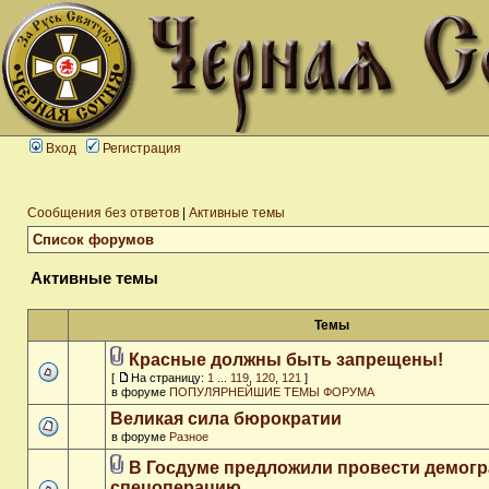
Вход
Регистрация
Сообщения без ответов
|
Активные темы
Список форумов
Активные темы
Темы
Красные должны быть запрещены!
[
На страницу:
1
...
119
,
120
,
121
]
в форуме
ПОПУЛЯРНЕЙШИЕ ТЕМЫ ФОРУМА
Великая сила бюрократии
в форуме
Разное
В Госдуме предложили провести демог
спецоперацию