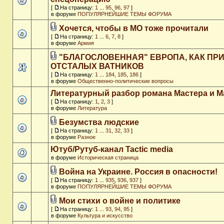
[
На страницу:
1
...
95
,
96
,
97
]
в форуме
ПОПУЛЯРНЕЙШИЕ ТЕМЫ ФОРУМА
Хочется, чтобы в МО тоже прочитали
[
На страницу:
1
...
6
,
7
,
8
]
в форуме
Армия
"БЛАГОСЛОВЕННАЯ" ЕВРОПА, КАК ПР
ОТСТАЛЫХ ВАТНИКОВ
[
На страницу:
1
...
184
,
185
,
186
]
в форуме
Общественно-политические вопросы
Литературный разбор романа Мастера и М
[
На страницу:
1
,
2
,
3
]
в форуме
Литература
Безумства людские
[
На страницу:
1
...
31
,
32
,
33
]
в форуме
Разное
Ютуб/Рутуб-канал Tactic media
в форуме
Историческая страница
Война на Украине. Россия в опасности!
[
На страницу:
1
...
935
,
936
,
937
]
в форуме
ПОПУЛЯРНЕЙШИЕ ТЕМЫ ФОРУМА
Мои стихи о войне и политике
[
На страницу:
1
...
93
,
94
,
95
]
в форуме
Культура и искусство