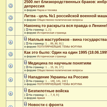
2500 лет близкородственных браков: инб
депрессия
в форуме
Наука и техника
Литва - цель №1 российской военной ма
в форуме
Общественно-политические вопросы
Наконец-то раскрыта вся правда о Ленине
[
На страницу:
1
,
2
]
в форуме
Историческая страница
Наплыв мастурбеков - вина государства
[
На страницу:
1
...
89
,
90
,
91
]
в форуме
ПОПУЛЯРНЕЙШИЕ ТЕМЫ ФОРУМА
Как это было: Один на один 1995 (18.06.199
в форуме
Историческая страница
Медицина по научным понятиям
[
На страницу:
1
...
15
,
16
,
17
]
в форуме
Общественно-политические вопросы
Нападение Украины на Россию
[
На страницу:
1
...
140
,
141
,
142
]
в форуме
ПОПУЛЯРНЕЙШИЕ ТЕМЫ ФОРУМА
Безпилотные войска
[
На страницу:
1
...
7
,
8
,
9
]
в форуме
Армия
Новости с фронта