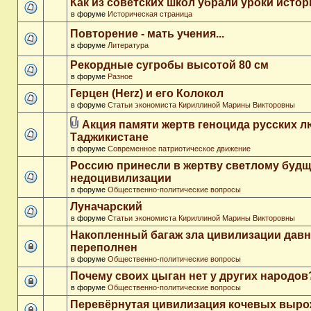
Как из советских школ убрали уроки истор
в форуме
Историческая страница
Повторение - мать учения...
в форуме
Литература
Рекордные сугробы высотой 80 см
в форуме
Разное
Герцен (Herz) и его Колокол
в форуме
Статьи экономиста Кириллиной Марины Викторовны
Акция памяти жертв геноцида русских л
Таджикистане
в форуме
Современное патриотическое движение
Россию принесли в жертву светлому буд
недоцивилизации
в форуме
Общественно-политические вопросы
Луначарский
в форуме
Статьи экономиста Кириллиной Марины Викторовны
Накопленный багаж зла цивилизации дав
переполнен
в форуме
Общественно-политические вопросы
Почему своих цыган нет у других народов
в форуме
Общественно-политические вопросы
Перевёрнутая цивилизация кочевых выр