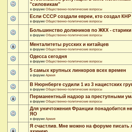
"силовикам"
в форуме
Общественно-политические вопросы
Если СССР создали евреи, кто создал КНР
в форуме
Общественно-политические вопросы
Большинство должников по ЖКХ - старики
в форуме
Общественно-политические вопросы
Менталитеты русских и китайцев
в форуме
Общественно-политические вопросы
Одесса сегодня
в форуме
Общественно-политические вопросы
5 самых крупных линкоров всех времен
в форуме
Армия
В Нюрнберге судили 1 из 3 нацистских гр
в форуме
Общественно-политические вопросы
Перманентный надзор за преступными у
в форуме
Общественно-политические вопросы
Для уничтожения Франции понадобится не
ЯО
в форуме
Армия
Я счастлив. Мне можно на форуме писать
ахинею