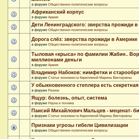
в форуме
Общественно-политические вопросы
Африканский корпус
в форуме
Армия
Дети Ленинградского: зверства прожиди в
в форуме
Общественно-политические вопросы
Дорога слёз: зверства прожиди в Америке
в форуме
Общественно-политические вопросы
Тыловая «крыса» по фамилии Жабин.. Во
миллионами деньги
в форуме
Армия
Владимир Набоков: нимфетки и старообр
в форуме
Статьи экономиста Кириллиной Марины Викторовны
У обыкновенного степлера есть секретна
в форуме
Разное
Ящур: болезнь, опыт, система
в форуме
Наука и техника
Паисий Михайлович Мальцев - меценат- 
в форуме
Статьи экономиста Кириллиной Марины Викторовны
Признаки угрозы гибели Цивилизации
в форуме
Общественно-политические вопросы