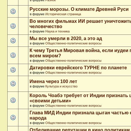
в форуме
Разное
Русские морозы. О климате Древней Руси
в форуме
Историческая страница
Во многих фильмах ИИ решает уничтожит
человечество
в форуме
Наука и техника
Мы все умерли в 2020, а это ад
в форуме
Общественно-политические вопросы
К чему Третья Мировая война, если иудеи 
всем миром?
в форуме
Общественно-политические вопросы
Датировки еврейского ТУРНЕ по планете
в форуме
Общественно-политические вопросы
Имена через 100 лет
в форуме
Культура и искусство
Король Чоабэ требует от Индии признать 
«своими детьми»
в форуме
Общественно-политические вопросы
Глава МИД Индии признала цыган частью 
народа
в форуме
Общественно-политические вопросы
Отбеливание репутации в кино политикам