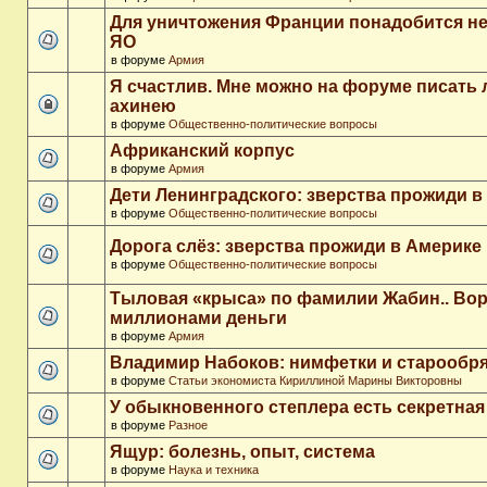
Для уничтожения Франции понадобится не
ЯО
в форуме
Армия
Я счастлив. Мне можно на форуме писать
ахинею
в форуме
Общественно-политические вопросы
Африканский корпус
в форуме
Армия
Дети Ленинградского: зверства прожиди в
в форуме
Общественно-политические вопросы
Дорога слёз: зверства прожиди в Америке
в форуме
Общественно-политические вопросы
Тыловая «крыса» по фамилии Жабин.. Во
миллионами деньги
в форуме
Армия
Владимир Набоков: нимфетки и старообр
в форуме
Статьи экономиста Кириллиной Марины Викторовны
У обыкновенного степлера есть секретна
в форуме
Разное
Ящур: болезнь, опыт, система
в форуме
Наука и техника