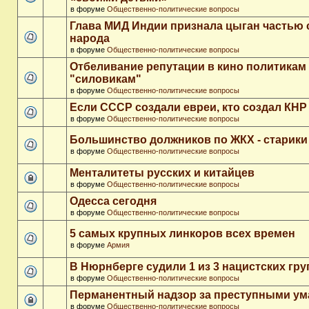
в форуме
Общественно-политические вопросы
Глава МИД Индии признала цыган частью 
народа
в форуме
Общественно-политические вопросы
Отбеливание репутации в кино политикам
"силовикам"
в форуме
Общественно-политические вопросы
Если СССР создали евреи, кто создал КНР
в форуме
Общественно-политические вопросы
Большинство должников по ЖКХ - старики
в форуме
Общественно-политические вопросы
Менталитеты русских и китайцев
в форуме
Общественно-политические вопросы
Одесса сегодня
в форуме
Общественно-политические вопросы
5 самых крупных линкоров всех времен
в форуме
Армия
В Нюрнберге судили 1 из 3 нацистских гр
в форуме
Общественно-политические вопросы
Перманентный надзор за преступными у
в форуме
Общественно-политические вопросы