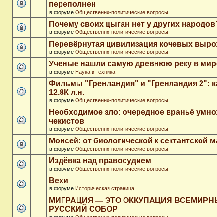
переполнен
в форуме
Общественно-политические вопросы
Почему своих цыган нет у других народов
в форуме
Общественно-политические вопросы
Перевёрнутая цивилизация кочевых выр
в форуме
Общественно-политические вопросы
Ученые нашли самую древнюю реку в мир
в форуме
Наука и техника
Фильмы "Гренландия" и "Гренландия 2": 
12.8К л.н.
в форуме
Общественно-политические вопросы
Необходимое зло: очередное враньё умн
чекистов
в форуме
Общественно-политические вопросы
Моисей: от биологической к сектантской 
в форуме
Общественно-политические вопросы
Издёвка над правосудием
в форуме
Общественно-политические вопросы
Вехи
в форуме
Историческая страница
МИГРАЦИЯ — ЭТО ОККУПАЦИЯ ВСЕМИР
РУССКИЙ СОБОР