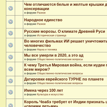
Чем отличаются белые и желтые крышки 
консервации
в форуме
Разное
Народное единство
в форуме
Разное
Русские морозы. О климате Древней Руси
в форуме
Историческая страница
Во многих фильмах ИИ решает уничтожит
человечество
в форуме
Наука и техника
Мы все умерли в 2020, а это ад
в форуме
Общественно-политические вопросы
К чему Третья Мировая война, если иудеи 
всем миром?
в форуме
Общественно-политические вопросы
Датировки еврейского ТУРНЕ по планете
в форуме
Общественно-политические вопросы
Имена через 100 лет
в форуме
Культура и искусство
Король Чоабэ требует от Индии признать 
«своими детьми»