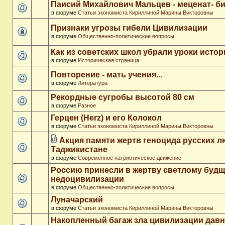
Паисий Михайлович Мальцев - меценат- 
в форуме
Статьи экономиста Кириллиной Марины Викторовны
Признаки угрозы гибели Цивилизации
в форуме
Общественно-политические вопросы
Как из советских школ убрали уроки истор
в форуме
Историческая страница
Повторение - мать учения...
в форуме
Литература
Рекордные сугробы высотой 80 см
в форуме
Разное
Герцен (Herz) и его Колокол
в форуме
Статьи экономиста Кириллиной Марины Викторовны
Акция памяти жертв геноцида русских л
Таджикистане
в форуме
Современное патриотическое движение
Россию принесли в жертву светлому буд
недоцивилизации
в форуме
Общественно-политические вопросы
Луначарский
в форуме
Статьи экономиста Кириллиной Марины Викторовны
Накопленный багаж зла цивилизации дав