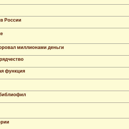
 в России
ке
Воровал миллионами деньги
рядчество
ая функция
 библиофил
ории