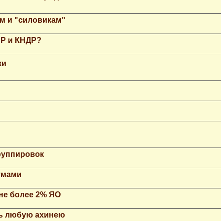
м и "силовикам"
НР и КНДР?
ки
группировок
умами
не более 2% ЯО
ть любую ахинею