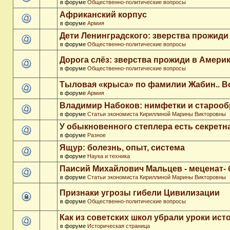
в форуме
Общественно-политические вопросы
Африканский корпус
в форуме
Армия
Дети Ленинградского: зверства прожиди
в форуме
Общественно-политические вопросы
Дорога слёз: зверства прожиди в Амери
в форуме
Общественно-политические вопросы
Тыловая «крыса» по фамилии Жабин.. 
в форуме
Армия
Владимир Набоков: нимфетки и старооб
в форуме
Статьи экономиста Кириллиной Марины Викторовны
У обыкновенного степлера есть секретн
в форуме
Разное
Ящур: болезнь, опыт, система
в форуме
Наука и техника
Паисий Михайлович Мальцев - меценат-
в форуме
Статьи экономиста Кириллиной Марины Викторовны
Признаки угрозы гибели Цивилизации
в форуме
Общественно-политические вопросы
Как из советских школ убрали уроки ист
в форуме
Историческая страница