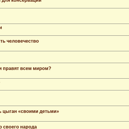
 для консервации
и
ть человечество
еи правят всем миром?
е
ь цыган «своими детьми»
ю своего народа