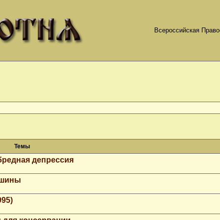
Всероссийская Право
Темы
бредная депрессия
ашины
995)