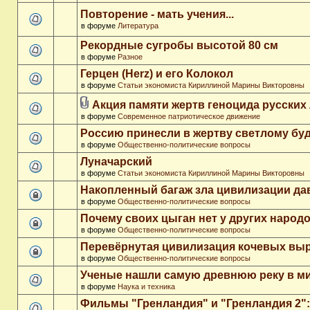
Повторение - мать учения...
в форуме
Литература
Рекордные сугробы высотой 80 см
в форуме
Разное
Герцен (Herz) и его Колокол
в форуме
Статьи экономиста Кириллиной Марины Викторовны
Акция памяти жертв геноцида русских
в форуме
Современное патриотическое движение
Россию принесли в жертву светлому бу
в форуме
Общественно-политические вопросы
Луначарский
в форуме
Статьи экономиста Кириллиной Марины Викторовны
Накопленный багаж зла цивилизации да
в форуме
Общественно-политические вопросы
Почему своих цыган нет у других народ
в форуме
Общественно-политические вопросы
Перевёрнутая цивилизация кочевых вы
в форуме
Общественно-политические вопросы
Ученые нашли самую древнюю реку в м
в форуме
Наука и техника
Фильмы "Гренландия" и "Гренландия 2": 