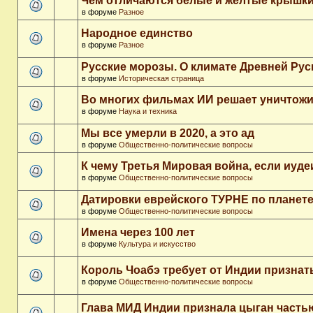
Чем отличаются белые и желтые крышки
в форуме
Разное
Народное единство
в форуме
Разное
Русские морозы. О климате Древней Рус
в форуме
Историческая страница
Во многих фильмах ИИ решает уничтожи
в форуме
Наука и техника
Мы все умерли в 2020, а это ад
в форуме
Общественно-политические вопросы
К чему Третья Мировая война, если иуд
в форуме
Общественно-политические вопросы
Датировки еврейского ТУРНЕ по планет
в форуме
Общественно-политические вопросы
Имена через 100 лет
в форуме
Культура и искусство
Король Чоабэ требует от Индии признат
в форуме
Общественно-политические вопросы
Глава МИД Индии признала цыган часть