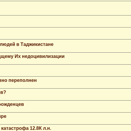
 людей в Таджикистане
дщему Их недоцивилизации
вно переполнен
ов?
рожденцев
ире
катастрофа 12.8К л.н.