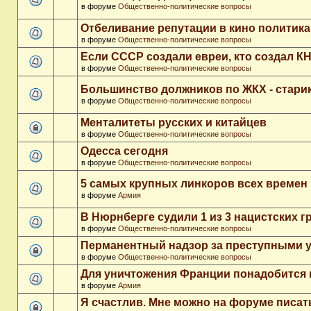
в форуме
Общественно-политические вопросы
Отбеливание репутации в кино политика
в форуме
Общественно-политические вопросы
Если СССР создали евреи, кто создал К
в форуме
Общественно-политические вопросы
Большинство должников по ЖКХ - стари
в форуме
Общественно-политические вопросы
Менталитеты русских и китайцев
в форуме
Общественно-политические вопросы
Одесса сегодня
в форуме
Общественно-политические вопросы
5 самых крупных линкоров всех времен
в форуме
Армия
В Нюрнберге судили 1 из 3 нацистских 
в форуме
Общественно-политические вопросы
Перманентный надзор за преступными 
в форуме
Общественно-политические вопросы
Для уничтожения Франции понадобится 
в форуме
Армия
Я счастлив. Мне можно на форуме писа