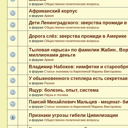
в форуме
Общественно-политические вопросы
Африканский корпус
в форуме
Армия
Дети Ленинградского: зверства прожиди в
в форуме
Общественно-политические вопросы
Дорога слёз: зверства прожиди в Америке
в форуме
Общественно-политические вопросы
Тыловая «крыса» по фамилии Жабин.. Во
миллионами деньги
в форуме
Армия
Владимир Набоков: нимфетки и старообр
в форуме
Статьи экономиста Кириллиной Марины Викторовны
У обыкновенного степлера есть секретна
в форуме
Разное
Ящур: болезнь, опыт, система
в форуме
Наука и техника
Паисий Михайлович Мальцев - меценат- 
в форуме
Статьи экономиста Кириллиной Марины Викторовны
Признаки угрозы гибели Цивилизации
в форуме
Общественно-политические вопросы