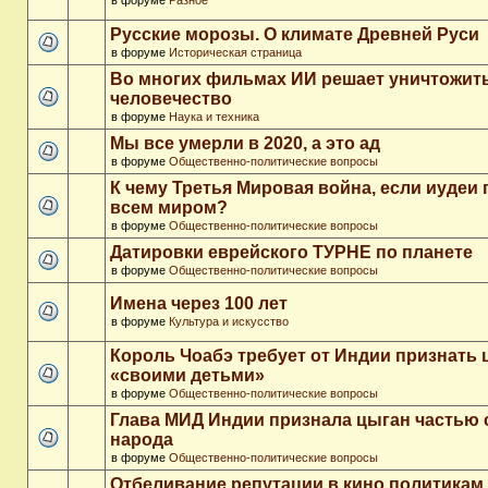
в форуме
Разное
Русские морозы. О климате Древней Руси
в форуме
Историческая страница
Во многих фильмах ИИ решает уничтожит
человечество
в форуме
Наука и техника
Мы все умерли в 2020, а это ад
в форуме
Общественно-политические вопросы
К чему Третья Мировая война, если иудеи 
всем миром?
в форуме
Общественно-политические вопросы
Датировки еврейского ТУРНЕ по планете
в форуме
Общественно-политические вопросы
Имена через 100 лет
в форуме
Культура и искусство
Король Чоабэ требует от Индии признать 
«своими детьми»
в форуме
Общественно-политические вопросы
Глава МИД Индии признала цыган частью 
народа
в форуме
Общественно-политические вопросы
Отбеливание репутации в кино политикам