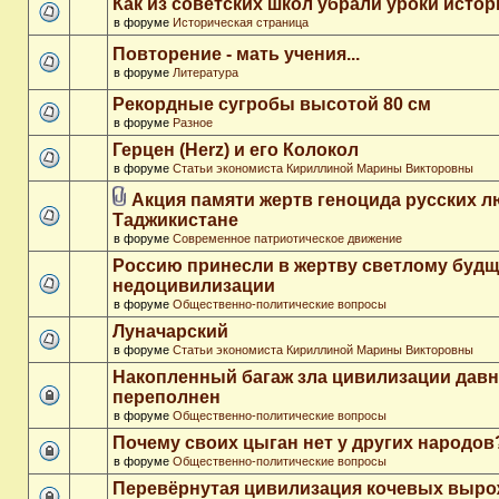
Как из советских школ убрали уроки истор
в форуме
Историческая страница
Повторение - мать учения...
в форуме
Литература
Рекордные сугробы высотой 80 см
в форуме
Разное
Герцен (Herz) и его Колокол
в форуме
Статьи экономиста Кириллиной Марины Викторовны
Акция памяти жертв геноцида русских л
Таджикистане
в форуме
Современное патриотическое движение
Россию принесли в жертву светлому буд
недоцивилизации
в форуме
Общественно-политические вопросы
Луначарский
в форуме
Статьи экономиста Кириллиной Марины Викторовны
Накопленный багаж зла цивилизации дав
переполнен
в форуме
Общественно-политические вопросы
Почему своих цыган нет у других народов
в форуме
Общественно-политические вопросы
Перевёрнутая цивилизация кочевых выр