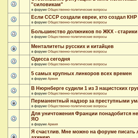
"силовикам"
в форуме
Общественно-политические вопросы
Если СССР создали евреи, кто создал КНР
в форуме
Общественно-политические вопросы
Большинство должников по ЖКХ - старики
в форуме
Общественно-политические вопросы
Менталитеты русских и китайцев
в форуме
Общественно-политические вопросы
Одесса сегодня
в форуме
Общественно-политические вопросы
5 самых крупных линкоров всех времен
в форуме
Армия
В Нюрнберге судили 1 из 3 нацистских гр
в форуме
Общественно-политические вопросы
Перманентный надзор за преступными у
в форуме
Общественно-политические вопросы
Для уничтожения Франции понадобится не
ЯО
в форуме
Армия
Я счастлив. Мне можно на форуме писать
ахинею