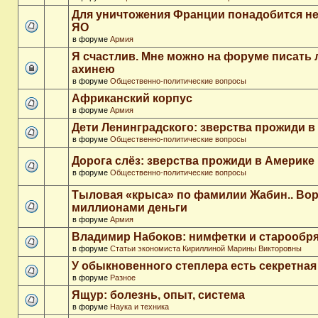
Для уничтожения Франции понадобится не
ЯО
в форуме
Армия
Я счастлив. Мне можно на форуме писать
ахинею
в форуме
Общественно-политические вопросы
Африканский корпус
в форуме
Армия
Дети Ленинградского: зверства прожиди в
в форуме
Общественно-политические вопросы
Дорога слёз: зверства прожиди в Америке
в форуме
Общественно-политические вопросы
Тыловая «крыса» по фамилии Жабин.. Во
миллионами деньги
в форуме
Армия
Владимир Набоков: нимфетки и старообр
в форуме
Статьи экономиста Кириллиной Марины Викторовны
У обыкновенного степлера есть секретна
в форуме
Разное
Ящур: болезнь, опыт, система
в форуме
Наука и техника