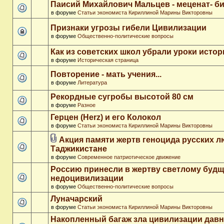
Паисий Михайлович Мальцев - меценат- 
в форуме
Статьи экономиста Кириллиной Марины Викторовны
Признаки угрозы гибели Цивилизации
в форуме
Общественно-политические вопросы
Как из советских школ убрали уроки истор
в форуме
Историческая страница
Повторение - мать учения...
в форуме
Литература
Рекордные сугробы высотой 80 см
в форуме
Разное
Герцен (Herz) и его Колокол
в форуме
Статьи экономиста Кириллиной Марины Викторовны
Акция памяти жертв геноцида русских л
Таджикистане
в форуме
Современное патриотическое движение
Россию принесли в жертву светлому буд
недоцивилизации
в форуме
Общественно-политические вопросы
Луначарский
в форуме
Статьи экономиста Кириллиной Марины Викторовны
Накопленный багаж зла цивилизации дав