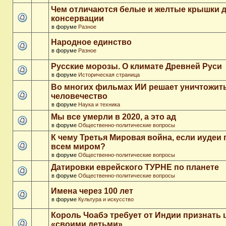
Чем отличаются белые и желтые крышки 
консервации
в форуме
Разное
Народное единство
в форуме
Разное
Русские морозы. О климате Древней Руси
в форуме
Историческая страница
Во многих фильмах ИИ решает уничтожит
человечество
в форуме
Наука и техника
Мы все умерли в 2020, а это ад
в форуме
Общественно-политические вопросы
К чему Третья Мировая война, если иудеи 
всем миром?
в форуме
Общественно-политические вопросы
Датировки еврейского ТУРНЕ по планете
в форуме
Общественно-политические вопросы
Имена через 100 лет
в форуме
Культура и искусство
Король Чоабэ требует от Индии признать 
«своими детьми»