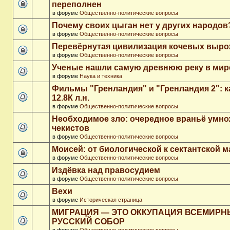
переполнен
в форуме
Общественно-политические вопросы
Почему своих цыган нет у других народов
в форуме
Общественно-политические вопросы
Перевёрнутая цивилизация кочевых выр
в форуме
Общественно-политические вопросы
Ученые нашли самую древнюю реку в мир
в форуме
Наука и техника
Фильмы "Гренландия" и "Гренландия 2": 
12.8К л.н.
в форуме
Общественно-политические вопросы
Необходимое зло: очередное враньё умн
чекистов
в форуме
Общественно-политические вопросы
Моисей: от биологической к сектантской 
в форуме
Общественно-политические вопросы
Издёвка над правосудием
в форуме
Общественно-политические вопросы
Вехи
в форуме
Историческая страница
МИГРАЦИЯ — ЭТО ОККУПАЦИЯ ВСЕМИР
РУССКИЙ СОБОР