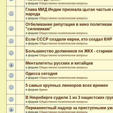
в форуме
Общественно-политические вопросы
Глава МИД Индии признала цыган частью 
народа
в форуме
Общественно-политические вопросы
Отбеливание репутации в кино политикам
"силовикам"
в форуме
Общественно-политические вопросы
Если СССР создали евреи, кто создал КНР
в форуме
Общественно-политические вопросы
Большинство должников по ЖКХ - старики
в форуме
Общественно-политические вопросы
Менталитеты русских и китайцев
в форуме
Общественно-политические вопросы
Одесса сегодня
в форуме
Общественно-политические вопросы
5 самых крупных линкоров всех времен
в форуме
Армия
В Нюрнберге судили 1 из 3 нацистских гр
в форуме
Общественно-политические вопросы
Перманентный надзор за преступными у
в форуме
Общественно-политические вопросы