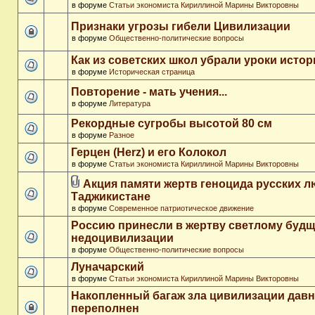
в форуме
Статьи экономиста Кириллиной Марины Викторовны
Признаки угрозы гибели Цивилизации
в форуме
Общественно-политические вопросы
Как из советских школ убрали уроки истор
в форуме
Историческая страница
Повторение - мать учения...
в форуме
Литература
Рекордные сугробы высотой 80 см
в форуме
Разное
Герцен (Herz) и его Колокол
в форуме
Статьи экономиста Кириллиной Марины Викторовны
Акция памяти жертв геноцида русских л
Таджикистане
в форуме
Современное патриотическое движение
Россию принесли в жертву светлому буд
недоцивилизации
в форуме
Общественно-политические вопросы
Луначарский
в форуме
Статьи экономиста Кириллиной Марины Викторовны
Накопленный багаж зла цивилизации дав
переполнен