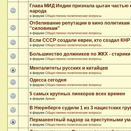
Глава МИД Индии признала цыган частью 
народа
в форуме
Общественно-политические вопросы
Отбеливание репутации в кино политикам
"силовикам"
в форуме
Общественно-политические вопросы
Если СССР создали евреи, кто создал КНР
в форуме
Общественно-политические вопросы
Большинство должников по ЖКХ - старики
в форуме
Общественно-политические вопросы
Менталитеты русских и китайцев
в форуме
Общественно-политические вопросы
Одесса сегодня
в форуме
Общественно-политические вопросы
5 самых крупных линкоров всех времен
в форуме
Армия
В Нюрнберге судили 1 из 3 нацистских гр
в форуме
Общественно-политические вопросы
Перманентный надзор за преступными у
в форуме
Общественно-политические вопросы