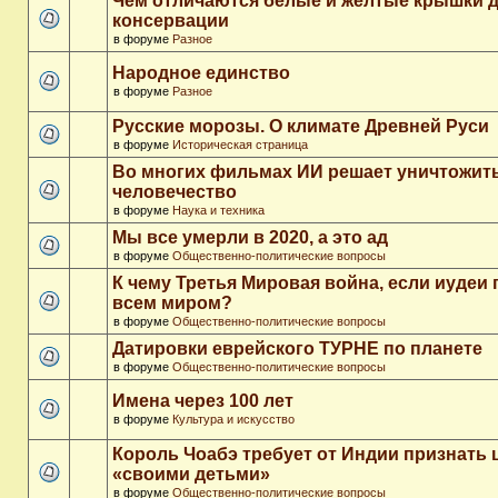
Чем отличаются белые и желтые крышки 
консервации
в форуме
Разное
Народное единство
в форуме
Разное
Русские морозы. О климате Древней Руси
в форуме
Историческая страница
Во многих фильмах ИИ решает уничтожит
человечество
в форуме
Наука и техника
Мы все умерли в 2020, а это ад
в форуме
Общественно-политические вопросы
К чему Третья Мировая война, если иудеи 
всем миром?
в форуме
Общественно-политические вопросы
Датировки еврейского ТУРНЕ по планете
в форуме
Общественно-политические вопросы
Имена через 100 лет
в форуме
Культура и искусство
Король Чоабэ требует от Индии признать 
«своими детьми»
в форуме
Общественно-политические вопросы