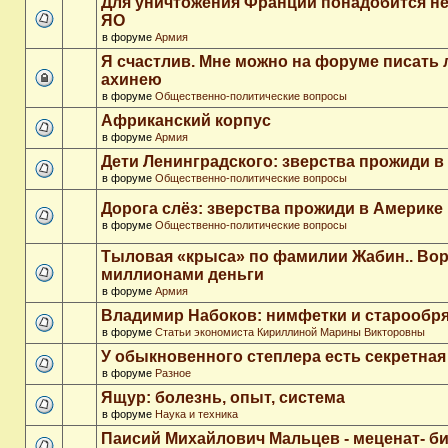
Для уничтожения Франции понадобится не
ЯО
в форуме
Армия
Я счастлив. Мне можно на форуме писать
ахинею
в форуме
Общественно-политические вопросы
Африканский корпус
в форуме
Армия
Дети Ленинградского: зверства прожиди в
в форуме
Общественно-политические вопросы
Дорога слёз: зверства прожиди в Америке
в форуме
Общественно-политические вопросы
Тыловая «крыса» по фамилии Жабин.. Во
миллионами деньги
в форуме
Армия
Владимир Набоков: нимфетки и старообр
в форуме
Статьи экономиста Кириллиной Марины Викторовны
У обыкновенного степлера есть секретна
в форуме
Разное
Ящур: болезнь, опыт, система
в форуме
Наука и техника
Паисий Михайлович Мальцев - меценат- 