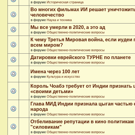
в форуме
Историческая страница
Во многих фильмах ИИ решает уничтожит
человечество
в форуме
Наука и техника
Мы все умерли в 2020, а это ад
в форуме
Общественно-политические вопросы
К чему Третья Мировая война, если иудеи 
всем миром?
в форуме
Общественно-политические вопросы
Датировки еврейского ТУРНЕ по планете
в форуме
Общественно-политические вопросы
Имена через 100 лет
в форуме
Культура и искусство
Король Чоабэ требует от Индии признать 
«своими детьми»
в форуме
Общественно-политические вопросы
Глава МИД Индии признала цыган частью 
народа
в форуме
Общественно-политические вопросы
Отбеливание репутации в кино политикам
"силовикам"
в форуме
Общественно-политические вопросы