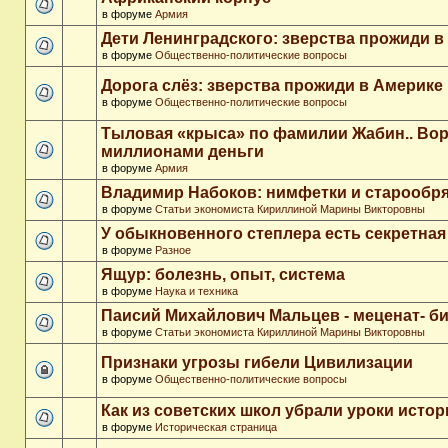
в форуме
Армия
Дети Ленинградского: зверства прожиди в
в форуме
Общественно-политические вопросы
Дорога слёз: зверства прожиди в Америке
в форуме
Общественно-политические вопросы
Тыловая «крыса» по фамилии Жабин.. Во
миллионами деньги
в форуме
Армия
Владимир Набоков: нимфетки и старообр
в форуме
Статьи экономиста Кириллиной Марины Викторовны
У обыкновенного степлера есть секретна
в форуме
Разное
Ящур: болезнь, опыт, система
в форуме
Наука и техника
Паисий Михайлович Мальцев - меценат- 
в форуме
Статьи экономиста Кириллиной Марины Викторовны
Признаки угрозы гибели Цивилизации
в форуме
Общественно-политические вопросы
Как из советских школ убрали уроки истор
в форуме
Историческая страница