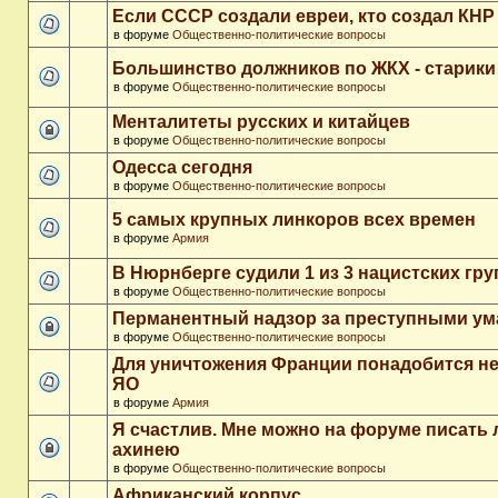
Если СССР создали евреи, кто создал КНР
в форуме
Общественно-политические вопросы
Большинство должников по ЖКХ - старики
в форуме
Общественно-политические вопросы
Менталитеты русских и китайцев
в форуме
Общественно-политические вопросы
Одесса сегодня
в форуме
Общественно-политические вопросы
5 самых крупных линкоров всех времен
в форуме
Армия
В Нюрнберге судили 1 из 3 нацистских гр
в форуме
Общественно-политические вопросы
Перманентный надзор за преступными у
в форуме
Общественно-политические вопросы
Для уничтожения Франции понадобится не
ЯО
в форуме
Армия
Я счастлив. Мне можно на форуме писать
ахинею
в форуме
Общественно-политические вопросы
Африканский корпус