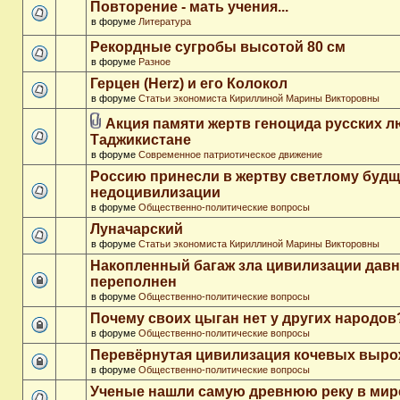
Повторение - мать учения...
в форуме
Литература
Рекордные сугробы высотой 80 см
в форуме
Разное
Герцен (Herz) и его Колокол
в форуме
Статьи экономиста Кириллиной Марины Викторовны
Акция памяти жертв геноцида русских л
Таджикистане
в форуме
Современное патриотическое движение
Россию принесли в жертву светлому буд
недоцивилизации
в форуме
Общественно-политические вопросы
Луначарский
в форуме
Статьи экономиста Кириллиной Марины Викторовны
Накопленный багаж зла цивилизации дав
переполнен
в форуме
Общественно-политические вопросы
Почему своих цыган нет у других народов
в форуме
Общественно-политические вопросы
Перевёрнутая цивилизация кочевых выр
в форуме
Общественно-политические вопросы
Ученые нашли самую древнюю реку в мир