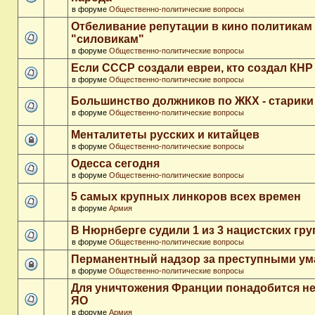
в форуме
Общественно-политические вопросы
Отбеливание репутации в кино политикам
"силовикам"
в форуме
Общественно-политические вопросы
Если СССР создали евреи, кто создал КНР
в форуме
Общественно-политические вопросы
Большинство должников по ЖКХ - старики
в форуме
Общественно-политические вопросы
Менталитеты русских и китайцев
в форуме
Общественно-политические вопросы
Одесса сегодня
в форуме
Общественно-политические вопросы
5 самых крупных линкоров всех времен
в форуме
Армия
В Нюрнберге судили 1 из 3 нацистских гр
в форуме
Общественно-политические вопросы
Перманентный надзор за преступными у
в форуме
Общественно-политические вопросы
Для уничтожения Франции понадобится не
ЯО
в форуме
Армия