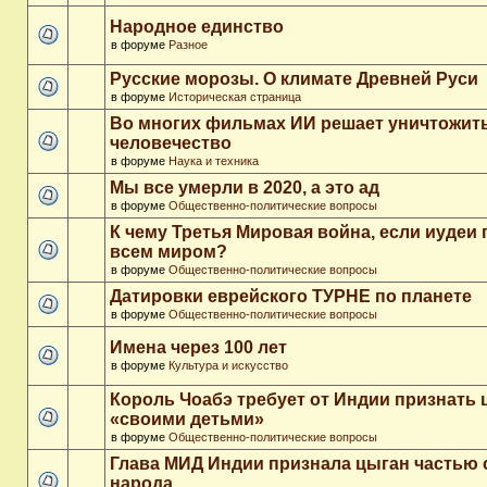
Народное единство
в форуме
Разное
Русские морозы. О климате Древней Руси
в форуме
Историческая страница
Во многих фильмах ИИ решает уничтожит
человечество
в форуме
Наука и техника
Мы все умерли в 2020, а это ад
в форуме
Общественно-политические вопросы
К чему Третья Мировая война, если иудеи 
всем миром?
в форуме
Общественно-политические вопросы
Датировки еврейского ТУРНЕ по планете
в форуме
Общественно-политические вопросы
Имена через 100 лет
в форуме
Культура и искусство
Король Чоабэ требует от Индии признать 
«своими детьми»
в форуме
Общественно-политические вопросы
Глава МИД Индии признала цыган частью 
народа