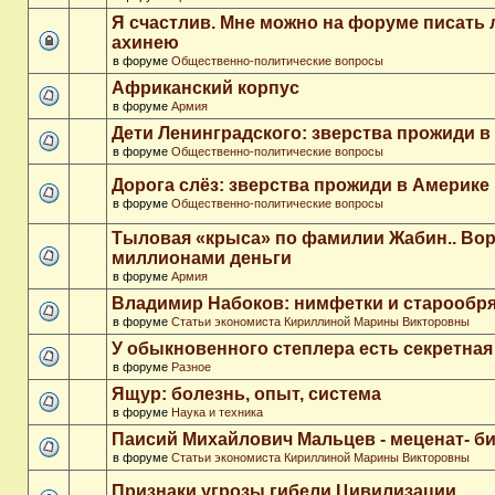
Я счастлив. Мне можно на форуме писать
ахинею
в форуме
Общественно-политические вопросы
Африканский корпус
в форуме
Армия
Дети Ленинградского: зверства прожиди в
в форуме
Общественно-политические вопросы
Дорога слёз: зверства прожиди в Америке
в форуме
Общественно-политические вопросы
Тыловая «крыса» по фамилии Жабин.. Во
миллионами деньги
в форуме
Армия
Владимир Набоков: нимфетки и старообр
в форуме
Статьи экономиста Кириллиной Марины Викторовны
У обыкновенного степлера есть секретна
в форуме
Разное
Ящур: болезнь, опыт, система
в форуме
Наука и техника
Паисий Михайлович Мальцев - меценат- 
в форуме
Статьи экономиста Кириллиной Марины Викторовны
Признаки угрозы гибели Цивилизации