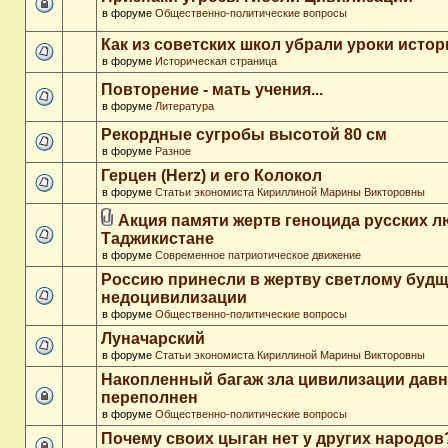
в форуме
Общественно-политические вопросы
Как из советских школ убрали уроки истор
в форуме
Историческая страница
Повторение - мать учения...
в форуме
Литература
Рекордные сугробы высотой 80 см
в форуме
Разное
Герцен (Herz) и его Колокол
в форуме
Статьи экономиста Кириллиной Марины Викторовны
Акция памяти жертв геноцида русских л
Таджикистане
в форуме
Современное патриотическое движение
Россию принесли в жертву светлому буд
недоцивилизации
в форуме
Общественно-политические вопросы
Луначарский
в форуме
Статьи экономиста Кириллиной Марины Викторовны
Накопленный багаж зла цивилизации дав
переполнен
в форуме
Общественно-политические вопросы
Почему своих цыган нет у других народов