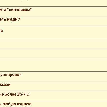
м и "силовикам"
НР и КНДР?
ки
группировок
умами
не более 2% ЯО
ть любую ахинею