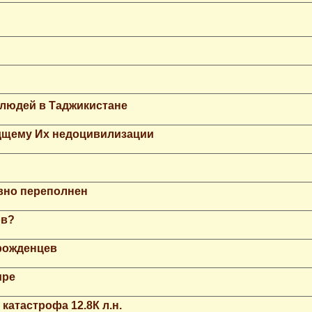
 людей в Таджикистане
дщему Их недоцивилизации
вно переполнен
ов?
рожденцев
ире
катастрофа 12.8К л.н.