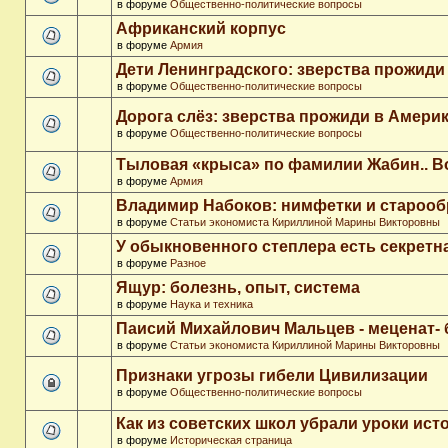
в форуме
Общественно-политические вопросы
Африканский корпус
в форуме
Армия
Дети Ленинградского: зверства прожиди
в форуме
Общественно-политические вопросы
Дорога слёз: зверства прожиди в Амери
в форуме
Общественно-политические вопросы
Тыловая «крыса» по фамилии Жабин.. 
в форуме
Армия
Владимир Набоков: нимфетки и старооб
в форуме
Статьи экономиста Кириллиной Марины Викторовны
У обыкновенного степлера есть секретн
в форуме
Разное
Ящур: болезнь, опыт, система
в форуме
Наука и техника
Паисий Михайлович Мальцев - меценат-
в форуме
Статьи экономиста Кириллиной Марины Викторовны
Признаки угрозы гибели Цивилизации
в форуме
Общественно-политические вопросы
Как из советских школ убрали уроки ист
в форуме
Историческая страница