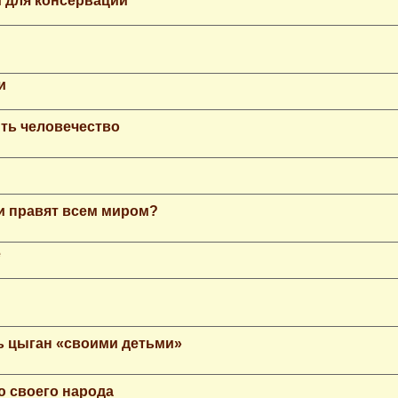
 для консервации
и
ть человечество
еи правят всем миром?
е
ь цыган «своими детьми»
ю своего народа