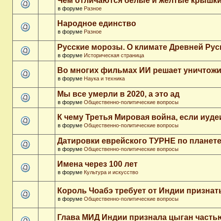
Чем отличаются белые и желтые крышки
в форуме
Разное
Народное единство
в форуме
Разное
Русские морозы. О климате Древней Рус
в форуме
Историческая страница
Во многих фильмах ИИ решает уничтожи
в форуме
Наука и техника
Мы все умерли в 2020, а это ад
в форуме
Общественно-политические вопросы
К чему Третья Мировая война, если иуд
в форуме
Общественно-политические вопросы
Датировки еврейского ТУРНЕ по планет
в форуме
Общественно-политические вопросы
Имена через 100 лет
в форуме
Культура и искусство
Король Чоабэ требует от Индии признат
в форуме
Общественно-политические вопросы
Глава МИД Индии признала цыган часть