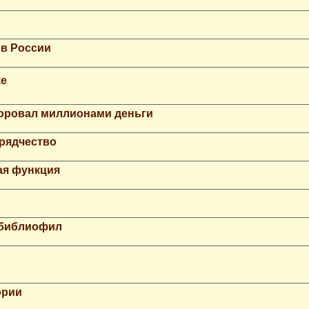
 в России
ке
Воровал миллионами деньги
рядчество
ая функция
 библиофил
ории