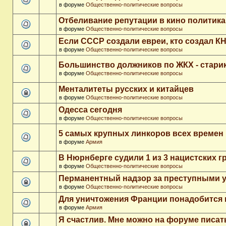
в форуме
Общественно-политические вопросы
Отбеливание репутации в кино политика
в форуме
Общественно-политические вопросы
Если СССР создали евреи, кто создал К
в форуме
Общественно-политические вопросы
Большинство должников по ЖКХ - стари
в форуме
Общественно-политические вопросы
Менталитеты русских и китайцев
в форуме
Общественно-политические вопросы
Одесса сегодня
в форуме
Общественно-политические вопросы
5 самых крупных линкоров всех времен
в форуме
Армия
В Нюрнберге судили 1 из 3 нацистских 
в форуме
Общественно-политические вопросы
Перманентный надзор за преступными 
в форуме
Общественно-политические вопросы
Для уничтожения Франции понадобится 
в форуме
Армия
Я счастлив. Мне можно на форуме писа