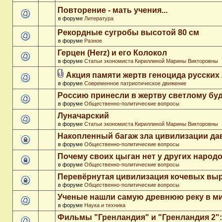
Повторение - мать учения...
в форуме
Литература
Рекордные сугробы высотой 80 см
в форуме
Разное
Герцен (Herz) и его Колокол
в форуме
Статьи экономиста Кириллиной Марины Викторовны
Акция памяти жертв геноцида русских
в форуме
Современное патриотическое движение
Россию принесли в жертву светлому бу
в форуме
Общественно-политические вопросы
Луначарский
в форуме
Статьи экономиста Кириллиной Марины Викторовны
Накопленный багаж зла цивилизации да
в форуме
Общественно-политические вопросы
Почему своих цыган нет у других народ
в форуме
Общественно-политические вопросы
Перевёрнутая цивилизация кочевых вы
в форуме
Общественно-политические вопросы
Ученые нашли самую древнюю реку в м
в форуме
Наука и техника
Фильмы "Гренландия" и "Гренландия 2": 