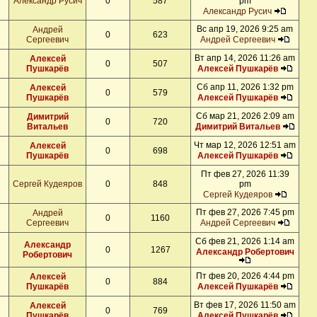
Александр Русич
0
587
pm
Александр Русич
Вс апр 19, 2026 9:25 am
Андрей
0
623
Сергеевич
Андрей Сергеевич
Вт апр 14, 2026 11:26 am
Алексей
0
507
Пушкарёв
Алексей Пушкарёв
Сб апр 11, 2026 1:32 pm
Алексей
0
579
Пушкарёв
Алексей Пушкарёв
Сб мар 21, 2026 2:09 am
Димитрий
0
720
Витальев
Димитрий Витальев
Чт мар 12, 2026 12:51 am
Алексей
0
698
Пушкарёв
Алексей Пушкарёв
Пт фев 27, 2026 11:39
Сергей Кудеяров
0
848
pm
Сергей Кудеяров
Пт фев 27, 2026 7:45 pm
Андрей
0
1160
Сергеевич
Андрей Сергеевич
Сб фев 21, 2026 1:14 am
Александр
0
1267
Александр Робертович
Робертович
Пт фев 20, 2026 4:44 pm
Алексей
0
884
Пушкарёв
Алексей Пушкарёв
Вт фев 17, 2026 11:50 am
Алексей
0
769
Пушкарёв
Алексей Пушкарёв