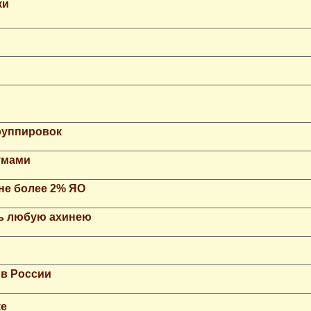
ки
группировок
умами
не более 2% ЯО
ть любую ахинею
 в России
ке