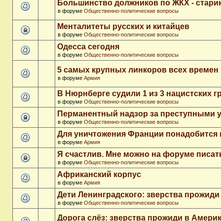
Большинство должников по ЖКХ - стари
в форуме
Общественно-политические вопросы
Менталитеты русских и китайцев
в форуме
Общественно-политические вопросы
Одесса сегодня
в форуме
Общественно-политические вопросы
5 самых крупных линкоров всех времен
в форуме
Армия
В Нюрнберге судили 1 из 3 нацистских 
в форуме
Общественно-политические вопросы
Перманентный надзор за преступными 
в форуме
Общественно-политические вопросы
Для уничтожения Франции понадобится 
в форуме
Армия
Я счастлив. Мне можно на форуме писа
в форуме
Общественно-политические вопросы
Африканский корпус
в форуме
Армия
Дети Ленинградского: зверства прожиди
в форуме
Общественно-политические вопросы
Дорога слёз: зверства прожиди в Амери