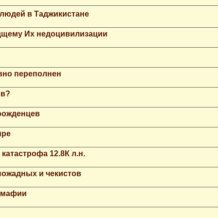
 людей в Таджикистане
дщему Их недоцивилизации
вно переполнен
ов?
рожденцев
ире
катастрофа 12.8К л.н.
ножадных и чекистов
й мафии