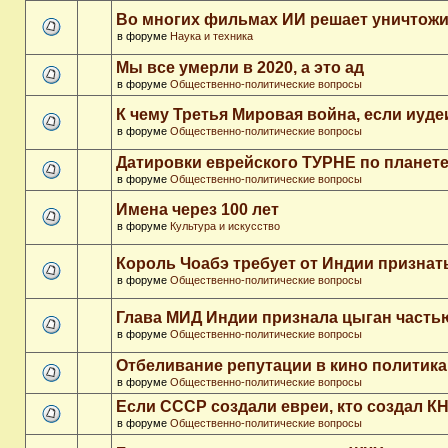
Во многих фильмах ИИ решает уничтожи
в форуме
Наука и техника
Мы все умерли в 2020, а это ад
в форуме
Общественно-политические вопросы
К чему Третья Мировая война, если иуд
в форуме
Общественно-политические вопросы
Датировки еврейского ТУРНЕ по планет
в форуме
Общественно-политические вопросы
Имена через 100 лет
в форуме
Культура и искусство
Король Чоабэ требует от Индии признат
в форуме
Общественно-политические вопросы
Глава МИД Индии признала цыган часть
в форуме
Общественно-политические вопросы
Отбеливание репутации в кино политика
в форуме
Общественно-политические вопросы
Если СССР создали евреи, кто создал К
в форуме
Общественно-политические вопросы