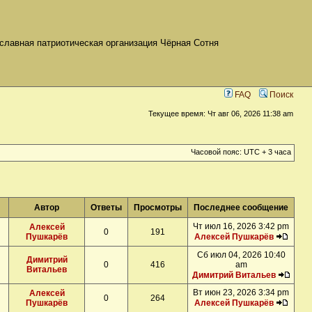
славная патриотическая организация Чёрная Сотня
FAQ
Поиск
Текущее время: Чт авг 06, 2026 11:38 am
Часовой пояс: UTC + 3 часа
Автор
Ответы
Просмотры
Последнее сообщение
Чт июл 16, 2026 3:42 pm
Алексей
0
191
Пушкарёв
Алексей Пушкарёв
Сб июл 04, 2026 10:40
Димитрий
0
416
am
Витальев
Димитрий Витальев
Вт июн 23, 2026 3:34 pm
Алексей
0
264
Пушкарёв
Алексей Пушкарёв