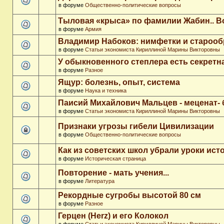
в форуме
Общественно-политические вопросы
Тыловая «крыса» по фамилии Жабин.. 
в форуме
Армия
Владимир Набоков: нимфетки и старооб
в форуме
Статьи экономиста Кириллиной Марины Викторовны
У обыкновенного степлера есть секретн
в форуме
Разное
Ящур: болезнь, опыт, система
в форуме
Наука и техника
Паисий Михайлович Мальцев - меценат-
в форуме
Статьи экономиста Кириллиной Марины Викторовны
Признаки угрозы гибели Цивилизации
в форуме
Общественно-политические вопросы
Как из советских школ убрали уроки ист
в форуме
Историческая страница
Повторение - мать учения...
в форуме
Литература
Рекордные сугробы высотой 80 см
в форуме
Разное
Герцен (Herz) и его Колокол