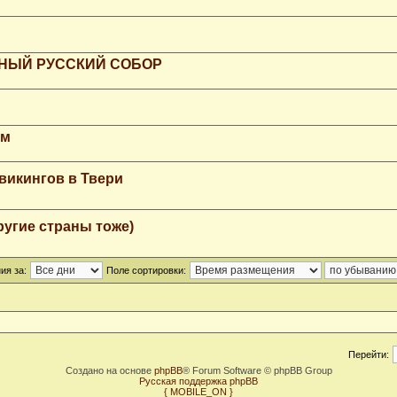
РНЫЙ РУССКИЙ СОБОР
мм
викингов в Твери
ругие страны тоже)
ия за:
Поле сортировки:
Перейти:
Создано на основе
phpBB
® Forum Software © phpBB Group
Русская поддержка phpBB
{ MOBILE_ON }