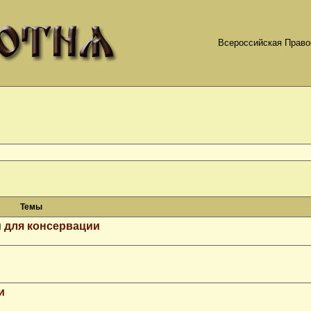
Всероссийская Право
Темы
 для консервации
и