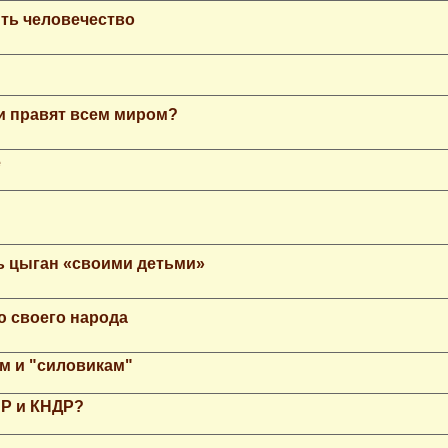
ть человечество
еи правят всем миром?
е
ь цыган «своими детьми»
ю своего народа
м и "силовикам"
НР и КНДР?