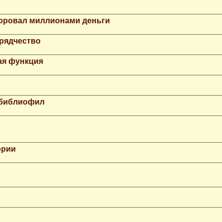
Воровал миллионами деньги
рядчество
ая функция
 библиофил
ории