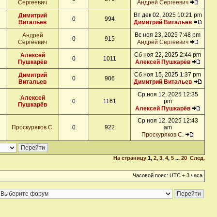
Сергеевич
Андрей Сергеевич
Вт дек 02, 2025 10:21 pm
Димитрий
0
994
Витальев
Димитрий Витальев
Вс ноя 23, 2025 7:48 pm
Андрей
0
915
Сергеевич
Андрей Сергеевич
Сб ноя 22, 2025 2:44 pm
Алексей
0
1011
Пушкарёв
Алексей Пушкарёв
Сб ноя 15, 2025 1:37 pm
Димитрий
0
906
Витальев
Димитрий Витальев
Ср ноя 12, 2025 12:35
Алексей
0
1161
pm
Пушкарёв
Алексей Пушкарёв
Ср ноя 12, 2025 12:43
Проскуряков С.
0
922
am
Проскуряков С.
На страницу
1
,
2
,
3
,
4
,
5
...
20
След.
Часовой пояс: UTC + 3 часа