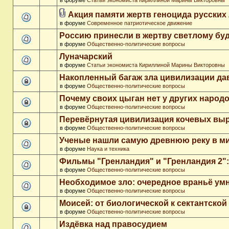
в форуме
Статьи экономиста Кириллиной Марины Викторовны
Акция памяти жертв геноцида русских
в форуме
Современное патриотическое движение
Россию принесли в жертву светлому бу
в форуме
Общественно-политические вопросы
Луначарский
в форуме
Статьи экономиста Кириллиной Марины Викторовны
Накопленный багаж зла цивилизации да
в форуме
Общественно-политические вопросы
Почему своих цыган нет у других народ
в форуме
Общественно-политические вопросы
Перевёрнутая цивилизация кочевых вы
в форуме
Общественно-политические вопросы
Ученые нашли самую древнюю реку в м
в форуме
Наука и техника
Фильмы "Гренландия" и "Гренландия 2": 
в форуме
Общественно-политические вопросы
Необходимое зло: очередное враньё ум
в форуме
Общественно-политические вопросы
Моисей: от биологической к сектантско
в форуме
Общественно-политические вопросы
Издёвка над правосудием