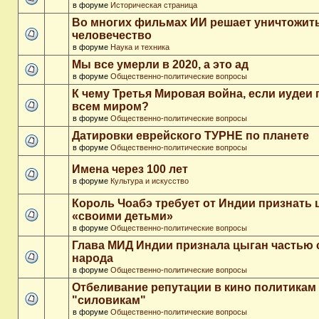
в форуме
Историческая страница
Во многих фильмах ИИ решает уничтожит
человечество
в форуме
Наука и техника
Мы все умерли в 2020, а это ад
в форуме
Общественно-политические вопросы
К чему Третья Мировая война, если иудеи 
всем миром?
в форуме
Общественно-политические вопросы
Датировки еврейского ТУРНЕ по планете
в форуме
Общественно-политические вопросы
Имена через 100 лет
в форуме
Культура и искусство
Король Чоабэ требует от Индии признать 
«своими детьми»
в форуме
Общественно-политические вопросы
Глава МИД Индии признала цыган частью 
народа
в форуме
Общественно-политические вопросы
Отбеливание репутации в кино политикам
"силовикам"
в форуме
Общественно-политические вопросы