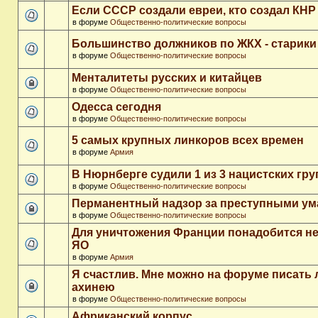
Если СССР создали евреи, кто создал КНР
в форуме
Общественно-политические вопросы
Большинство должников по ЖКХ - старики
в форуме
Общественно-политические вопросы
Менталитеты русских и китайцев
в форуме
Общественно-политические вопросы
Одесса сегодня
в форуме
Общественно-политические вопросы
5 самых крупных линкоров всех времен
в форуме
Армия
В Нюрнберге судили 1 из 3 нацистских гр
в форуме
Общественно-политические вопросы
Перманентный надзор за преступными у
в форуме
Общественно-политические вопросы
Для уничтожения Франции понадобится не
ЯО
в форуме
Армия
Я счастлив. Мне можно на форуме писать
ахинею
в форуме
Общественно-политические вопросы
Африканский корпус