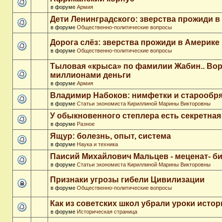
в форуме
Армия
Дети Ленинградского: зверства прожиди в
в форуме
Общественно-политические вопросы
Дорога слёз: зверства прожиди в Америке
в форуме
Общественно-политические вопросы
Тыловая «крыса» по фамилии Жабин.. Во
миллионами деньги
в форуме
Армия
Владимир Набоков: нимфетки и старообр
в форуме
Статьи экономиста Кириллиной Марины Викторовны
У обыкновенного степлера есть секретна
в форуме
Разное
Ящур: болезнь, опыт, система
в форуме
Наука и техника
Паисий Михайлович Мальцев - меценат- 
в форуме
Статьи экономиста Кириллиной Марины Викторовны
Признаки угрозы гибели Цивилизации
в форуме
Общественно-политические вопросы
Как из советских школ убрали уроки истор
в форуме
Историческая страница