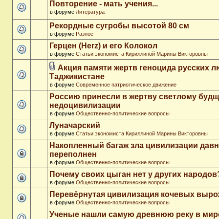
Повторение - мать учения...
в форуме
Литература
Рекордные сугробы высотой 80 см
в форуме
Разное
Герцен (Herz) и его Колокол
в форуме
Статьи экономиста Кириллиной Марины Викторовны
Акция памяти жертв геноцида русских л
Таджикистане
в форуме
Современное патриотическое движение
Россию принесли в жертву светлому буд
недоцивилизации
в форуме
Общественно-политические вопросы
Луначарский
в форуме
Статьи экономиста Кириллиной Марины Викторовны
Накопленный багаж зла цивилизации дав
переполнен
в форуме
Общественно-политические вопросы
Почему своих цыган нет у других народов
в форуме
Общественно-политические вопросы
Перевёрнутая цивилизация кочевых выр
в форуме
Общественно-политические вопросы
Ученые нашли самую древнюю реку в мир