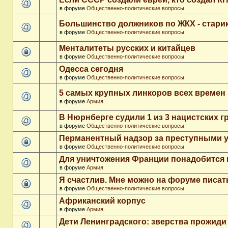
в форуме
Общественно-политические вопросы
Большинство должников по ЖКХ - стари
в форуме
Общественно-политические вопросы
Менталитеты русских и китайцев
в форуме
Общественно-политические вопросы
Одесса сегодня
в форуме
Общественно-политические вопросы
5 самых крупных линкоров всех времен
в форуме
Армия
В Нюрнберге судили 1 из 3 нацистских 
в форуме
Общественно-политические вопросы
Перманентный надзор за преступными 
в форуме
Общественно-политические вопросы
Для уничтожения Франции понадобится 
в форуме
Армия
Я счастлив. Мне можно на форуме писа
в форуме
Общественно-политические вопросы
Африканский корпус
в форуме
Армия
Дети Ленинградского: зверства прожиди