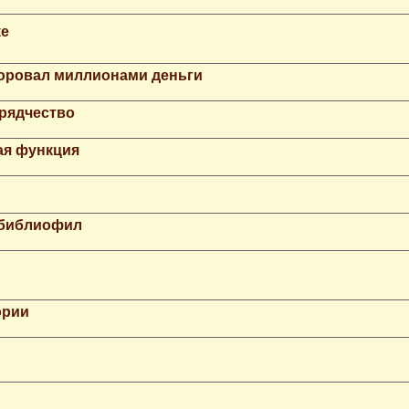
ке
Воровал миллионами деньги
рядчество
ая функция
 библиофил
ории