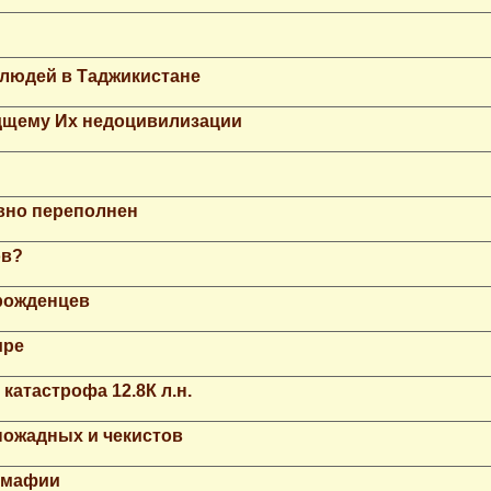
 людей в Таджикистане
дщему Их недоцивилизации
вно переполнен
ов?
рожденцев
ире
катастрофа 12.8К л.н.
ножадных и чекистов
й мафии