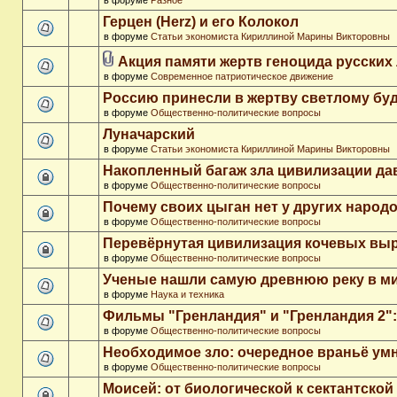
в форуме
Разное
Герцен (Herz) и его Колокол
в форуме
Статьи экономиста Кириллиной Марины Викторовны
Акция памяти жертв геноцида русских
в форуме
Современное патриотическое движение
Россию принесли в жертву светлому бу
в форуме
Общественно-политические вопросы
Луначарский
в форуме
Статьи экономиста Кириллиной Марины Викторовны
Накопленный багаж зла цивилизации да
в форуме
Общественно-политические вопросы
Почему своих цыган нет у других народ
в форуме
Общественно-политические вопросы
Перевёрнутая цивилизация кочевых вы
в форуме
Общественно-политические вопросы
Ученые нашли самую древнюю реку в м
в форуме
Наука и техника
Фильмы "Гренландия" и "Гренландия 2": 
в форуме
Общественно-политические вопросы
Необходимое зло: очередное враньё ум
в форуме
Общественно-политические вопросы
Моисей: от биологической к сектантско