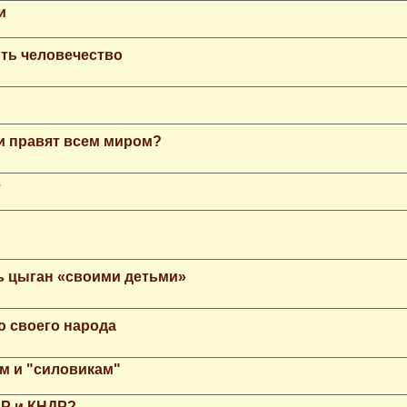
и
ть человечество
еи правят всем миром?
е
ь цыган «своими детьми»
ю своего народа
м и "силовикам"
НР и КНДР?