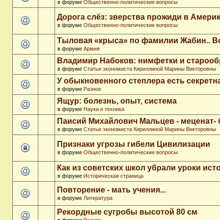
в форуме
Общественно-политические вопросы
Дорога слёз: зверства прожиди в Амери
в форуме
Общественно-политические вопросы
Тыловая «крыса» по фамилии Жабин.. 
в форуме
Армия
Владимир Набоков: нимфетки и старооб
в форуме
Статьи экономиста Кириллиной Марины Викторовны
У обыкновенного степлера есть секретн
в форуме
Разное
Ящур: болезнь, опыт, система
в форуме
Наука и техника
Паисий Михайлович Мальцев - меценат-
в форуме
Статьи экономиста Кириллиной Марины Викторовны
Признаки угрозы гибели Цивилизации
в форуме
Общественно-политические вопросы
Как из советских школ убрали уроки ист
в форуме
Историческая страница
Повторение - мать учения...
в форуме
Литература
Рекордные сугробы высотой 80 см