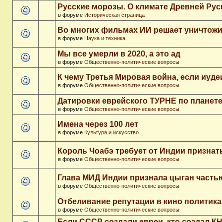
Русские морозы. О климате Древней Рус
в форуме
Историческая страница
Во многих фильмах ИИ решает уничтожи
в форуме
Наука и техника
Мы все умерли в 2020, а это ад
в форуме
Общественно-политические вопросы
К чему Третья Мировая война, если иуд
в форуме
Общественно-политические вопросы
Датировки еврейского ТУРНЕ по планет
в форуме
Общественно-политические вопросы
Имена через 100 лет
в форуме
Культура и искусство
Король Чоабэ требует от Индии признат
в форуме
Общественно-политические вопросы
Глава МИД Индии признала цыган часть
в форуме
Общественно-политические вопросы
Отбеливание репутации в кино политика
в форуме
Общественно-политические вопросы
Если СССР создали евреи, кто создал К