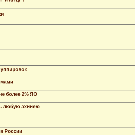
ки
группировок
умами
не более 2% ЯО
ть любую ахинею
 в России