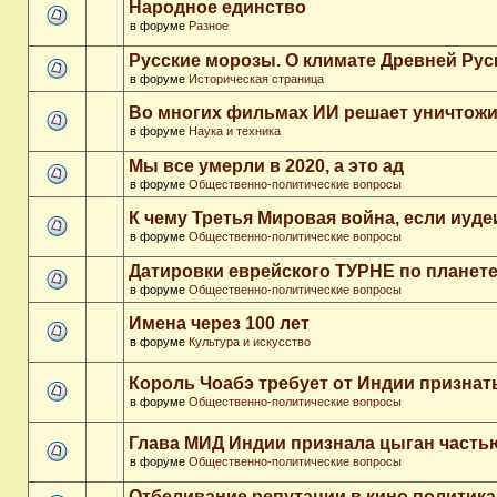
Народное единство
в форуме
Разное
Русские морозы. О климате Древней Рус
в форуме
Историческая страница
Во многих фильмах ИИ решает уничтожи
в форуме
Наука и техника
Мы все умерли в 2020, а это ад
в форуме
Общественно-политические вопросы
К чему Третья Мировая война, если иуд
в форуме
Общественно-политические вопросы
Датировки еврейского ТУРНЕ по планет
в форуме
Общественно-политические вопросы
Имена через 100 лет
в форуме
Культура и искусство
Король Чоабэ требует от Индии признат
в форуме
Общественно-политические вопросы
Глава МИД Индии признала цыган часть
в форуме
Общественно-политические вопросы
Отбеливание репутации в кино политика