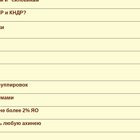
НР и КНДР?
ки
группировок
умами
не более 2% ЯО
ть любую ахинею