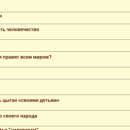
и
ть человечество
еи правят всем миром?
е
ь цыган «своими детьми»
ю своего народа
м и "силовикам"