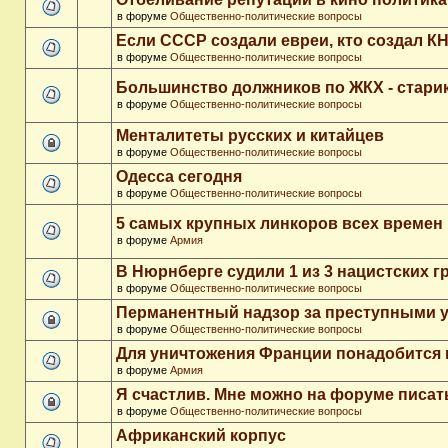
в форуме
Общественно-политические вопросы
Если СССР создали евреи, кто создал К
в форуме
Общественно-политические вопросы
Большинство должников по ЖКХ - стари
в форуме
Общественно-политические вопросы
Менталитеты русских и китайцев
в форуме
Общественно-политические вопросы
Одесса сегодня
в форуме
Общественно-политические вопросы
5 самых крупных линкоров всех времен
в форуме
Армия
В Нюрнберге судили 1 из 3 нацистских 
в форуме
Общественно-политические вопросы
Перманентный надзор за преступными 
в форуме
Общественно-политические вопросы
Для уничтожения Франции понадобится 
в форуме
Армия
Я счастлив. Мне можно на форуме писа
в форуме
Общественно-политические вопросы
Африканский корпус