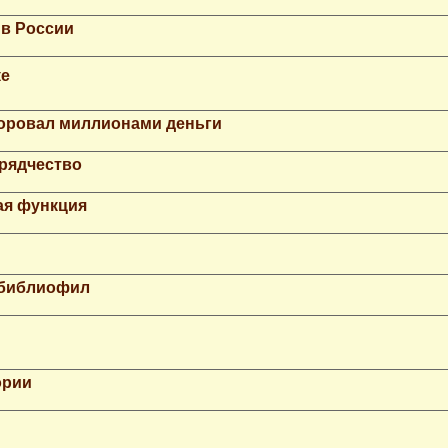
 в России
ке
Воровал миллионами деньги
рядчество
ая функция
 библиофил
ории