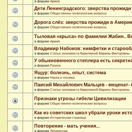
в форуме
Армия
Дети Ленинградского: зверства прожиди
в форуме
Общественно-политические вопросы
Дорога слёз: зверства прожиди в Амери
в форуме
Общественно-политические вопросы
Тыловая «крыса» по фамилии Жабин.. 
в форуме
Армия
Владимир Набоков: нимфетки и старооб
в форуме
Статьи экономиста Кириллиной Марины Викторовны
У обыкновенного степлера есть секретн
в форуме
Разное
Ящур: болезнь, опыт, система
в форуме
Наука и техника
Паисий Михайлович Мальцев - меценат-
в форуме
Статьи экономиста Кириллиной Марины Викторовны
Признаки угрозы гибели Цивилизации
в форуме
Общественно-политические вопросы
Как из советских школ убрали уроки ист
в форуме
Историческая страница
Повторение - мать учения...
в форуме
Литература