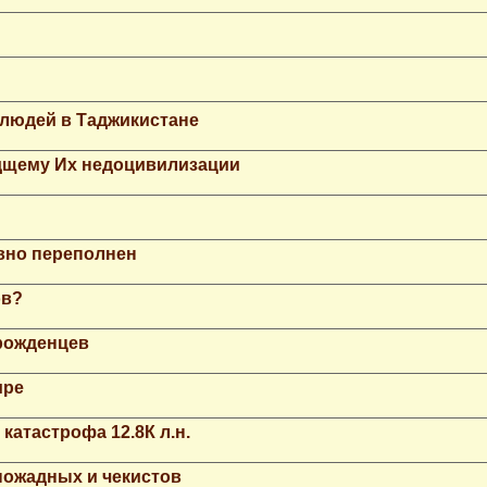
 людей в Таджикистане
дщему Их недоцивилизации
вно переполнен
ов?
рожденцев
ире
катастрофа 12.8К л.н.
ножадных и чекистов