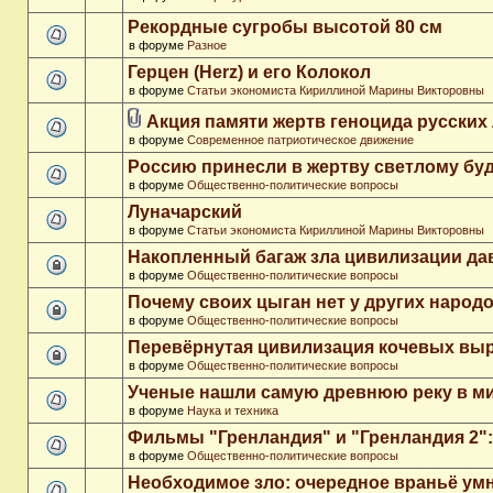
Рекордные сугробы высотой 80 см
в форуме
Разное
Герцен (Herz) и его Колокол
в форуме
Статьи экономиста Кириллиной Марины Викторовны
Акция памяти жертв геноцида русских
в форуме
Современное патриотическое движение
Россию принесли в жертву светлому бу
в форуме
Общественно-политические вопросы
Луначарский
в форуме
Статьи экономиста Кириллиной Марины Викторовны
Накопленный багаж зла цивилизации да
в форуме
Общественно-политические вопросы
Почему своих цыган нет у других народ
в форуме
Общественно-политические вопросы
Перевёрнутая цивилизация кочевых вы
в форуме
Общественно-политические вопросы
Ученые нашли самую древнюю реку в м
в форуме
Наука и техника
Фильмы "Гренландия" и "Гренландия 2": 
в форуме
Общественно-политические вопросы
Необходимое зло: очередное враньё ум