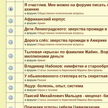
Я счастлив. Мне можно на форуме писать
ахинею
в форуме
Общественно-политические вопросы
Африканский корпус
в форуме
Армия
Дети Ленинградского: зверства прожиди в
в форуме
Общественно-политические вопросы
Дорога слёз: зверства прожиди в Америке
в форуме
Общественно-политические вопросы
Тыловая «крыса» по фамилии Жабин.. Во
миллионами деньги
в форуме
Армия
Владимир Набоков: нимфетки и старообр
в форуме
Статьи экономиста Кириллиной Марины Викторовны
У обыкновенного степлера есть секретна
в форуме
Разное
Ящур: болезнь, опыт, система
в форуме
Наука и техника
Паисий Михайлович Мальцев - меценат- 
в форуме
Статьи экономиста Кириллиной Марины Викторовны
Признаки угрозы гибели Цивилизации