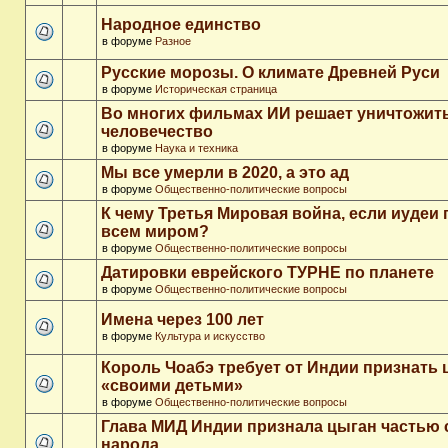
Народное единство
в форуме
Разное
Русские морозы. О климате Древней Руси
в форуме
Историческая страница
Во многих фильмах ИИ решает уничтожит
человечество
в форуме
Наука и техника
Мы все умерли в 2020, а это ад
в форуме
Общественно-политические вопросы
К чему Третья Мировая война, если иудеи 
всем миром?
в форуме
Общественно-политические вопросы
Датировки еврейского ТУРНЕ по планете
в форуме
Общественно-политические вопросы
Имена через 100 лет
в форуме
Культура и искусство
Король Чоабэ требует от Индии признать 
«своими детьми»
в форуме
Общественно-политические вопросы
Глава МИД Индии признала цыган частью 
народа