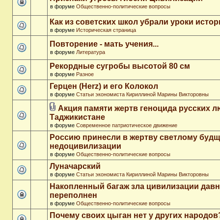
в форуме
Общественно-политические вопросы
Как из советских школ убрали уроки истор
в форуме
Историческая страница
Повторение - мать учения...
в форуме
Литература
Рекордные сугробы высотой 80 см
в форуме
Разное
Герцен (Herz) и его Колокол
в форуме
Статьи экономиста Кириллиной Марины Викторовны
Акция памяти жертв геноцида русских л
Таджикистане
в форуме
Современное патриотическое движение
Россию принесли в жертву светлому буд
недоцивилизации
в форуме
Общественно-политические вопросы
Луначарский
в форуме
Статьи экономиста Кириллиной Марины Викторовны
Накопленный багаж зла цивилизации дав
переполнен
в форуме
Общественно-политические вопросы
Почему своих цыган нет у других народов