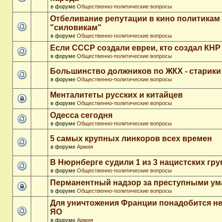
в форуме
Общественно-политические вопросы
Отбеливание репутации в кино политикам
"силовикам"
в форуме
Общественно-политические вопросы
Если СССР создали евреи, кто создал КНР
в форуме
Общественно-политические вопросы
Большинство должников по ЖКХ - старики
в форуме
Общественно-политические вопросы
Менталитеты русских и китайцев
в форуме
Общественно-политические вопросы
Одесса сегодня
в форуме
Общественно-политические вопросы
5 самых крупных линкоров всех времен
в форуме
Армия
В Нюрнберге судили 1 из 3 нацистских гр
в форуме
Общественно-политические вопросы
Перманентный надзор за преступными у
в форуме
Общественно-политические вопросы
Для уничтожения Франции понадобится не
ЯО
в форуме
Армия