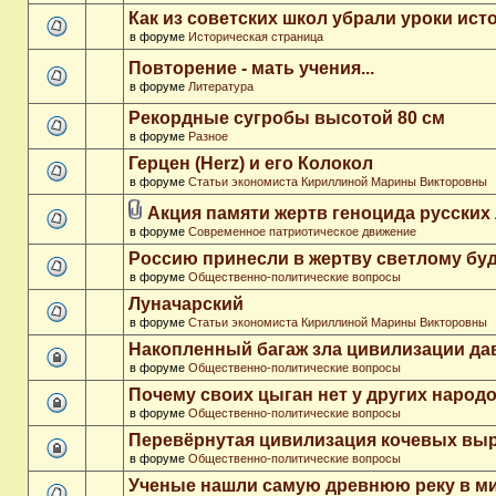
Как из советских школ убрали уроки ист
в форуме
Историческая страница
Повторение - мать учения...
в форуме
Литература
Рекордные сугробы высотой 80 см
в форуме
Разное
Герцен (Herz) и его Колокол
в форуме
Статьи экономиста Кириллиной Марины Викторовны
Акция памяти жертв геноцида русских
в форуме
Современное патриотическое движение
Россию принесли в жертву светлому бу
в форуме
Общественно-политические вопросы
Луначарский
в форуме
Статьи экономиста Кириллиной Марины Викторовны
Накопленный багаж зла цивилизации да
в форуме
Общественно-политические вопросы
Почему своих цыган нет у других народ
в форуме
Общественно-политические вопросы
Перевёрнутая цивилизация кочевых вы
в форуме
Общественно-политические вопросы
Ученые нашли самую древнюю реку в м