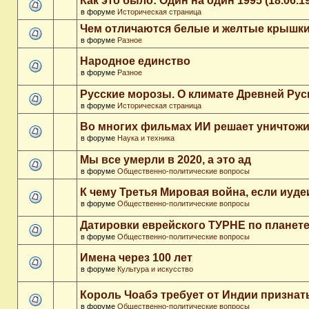
Как это было: Один на один 1995 (18.06.1
в форуме
Историческая страница
Чем отличаются белые и желтые крышки
в форуме
Разное
Народное единство
в форуме
Разное
Русские морозы. О климате Древней Рус
в форуме
Историческая страница
Во многих фильмах ИИ решает уничтожи
в форуме
Наука и техника
Мы все умерли в 2020, а это ад
в форуме
Общественно-политические вопросы
К чему Третья Мировая война, если иуд
в форуме
Общественно-политические вопросы
Датировки еврейского ТУРНЕ по планет
в форуме
Общественно-политические вопросы
Имена через 100 лет
в форуме
Культура и искусство
Король Чоабэ требует от Индии признат
в форуме
Общественно-политические вопросы