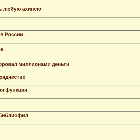
ть любую ахинею
 в России
ке
Воровал миллионами деньги
рядчество
ая функция
 библиофил