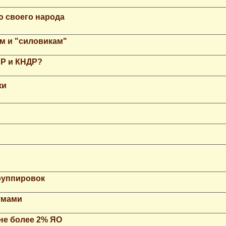
ю своего народа
м и "силовикам"
НР и КНДР?
ки
группировок
умами
не более 2% ЯО