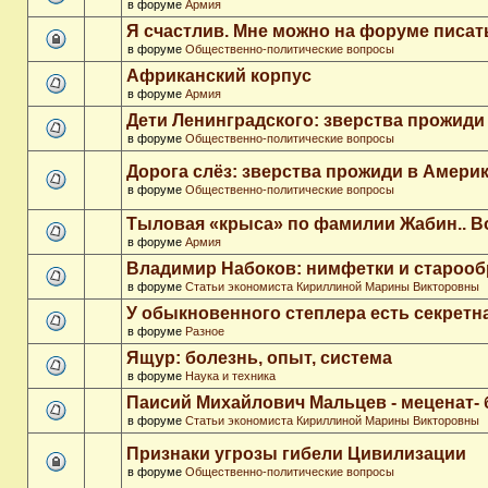
в форуме
Армия
Я счастлив. Мне можно на форуме писа
в форуме
Общественно-политические вопросы
Африканский корпус
в форуме
Армия
Дети Ленинградского: зверства прожиди
в форуме
Общественно-политические вопросы
Дорога слёз: зверства прожиди в Амери
в форуме
Общественно-политические вопросы
Тыловая «крыса» по фамилии Жабин.. 
в форуме
Армия
Владимир Набоков: нимфетки и старооб
в форуме
Статьи экономиста Кириллиной Марины Викторовны
У обыкновенного степлера есть секретн
в форуме
Разное
Ящур: болезнь, опыт, система
в форуме
Наука и техника
Паисий Михайлович Мальцев - меценат-
в форуме
Статьи экономиста Кириллиной Марины Викторовны
Признаки угрозы гибели Цивилизации
в форуме
Общественно-политические вопросы