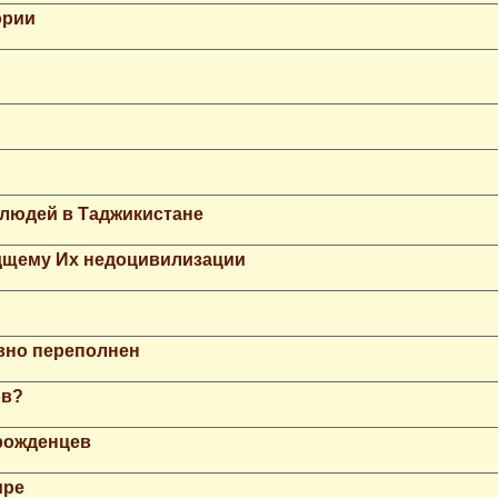
ории
 людей в Таджикистане
дщему Их недоцивилизации
вно переполнен
ов?
рожденцев
ире