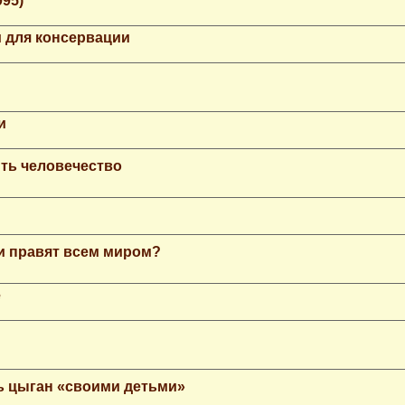
995)
 для консервации
и
ть человечество
еи правят всем миром?
е
ь цыган «своими детьми»