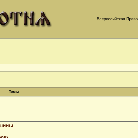
Всероссийская Право
Темы
ашины