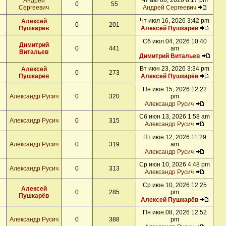
Чт авг 06, 2026 8:17 pm
Андрей
0
55
Сергеевич
Андрей Сергеевич
Чт июл 16, 2026 3:42 pm
Алексей
0
201
Пушкарёв
Алексей Пушкарёв
Сб июл 04, 2026 10:40
Димитрий
0
441
am
Витальев
Димитрий Витальев
Вт июн 23, 2026 3:34 pm
Алексей
0
273
Пушкарёв
Алексей Пушкарёв
Пн июн 15, 2026 12:22
Александр Русич
0
320
pm
Александр Русич
Сб июн 13, 2026 1:58 am
Александр Русич
0
315
Александр Русич
Пт июн 12, 2026 11:29
Александр Русич
0
319
am
Александр Русич
Ср июн 10, 2026 4:48 pm
Александр Русич
0
313
Александр Русич
Ср июн 10, 2026 12:25
Алексей
0
285
pm
Пушкарёв
Алексей Пушкарёв
Пн июн 08, 2026 12:52
Александр Русич
0
388
pm