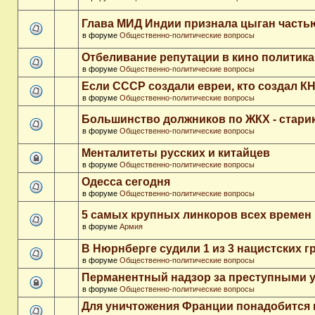
Глава МИД Индии признала цыган часть
в форуме
Общественно-политические вопросы
Отбеливание репутации в кино политика
в форуме
Общественно-политические вопросы
Если СССР создали евреи, кто создал К
в форуме
Общественно-политические вопросы
Большинство должников по ЖКХ - стари
в форуме
Общественно-политические вопросы
Менталитеты русских и китайцев
в форуме
Общественно-политические вопросы
Одесса сегодня
в форуме
Общественно-политические вопросы
5 самых крупных линкоров всех времен
в форуме
Армия
В Нюрнберге судили 1 из 3 нацистских 
в форуме
Общественно-политические вопросы
Перманентный надзор за преступными 
в форуме
Общественно-политические вопросы
Для уничтожения Франции понадобится 