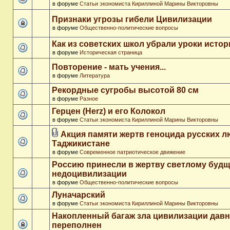
в форуме
Статьи экономиста Кириллиной Марины Викторовны
Признаки угрозы гибели Цивилизации
в форуме
Общественно-политические вопросы
Как из советских школ убрали уроки истор
в форуме
Историческая страница
Повторение - мать учения...
в форуме
Литература
Рекордные сугробы высотой 80 см
в форуме
Разное
Герцен (Herz) и его Колокол
в форуме
Статьи экономиста Кириллиной Марины Викторовны
Акция памяти жертв геноцида русских л
Таджикистане
в форуме
Современное патриотическое движение
Россию принесли в жертву светлому буд
недоцивилизации
в форуме
Общественно-политические вопросы
Луначарский
в форуме
Статьи экономиста Кириллиной Марины Викторовны
Накопленный багаж зла цивилизации дав
переполнен