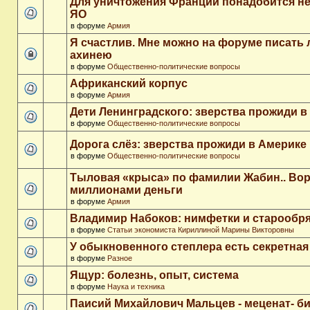
Для уничтожения Франции понадобится не
ЯО
в форуме
Армия
Я счастлив. Мне можно на форуме писать
ахинею
в форуме
Общественно-политические вопросы
Африканский корпус
в форуме
Армия
Дети Ленинградского: зверства прожиди в
в форуме
Общественно-политические вопросы
Дорога слёз: зверства прожиди в Америке
в форуме
Общественно-политические вопросы
Тыловая «крыса» по фамилии Жабин.. Во
миллионами деньги
в форуме
Армия
Владимир Набоков: нимфетки и старообр
в форуме
Статьи экономиста Кириллиной Марины Викторовны
У обыкновенного степлера есть секретна
в форуме
Разное
Ящур: болезнь, опыт, система
в форуме
Наука и техника
Паисий Михайлович Мальцев - меценат- 