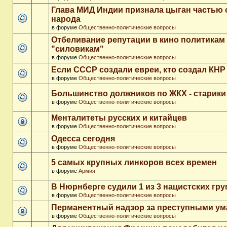
Глава МИД Индии признала цыган частью 
народа
в форуме
Общественно-политические вопросы
Отбеливание репутации в кино политикам
"силовикам"
в форуме
Общественно-политические вопросы
Если СССР создали евреи, кто создал КНР
в форуме
Общественно-политические вопросы
Большинство должников по ЖКХ - старики
в форуме
Общественно-политические вопросы
Менталитеты русских и китайцев
в форуме
Общественно-политические вопросы
Одесса сегодня
в форуме
Общественно-политические вопросы
5 самых крупных линкоров всех времен
в форуме
Армия
В Нюрнберге судили 1 из 3 нацистских гр
в форуме
Общественно-политические вопросы
Перманентный надзор за преступными у
в форуме
Общественно-политические вопросы