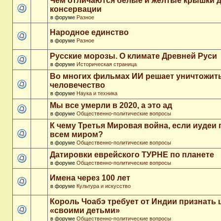
Чем отличаются белые и желтые крышки 
консервации
в форуме
Разное
Народное единство
в форуме
Разное
Русские морозы. О климате Древней Руси
в форуме
Историческая страница
Во многих фильмах ИИ решает уничтожит
человечество
в форуме
Наука и техника
Мы все умерли в 2020, а это ад
в форуме
Общественно-политические вопросы
К чему Третья Мировая война, если иудеи 
всем миром?
в форуме
Общественно-политические вопросы
Датировки еврейского ТУРНЕ по планете
в форуме
Общественно-политические вопросы
Имена через 100 лет
в форуме
Культура и искусство
Король Чоабэ требует от Индии признать 
«своими детьми»
в форуме
Общественно-политические вопросы