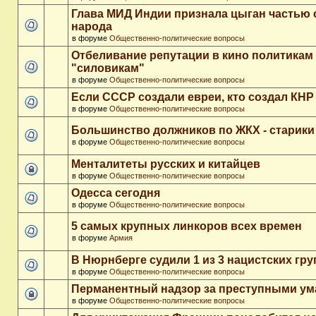
Глава МИД Индии признала цыган частью 
народа
в форуме
Общественно-политические вопросы
Отбеливание репутации в кино политикам
"силовикам"
в форуме
Общественно-политические вопросы
Если СССР создали евреи, кто создал КНР
в форуме
Общественно-политические вопросы
Большинство должников по ЖКХ - старики
в форуме
Общественно-политические вопросы
Менталитеты русских и китайцев
в форуме
Общественно-политические вопросы
Одесса сегодня
в форуме
Общественно-политические вопросы
5 самых крупных линкоров всех времен
в форуме
Армия
В Нюрнберге судили 1 из 3 нацистских гр
в форуме
Общественно-политические вопросы
Перманентный надзор за преступными у
в форуме
Общественно-политические вопросы