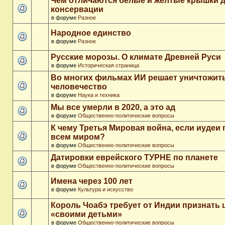
Чем отличаются белые и желтые крышки 
консервации
в форуме
Разное
Народное единство
в форуме
Разное
Русские морозы. О климате Древней Руси
в форуме
Историческая страница
Во многих фильмах ИИ решает уничтожит
человечество
в форуме
Наука и техника
Мы все умерли в 2020, а это ад
в форуме
Общественно-политические вопросы
К чему Третья Мировая война, если иудеи 
всем миром?
в форуме
Общественно-политические вопросы
Датировки еврейского ТУРНЕ по планете
в форуме
Общественно-политические вопросы
Имена через 100 лет
в форуме
Культура и искусство
Король Чоабэ требует от Индии признать 
«своими детьми»
в форуме
Общественно-политические вопросы