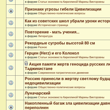
в форуме
Статьи экономиста Кириллиной Марины Викторовны
Признаки угрозы гибели Цивилизации
в форуме
Общественно-политические вопросы
Как из советских школ убрали уроки истор
в форуме
Историческая страница
Повторение - мать учения...
в форуме
Литература
Рекордные сугробы высотой 80 см
в форуме
Разное
Герцен (Herz) и его Колокол
в форуме
Статьи экономиста Кириллиной Марины Викторовны
Акция памяти жертв геноцида русских л
Таджикистане
в форуме
Современное патриотическое движение
Россию принесли в жертву светлому буд
недоцивилизации
в форуме
Общественно-политические вопросы
Луначарский
в форуме
Статьи экономиста Кириллиной Марины Викторовны
Накопленный багаж зла цивилизации дав
переполнен