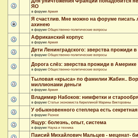
Для уничтожения Франции понадобится не
ЯО
в форуме
Армия
Я счастлив. Мне можно на форуме писать
ахинею
в форуме
Общественно-политические вопросы
Африканский корпус
в форуме
Армия
Дети Ленинградского: зверства прожиди в
в форуме
Общественно-политические вопросы
Дорога слёз: зверства прожиди в Америке
в форуме
Общественно-политические вопросы
Тыловая «крыса» по фамилии Жабин.. Во
миллионами деньги
в форуме
Армия
Владимир Набоков: нимфетки и старообр
в форуме
Статьи экономиста Кириллиной Марины Викторовны
У обыкновенного степлера есть секретна
в форуме
Разное
Ящур: болезнь, опыт, система
в форуме
Наука и техника
Паисий Михайлович Мальцев - меценат- 