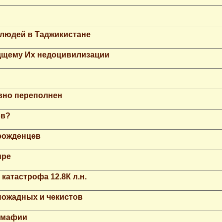
 людей в Таджикистане
дщему Их недоцивилизации
вно переполнен
ов?
рожденцев
ире
катастрофа 12.8К л.н.
ножадных и чекистов
й мафии