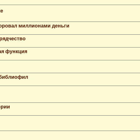
ке
Воровал миллионами деньги
рядчество
ая функция
 библиофил
ории