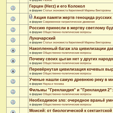
в форуме
Разное
Герцен (Herz) и его Колокол
в форуме
Статьи экономиста Кириллиной Марины Викторовны
Акция памяти жертв геноцида русских
в форуме
Современное патриотическое движение
Россию принесли в жертву светлому бу
в форуме
Общественно-политические вопросы
Луначарский
в форуме
Статьи экономиста Кириллиной Марины Викторовны
Накопленный багаж зла цивилизации да
в форуме
Общественно-политические вопросы
Почему своих цыган нет у других народ
в форуме
Общественно-политические вопросы
Перевёрнутая цивилизация кочевых вы
в форуме
Общественно-политические вопросы
Ученые нашли самую древнюю реку в м
в форуме
Наука и техника
Фильмы "Гренландия" и "Гренландия 2": 
в форуме
Общественно-политические вопросы
Необходимое зло: очередное враньё ум
в форуме
Общественно-политические вопросы
Моисей: от биологической к сектантско