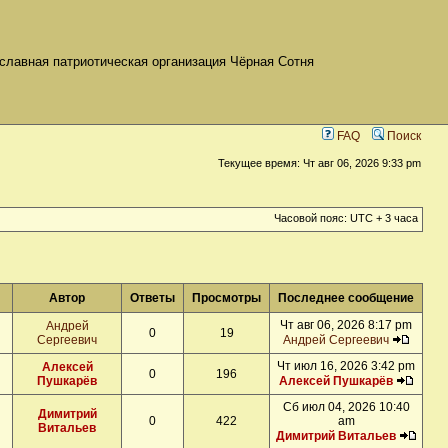
славная патриотическая организация Чёрная Сотня
FAQ
Поиск
Текущее время: Чт авг 06, 2026 9:33 pm
Часовой пояс: UTC + 3 часа
Автор
Ответы
Просмотры
Последнее сообщение
Чт авг 06, 2026 8:17 pm
Андрей
0
19
Сергеевич
Андрей Сергеевич
Чт июл 16, 2026 3:42 pm
Алексей
0
196
Пушкарёв
Алексей Пушкарёв
Сб июл 04, 2026 10:40
Димитрий
0
422
am
Витальев
Димитрий Витальев