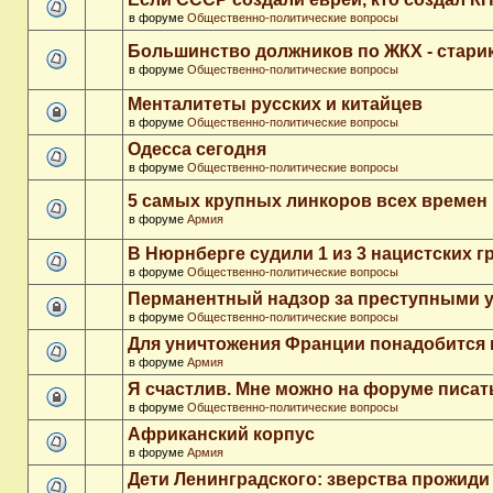
в форуме
Общественно-политические вопросы
Большинство должников по ЖКХ - стари
в форуме
Общественно-политические вопросы
Менталитеты русских и китайцев
в форуме
Общественно-политические вопросы
Одесса сегодня
в форуме
Общественно-политические вопросы
5 самых крупных линкоров всех времен
в форуме
Армия
В Нюрнберге судили 1 из 3 нацистских 
в форуме
Общественно-политические вопросы
Перманентный надзор за преступными 
в форуме
Общественно-политические вопросы
Для уничтожения Франции понадобится 
в форуме
Армия
Я счастлив. Мне можно на форуме писа
в форуме
Общественно-политические вопросы
Африканский корпус
в форуме
Армия
Дети Ленинградского: зверства прожиди