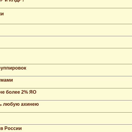
ки
группировок
умами
не более 2% ЯО
ть любую ахинею
 в России