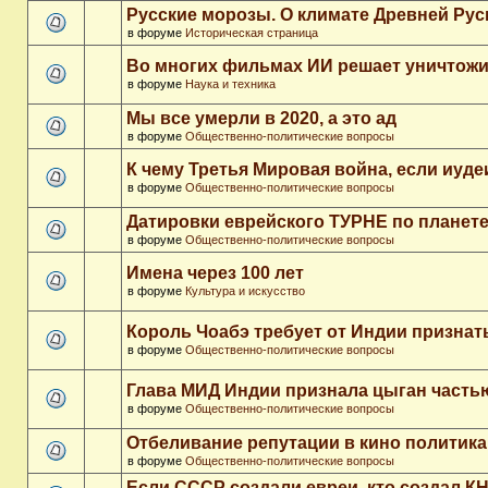
Русские морозы. О климате Древней Рус
в форуме
Историческая страница
Во многих фильмах ИИ решает уничтожи
в форуме
Наука и техника
Мы все умерли в 2020, а это ад
в форуме
Общественно-политические вопросы
К чему Третья Мировая война, если иуд
в форуме
Общественно-политические вопросы
Датировки еврейского ТУРНЕ по планет
в форуме
Общественно-политические вопросы
Имена через 100 лет
в форуме
Культура и искусство
Король Чоабэ требует от Индии признат
в форуме
Общественно-политические вопросы
Глава МИД Индии признала цыган часть
в форуме
Общественно-политические вопросы
Отбеливание репутации в кино политика
в форуме
Общественно-политические вопросы
Если СССР создали евреи, кто создал К