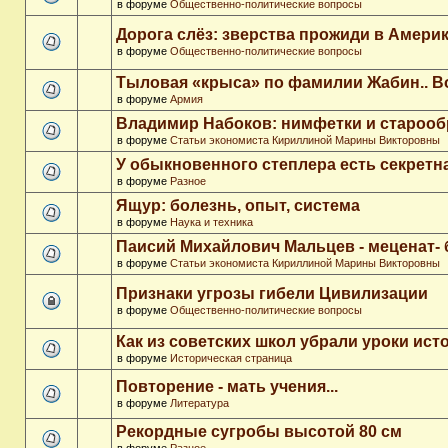
в форуме
Общественно-политические вопросы
Дорога слёз: зверства прожиди в Амери
в форуме
Общественно-политические вопросы
Тыловая «крыса» по фамилии Жабин.. 
в форуме
Армия
Владимир Набоков: нимфетки и старооб
в форуме
Статьи экономиста Кириллиной Марины Викторовны
У обыкновенного степлера есть секретн
в форуме
Разное
Ящур: болезнь, опыт, система
в форуме
Наука и техника
Паисий Михайлович Мальцев - меценат-
в форуме
Статьи экономиста Кириллиной Марины Викторовны
Признаки угрозы гибели Цивилизации
в форуме
Общественно-политические вопросы
Как из советских школ убрали уроки ист
в форуме
Историческая страница
Повторение - мать учения...
в форуме
Литература
Рекордные сугробы высотой 80 см