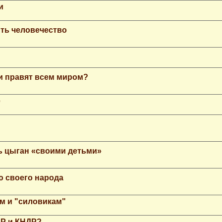
и
ть человечество
еи правят всем миром?
е
ь цыган «своими детьми»
ю своего народа
м и "силовикам"
НР и КНДР?