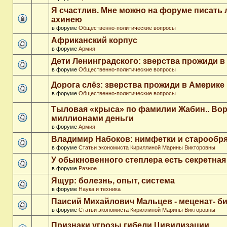
Я счастлив. Мне можно на форуме писать
ахинею
в форуме
Общественно-политические вопросы
Африканский корпус
в форуме
Армия
Дети Ленинградского: зверства прожиди в
в форуме
Общественно-политические вопросы
Дорога слёз: зверства прожиди в Америке
в форуме
Общественно-политические вопросы
Тыловая «крыса» по фамилии Жабин.. Во
миллионами деньги
в форуме
Армия
Владимир Набоков: нимфетки и старообр
в форуме
Статьи экономиста Кириллиной Марины Викторовны
У обыкновенного степлера есть секретна
в форуме
Разное
Ящур: болезнь, опыт, система
в форуме
Наука и техника
Паисий Михайлович Мальцев - меценат- 
в форуме
Статьи экономиста Кириллиной Марины Викторовны
Признаки угрозы гибели Цивилизации