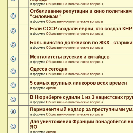
в форуме
Общественно-политические вопросы
Отбеливание репутации в кино политикам
"силовикам"
в форуме
Общественно-политические вопросы
Если СССР создали евреи, кто создал КНР
в форуме
Общественно-политические вопросы
Большинство должников по ЖКХ - старики
в форуме
Общественно-политические вопросы
Менталитеты русских и китайцев
в форуме
Общественно-политические вопросы
Одесса сегодня
в форуме
Общественно-политические вопросы
5 самых крупных линкоров всех времен
в форуме
Армия
В Нюрнберге судили 1 из 3 нацистских гр
в форуме
Общественно-политические вопросы
Перманентный надзор за преступными у
в форуме
Общественно-политические вопросы
Для уничтожения Франции понадобится не
ЯО
в форуме
Армия