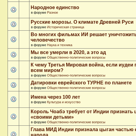
Народное единство
в форуме
Разное
Русские морозы. О климате Древней Руси
в форуме
Историческая страница
Во многих фильмах ИИ решает уничтожит
человечество
в форуме
Наука и техника
Мы все умерли в 2020, а это ад
в форуме
Общественно-политические вопросы
К чему Третья Мировая война, если иудеи 
всем миром?
в форуме
Общественно-политические вопросы
Датировки еврейского ТУРНЕ по планете
в форуме
Общественно-политические вопросы
Имена через 100 лет
в форуме
Культура и искусство
Король Чоабэ требует от Индии признать 
«своими детьми»
в форуме
Общественно-политические вопросы
Глава МИД Индии признала цыган частью 
народа