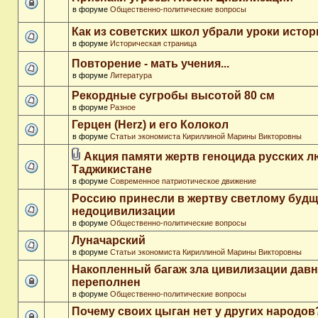
в форуме
Общественно-политические вопросы
Как из советских школ убрали уроки истор
в форуме
Историческая страница
Повторение - мать учения...
в форуме
Литература
Рекордные сугробы высотой 80 см
в форуме
Разное
Герцен (Herz) и его Колокол
в форуме
Статьи экономиста Кириллиной Марины Викторовны
Акция памяти жертв геноцида русских л
Таджикистане
в форуме
Современное патриотическое движение
Россию принесли в жертву светлому буд
недоцивилизации
в форуме
Общественно-политические вопросы
Луначарский
в форуме
Статьи экономиста Кириллиной Марины Викторовны
Накопленный багаж зла цивилизации дав
переполнен
в форуме
Общественно-политические вопросы
Почему своих цыган нет у других народов