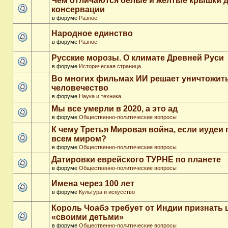
Чем отличаются белые и желтые крышки 
консервации
в форуме
Разное
Народное единство
в форуме
Разное
Русские морозы. О климате Древней Руси
в форуме
Историческая страница
Во многих фильмах ИИ решает уничтожит
человечество
в форуме
Наука и техника
Мы все умерли в 2020, а это ад
в форуме
Общественно-политические вопросы
К чему Третья Мировая война, если иудеи 
всем миром?
в форуме
Общественно-политические вопросы
Датировки еврейского ТУРНЕ по планете
в форуме
Общественно-политические вопросы
Имена через 100 лет
в форуме
Культура и искусство
Король Чоабэ требует от Индии признать 
«своими детьми»
в форуме
Общественно-политические вопросы