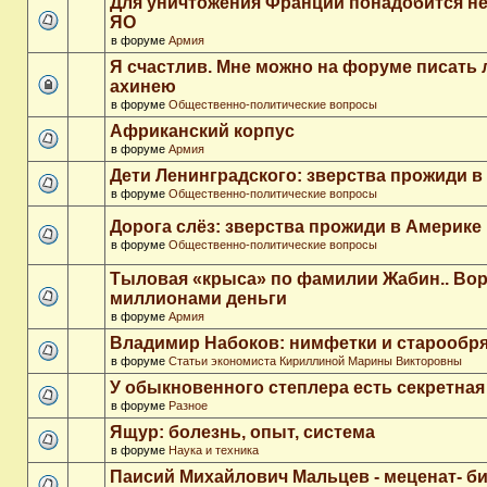
Для уничтожения Франции понадобится не
ЯО
в форуме
Армия
Я счастлив. Мне можно на форуме писать
ахинею
в форуме
Общественно-политические вопросы
Африканский корпус
в форуме
Армия
Дети Ленинградского: зверства прожиди в
в форуме
Общественно-политические вопросы
Дорога слёз: зверства прожиди в Америке
в форуме
Общественно-политические вопросы
Тыловая «крыса» по фамилии Жабин.. Во
миллионами деньги
в форуме
Армия
Владимир Набоков: нимфетки и старообр
в форуме
Статьи экономиста Кириллиной Марины Викторовны
У обыкновенного степлера есть секретна
в форуме
Разное
Ящур: болезнь, опыт, система
в форуме
Наука и техника
Паисий Михайлович Мальцев - меценат- 