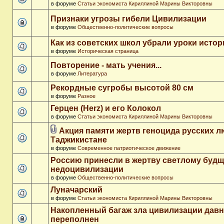
в форуме
Статьи экономиста Кириллиной Марины Викторовны
Признаки угрозы гибели Цивилизации
в форуме
Общественно-политические вопросы
Как из советских школ убрали уроки истор
в форуме
Историческая страница
Повторение - мать учения...
в форуме
Литература
Рекордные сугробы высотой 80 см
в форуме
Разное
Герцен (Herz) и его Колокол
в форуме
Статьи экономиста Кириллиной Марины Викторовны
Акция памяти жертв геноцида русских л
Таджикистане
в форуме
Современное патриотическое движение
Россию принесли в жертву светлому буд
недоцивилизации
в форуме
Общественно-политические вопросы
Луначарский
в форуме
Статьи экономиста Кириллиной Марины Викторовны
Накопленный багаж зла цивилизации дав
переполнен