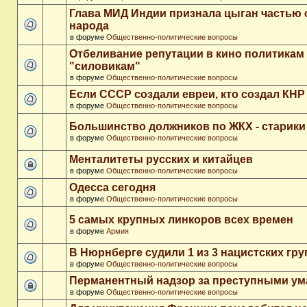
Глава МИД Индии признала цыган частью 
народа
в форуме
Общественно-политические вопросы
Отбеливание репутации в кино политикам
"силовикам"
в форуме
Общественно-политические вопросы
Если СССР создали евреи, кто создал КНР
в форуме
Общественно-политические вопросы
Большинство должников по ЖКХ - старики
в форуме
Общественно-политические вопросы
Менталитеты русских и китайцев
в форуме
Общественно-политические вопросы
Одесса сегодня
в форуме
Общественно-политические вопросы
5 самых крупных линкоров всех времен
в форуме
Армия
В Нюрнберге судили 1 из 3 нацистских гр
в форуме
Общественно-политические вопросы
Перманентный надзор за преступными у
в форуме
Общественно-политические вопросы