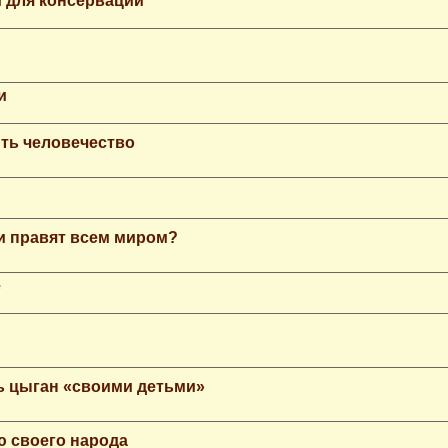
 для консервации
и
ть человечество
еи правят всем миром?
е
ь цыган «своими детьми»
ю своего народа