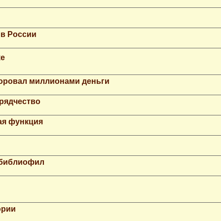
 в России
ке
Воровал миллионами деньги
рядчество
ая функция
 библиофил
ории