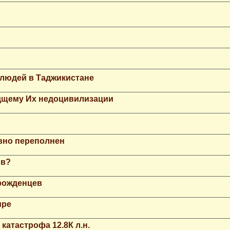
 людей в Таджикистане
дщему Их недоцивилизации
вно переполнен
ов?
рожденцев
ире
катастрофа 12.8К л.н.