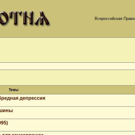
Всероссийская Право
Темы
бредная депрессия
ашины
995)