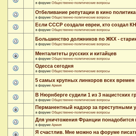
в форуме
Общественно-политические вопросы
Отбеливание репутации в кино политика
в форуме
Общественно-политические вопросы
Если СССР создали евреи, кто создал К
в форуме
Общественно-политические вопросы
Большинство должников по ЖКХ - стари
в форуме
Общественно-политические вопросы
Менталитеты русских и китайцев
в форуме
Общественно-политические вопросы
Одесса сегодня
в форуме
Общественно-политические вопросы
5 самых крупных линкоров всех времен
в форуме
Армия
В Нюрнберге судили 1 из 3 нацистских 
в форуме
Общественно-политические вопросы
Перманентный надзор за преступными 
в форуме
Общественно-политические вопросы
Для уничтожения Франции понадобится 
в форуме
Армия
Я счастлив. Мне можно на форуме писа