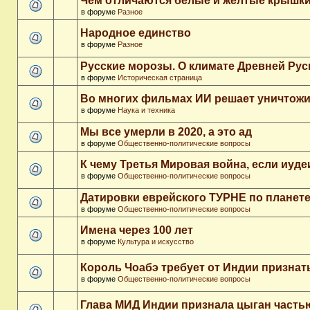
Чем отличаются белые и желтые крышки
в форуме
Разное
Народное единство
в форуме
Разное
Русские морозы. О климате Древней Рус
в форуме
Историческая страница
Во многих фильмах ИИ решает уничтожи
в форуме
Наука и техника
Мы все умерли в 2020, а это ад
в форуме
Общественно-политические вопросы
К чему Третья Мировая война, если иуд
в форуме
Общественно-политические вопросы
Датировки еврейского ТУРНЕ по планет
в форуме
Общественно-политические вопросы
Имена через 100 лет
в форуме
Культура и искусство
Король Чоабэ требует от Индии признат
в форуме
Общественно-политические вопросы
Глава МИД Индии признала цыган часть