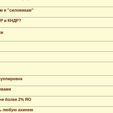
м и "силовикам"
НР и КНДР?
ки
группировок
умами
не более 2% ЯО
ть любую ахинею