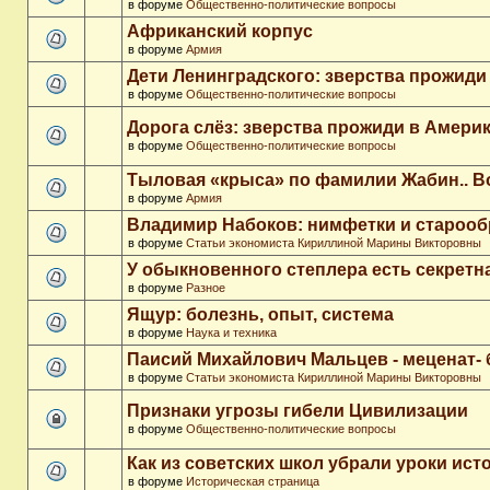
в форуме
Общественно-политические вопросы
Африканский корпус
в форуме
Армия
Дети Ленинградского: зверства прожиди
в форуме
Общественно-политические вопросы
Дорога слёз: зверства прожиди в Амери
в форуме
Общественно-политические вопросы
Тыловая «крыса» по фамилии Жабин.. 
в форуме
Армия
Владимир Набоков: нимфетки и старооб
в форуме
Статьи экономиста Кириллиной Марины Викторовны
У обыкновенного степлера есть секретн
в форуме
Разное
Ящур: болезнь, опыт, система
в форуме
Наука и техника
Паисий Михайлович Мальцев - меценат-
в форуме
Статьи экономиста Кириллиной Марины Викторовны
Признаки угрозы гибели Цивилизации
в форуме
Общественно-политические вопросы
Как из советских школ убрали уроки ист
в форуме
Историческая страница