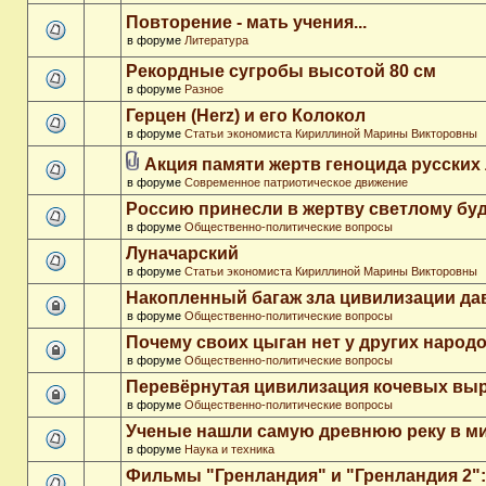
Повторение - мать учения...
в форуме
Литература
Рекордные сугробы высотой 80 см
в форуме
Разное
Герцен (Herz) и его Колокол
в форуме
Статьи экономиста Кириллиной Марины Викторовны
Акция памяти жертв геноцида русских
в форуме
Современное патриотическое движение
Россию принесли в жертву светлому бу
в форуме
Общественно-политические вопросы
Луначарский
в форуме
Статьи экономиста Кириллиной Марины Викторовны
Накопленный багаж зла цивилизации да
в форуме
Общественно-политические вопросы
Почему своих цыган нет у других народ
в форуме
Общественно-политические вопросы
Перевёрнутая цивилизация кочевых вы
в форуме
Общественно-политические вопросы
Ученые нашли самую древнюю реку в м
в форуме
Наука и техника
Фильмы "Гренландия" и "Гренландия 2": 