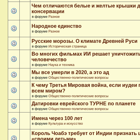
Чем отличаются белые и желтые крышки 
консервации
в форуме
Разное
Народное единство
в форуме
Разное
Русские морозы. О климате Древней Руси
в форуме
Историческая страница
Во многих фильмах ИИ решает уничтожит
человечество
в форуме
Наука и техника
Мы все умерли в 2020, а это ад
в форуме
Общественно-политические вопросы
К чему Третья Мировая война, если иудеи 
всем миром?
в форуме
Общественно-политические вопросы
Датировки еврейского ТУРНЕ по планете
в форуме
Общественно-политические вопросы
Имена через 100 лет
в форуме
Культура и искусство
Король Чоабэ требует от Индии признать 
«своими детьми»