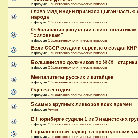
в форуме
Общественно-политические вопросы
Глава МИД Индии признала цыган частью 
народа
в форуме
Общественно-политические вопросы
Отбеливание репутации в кино политикам
"силовикам"
в форуме
Общественно-политические вопросы
Если СССР создали евреи, кто создал КНР
в форуме
Общественно-политические вопросы
Большинство должников по ЖКХ - старики
в форуме
Общественно-политические вопросы
Менталитеты русских и китайцев
в форуме
Общественно-политические вопросы
Одесса сегодня
в форуме
Общественно-политические вопросы
5 самых крупных линкоров всех времен
в форуме
Армия
В Нюрнберге судили 1 из 3 нацистских гр
в форуме
Общественно-политические вопросы
Перманентный надзор за преступными у
в форуме
Общественно-политические вопросы