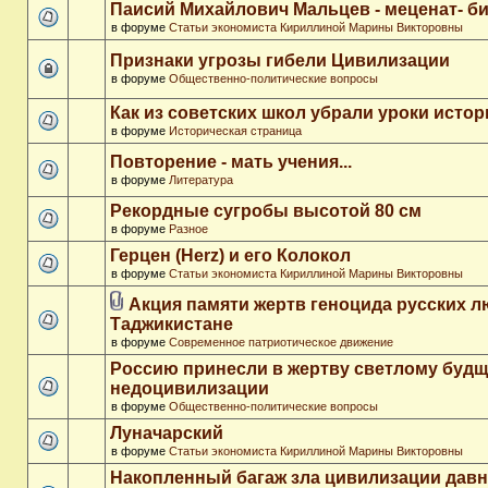
Паисий Михайлович Мальцев - меценат- 
в форуме
Статьи экономиста Кириллиной Марины Викторовны
Признаки угрозы гибели Цивилизации
в форуме
Общественно-политические вопросы
Как из советских школ убрали уроки истор
в форуме
Историческая страница
Повторение - мать учения...
в форуме
Литература
Рекордные сугробы высотой 80 см
в форуме
Разное
Герцен (Herz) и его Колокол
в форуме
Статьи экономиста Кириллиной Марины Викторовны
Акция памяти жертв геноцида русских л
Таджикистане
в форуме
Современное патриотическое движение
Россию принесли в жертву светлому буд
недоцивилизации
в форуме
Общественно-политические вопросы
Луначарский
в форуме
Статьи экономиста Кириллиной Марины Викторовны
Накопленный багаж зла цивилизации дав