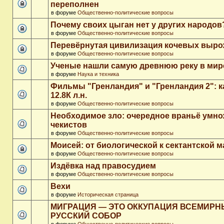
переполнен
в форуме
Общественно-политические вопросы
Почему своих цыган нет у других народов
в форуме
Общественно-политические вопросы
Перевёрнутая цивилизация кочевых выр
в форуме
Общественно-политические вопросы
Ученые нашли самую древнюю реку в мир
в форуме
Наука и техника
Фильмы "Гренландия" и "Гренландия 2": 
12.8К л.н.
в форуме
Общественно-политические вопросы
Необходимое зло: очередное враньё умн
чекистов
в форуме
Общественно-политические вопросы
Моисей: от биологической к сектантской 
в форуме
Общественно-политические вопросы
Издёвка над правосудием
в форуме
Общественно-политические вопросы
Вехи
в форуме
Историческая страница
МИГРАЦИЯ — ЭТО ОККУПАЦИЯ ВСЕМИР
РУССКИЙ СОБОР