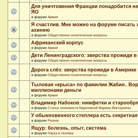
Для уничтожения Франции понадобится не
ЯО
в форуме
Армия
Я счастлив. Мне можно на форуме писать
ахинею
в форуме
Общественно-политические вопросы
Африканский корпус
в форуме
Армия
Дети Ленинградского: зверства прожиди в
в форуме
Общественно-политические вопросы
Дорога слёз: зверства прожиди в Америке
в форуме
Общественно-политические вопросы
Тыловая «крыса» по фамилии Жабин.. Во
миллионами деньги
в форуме
Армия
Владимир Набоков: нимфетки и старообр
в форуме
Статьи экономиста Кириллиной Марины Викторовны
У обыкновенного степлера есть секретна
в форуме
Разное
Ящур: болезнь, опыт, система
в форуме
Наука и техника