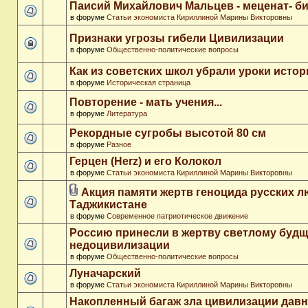
Паисий Михайлович Мальцев - меценат- 
в форуме
Статьи экономиста Кириллиной Марины Викторовны
Признаки угрозы гибели Цивилизации
в форуме
Общественно-политические вопросы
Как из советских школ убрали уроки истор
в форуме
Историческая страница
Повторение - мать учения...
в форуме
Литература
Рекордные сугробы высотой 80 см
в форуме
Разное
Герцен (Herz) и его Колокол
в форуме
Статьи экономиста Кириллиной Марины Викторовны
Акция памяти жертв геноцида русских л
Таджикистане
в форуме
Современное патриотическое движение
Россию принесли в жертву светлому буд
недоцивилизации
в форуме
Общественно-политические вопросы
Луначарский
в форуме
Статьи экономиста Кириллиной Марины Викторовны
Накопленный багаж зла цивилизации дав