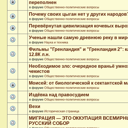
переполнен
в форуме
Общественно-политические вопросы
Почему своих цыган нет у других народов
в форуме
Общественно-политические вопросы
Перевёрнутая цивилизация кочевых выр
в форуме
Общественно-политические вопросы
Ученые нашли самую древнюю реку в мир
в форуме
Наука и техника
Фильмы "Гренландия" и "Гренландия 2": 
12.8К л.н.
в форуме
Общественно-политические вопросы
Необходимое зло: очередное враньё умн
чекистов
в форуме
Общественно-политические вопросы
Моисей: от биологической к сектантской 
в форуме
Общественно-политические вопросы
Издёвка над правосудием
в форуме
Общественно-политические вопросы
Вехи
в форуме
Историческая страница
МИГРАЦИЯ — ЭТО ОККУПАЦИЯ ВСЕМИР
РУССКИЙ СОБОР