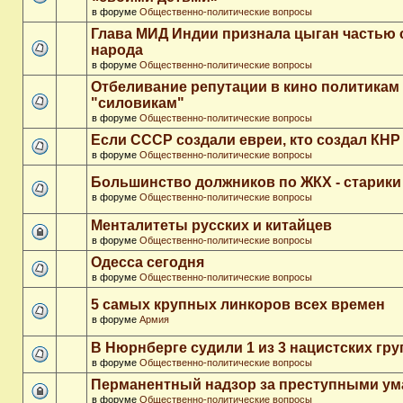
в форуме
Общественно-политические вопросы
Глава МИД Индии признала цыган частью 
народа
в форуме
Общественно-политические вопросы
Отбеливание репутации в кино политикам
"силовикам"
в форуме
Общественно-политические вопросы
Если СССР создали евреи, кто создал КНР
в форуме
Общественно-политические вопросы
Большинство должников по ЖКХ - старики
в форуме
Общественно-политические вопросы
Менталитеты русских и китайцев
в форуме
Общественно-политические вопросы
Одесса сегодня
в форуме
Общественно-политические вопросы
5 самых крупных линкоров всех времен
в форуме
Армия
В Нюрнберге судили 1 из 3 нацистских гр
в форуме
Общественно-политические вопросы
Перманентный надзор за преступными у
в форуме
Общественно-политические вопросы