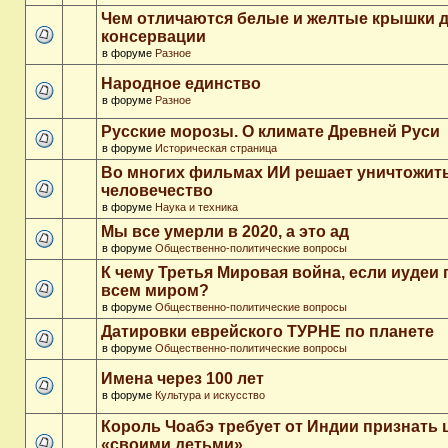
Чем отличаются белые и желтые крышки 
консервации
в форуме
Разное
Народное единство
в форуме
Разное
Русские морозы. О климате Древней Руси
в форуме
Историческая страница
Во многих фильмах ИИ решает уничтожит
человечество
в форуме
Наука и техника
Мы все умерли в 2020, а это ад
в форуме
Общественно-политические вопросы
К чему Третья Мировая война, если иудеи 
всем миром?
в форуме
Общественно-политические вопросы
Датировки еврейского ТУРНЕ по планете
в форуме
Общественно-политические вопросы
Имена через 100 лет
в форуме
Культура и искусство
Король Чоабэ требует от Индии признать 
«своими детьми»