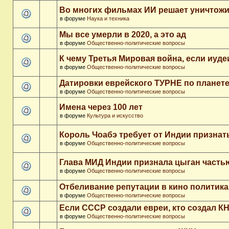
Во многих фильмах ИИ решает уничтожи
в форуме
Наука и техника
Мы все умерли в 2020, а это ад
в форуме
Общественно-политические вопросы
К чему Третья Мировая война, если иуд
в форуме
Общественно-политические вопросы
Датировки еврейского ТУРНЕ по планет
в форуме
Общественно-политические вопросы
Имена через 100 лет
в форуме
Культура и искусство
Король Чоабэ требует от Индии признат
в форуме
Общественно-политические вопросы
Глава МИД Индии признала цыган часть
в форуме
Общественно-политические вопросы
Отбеливание репутации в кино политика
в форуме
Общественно-политические вопросы
Если СССР создали евреи, кто создал К
в форуме
Общественно-политические вопросы