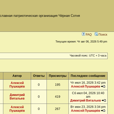
славная патриотическая организация Чёрная Сотня
FAQ
Поиск
Текущее время: Чт авг 06, 2026 5:49 pm
Часовой пояс: UTC + 3 часа
Автор
Ответы
Просмотры
Последнее сообщение
Чт июл 16, 2026 3:42 pm
Алексей
0
195
Пушкарёв
Алексей Пушкарёв
Сб июл 04, 2026 10:40
Димитрий
0
419
am
Витальев
Димитрий Витальев
Вт июн 23, 2026 3:34 pm
Алексей
0
267
Пушкарёв
Алексей Пушкарёв