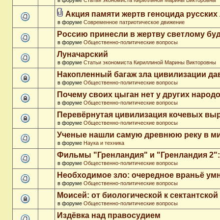
в форуме
Статьи экономиста Кириллиной Марины Викторовны
Акция памяти жертв геноцида русских
в форуме
Современное патриотическое движение
Россию принесли в жертву светлому бу
в форуме
Общественно-политические вопросы
Луначарский
в форуме
Статьи экономиста Кириллиной Марины Викторовны
Накопленный багаж зла цивилизации да
в форуме
Общественно-политические вопросы
Почему своих цыган нет у других народ
в форуме
Общественно-политические вопросы
Перевёрнутая цивилизация кочевых вы
в форуме
Общественно-политические вопросы
Ученые нашли самую древнюю реку в м
в форуме
Наука и техника
Фильмы "Гренландия" и "Гренландия 2": 
в форуме
Общественно-политические вопросы
Необходимое зло: очередное враньё ум
в форуме
Общественно-политические вопросы
Моисей: от биологической к сектантско
в форуме
Общественно-политические вопросы
Издёвка над правосудием