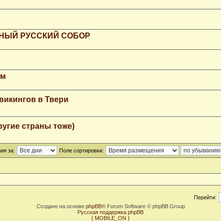
РНЫЙ РУССКИЙ СОБОР
мм
викингов в Твери
ругие страны тоже)
ия за:
Поле сортировки:
Перейти:
Создано на основе
phpBB
® Forum Software © phpBB Group
Русская поддержка phpBB
{ MOBILE_ON }