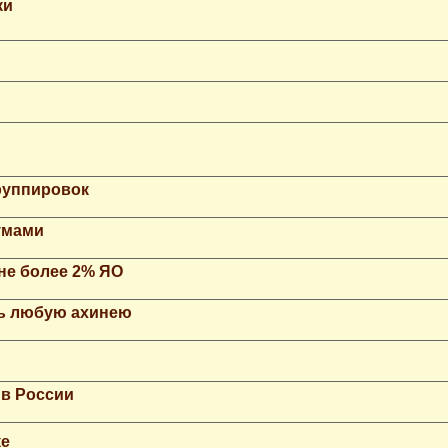
ки
группировок
умами
не более 2% ЯО
ть любую ахинею
 в России
ке