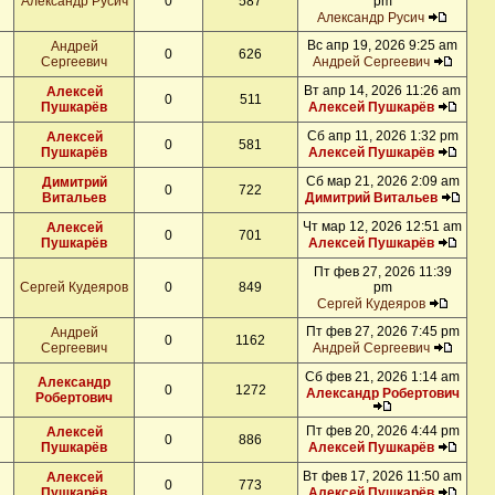
Александр Русич
0
587
pm
Александр Русич
Вс апр 19, 2026 9:25 am
Андрей
0
626
Сергеевич
Андрей Сергеевич
Вт апр 14, 2026 11:26 am
Алексей
0
511
Пушкарёв
Алексей Пушкарёв
Сб апр 11, 2026 1:32 pm
Алексей
0
581
Пушкарёв
Алексей Пушкарёв
Сб мар 21, 2026 2:09 am
Димитрий
0
722
Витальев
Димитрий Витальев
Чт мар 12, 2026 12:51 am
Алексей
0
701
Пушкарёв
Алексей Пушкарёв
Пт фев 27, 2026 11:39
Сергей Кудеяров
0
849
pm
Сергей Кудеяров
Пт фев 27, 2026 7:45 pm
Андрей
0
1162
Сергеевич
Андрей Сергеевич
Сб фев 21, 2026 1:14 am
Александр
0
1272
Александр Робертович
Робертович
Пт фев 20, 2026 4:44 pm
Алексей
0
886
Пушкарёв
Алексей Пушкарёв
Вт фев 17, 2026 11:50 am
Алексей
0
773
Пушкарёв
Алексей Пушкарёв