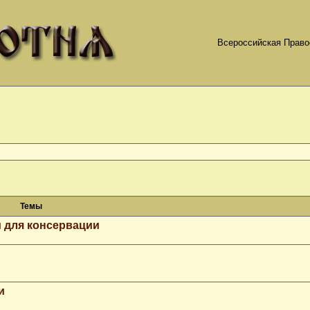
Всероссийская Право
Темы
 для консервации
и