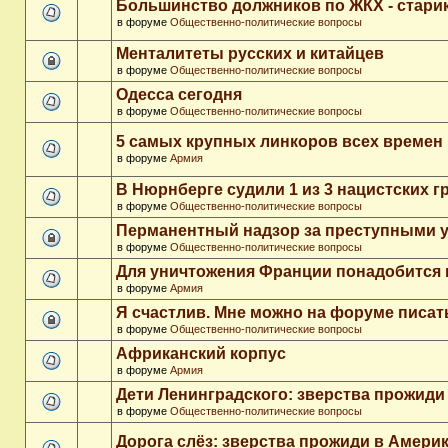
Большинство должников по ЖКХ - стари
в форуме
Общественно-политические вопросы
Менталитеты русских и китайцев
в форуме
Общественно-политические вопросы
Одесса сегодня
в форуме
Общественно-политические вопросы
5 самых крупных линкоров всех времен
в форуме
Армия
В Нюрнберге судили 1 из 3 нацистских 
в форуме
Общественно-политические вопросы
Перманентный надзор за преступными 
в форуме
Общественно-политические вопросы
Для уничтожения Франции понадобится 
в форуме
Армия
Я счастлив. Мне можно на форуме писа
в форуме
Общественно-политические вопросы
Африканский корпус
в форуме
Армия
Дети Ленинградского: зверства прожиди
в форуме
Общественно-политические вопросы
Дорога слёз: зверства прожиди в Амери