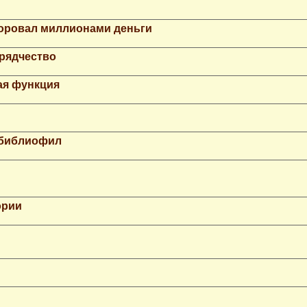
Воровал миллионами деньги
рядчество
ая функция
 библиофил
ории