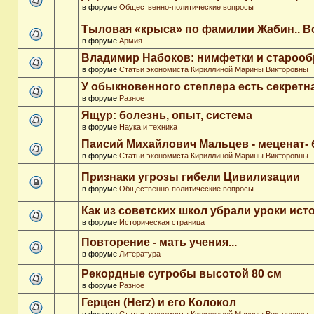
в форуме
Общественно-политические вопросы
Тыловая «крыса» по фамилии Жабин.. 
в форуме
Армия
Владимир Набоков: нимфетки и старооб
в форуме
Статьи экономиста Кириллиной Марины Викторовны
У обыкновенного степлера есть секретн
в форуме
Разное
Ящур: болезнь, опыт, система
в форуме
Наука и техника
Паисий Михайлович Мальцев - меценат-
в форуме
Статьи экономиста Кириллиной Марины Викторовны
Признаки угрозы гибели Цивилизации
в форуме
Общественно-политические вопросы
Как из советских школ убрали уроки ист
в форуме
Историческая страница
Повторение - мать учения...
в форуме
Литература
Рекордные сугробы высотой 80 см
в форуме
Разное
Герцен (Herz) и его Колокол