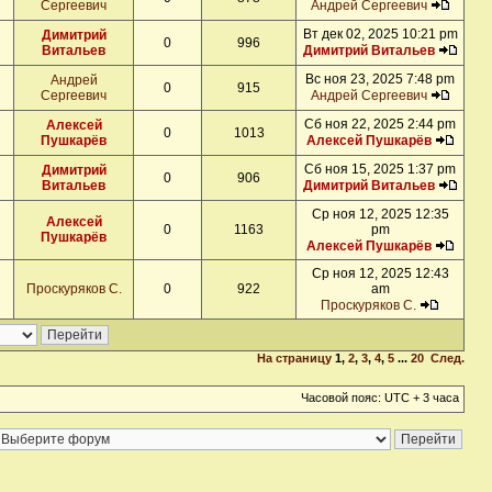
Сергеевич
Андрей Сергеевич
Вт дек 02, 2025 10:21 pm
Димитрий
0
996
Витальев
Димитрий Витальев
Вс ноя 23, 2025 7:48 pm
Андрей
0
915
Сергеевич
Андрей Сергеевич
Сб ноя 22, 2025 2:44 pm
Алексей
0
1013
Пушкарёв
Алексей Пушкарёв
Сб ноя 15, 2025 1:37 pm
Димитрий
0
906
Витальев
Димитрий Витальев
Ср ноя 12, 2025 12:35
Алексей
0
1163
pm
Пушкарёв
Алексей Пушкарёв
Ср ноя 12, 2025 12:43
Проскуряков С.
0
922
am
Проскуряков С.
На страницу
1
,
2
,
3
,
4
,
5
...
20
След.
Часовой пояс: UTC + 3 часа