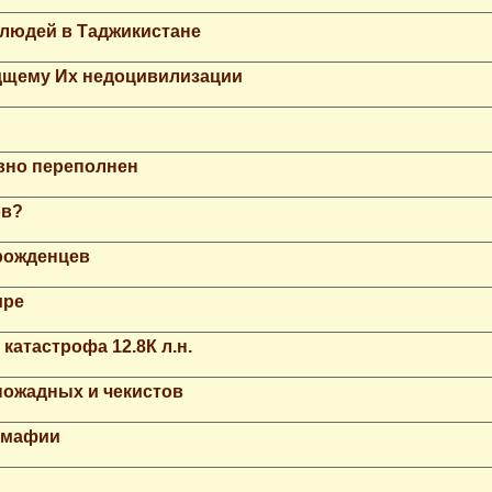
 людей в Таджикистане
дщему Их недоцивилизации
вно переполнен
ов?
рожденцев
ире
катастрофа 12.8К л.н.
ножадных и чекистов
й мафии