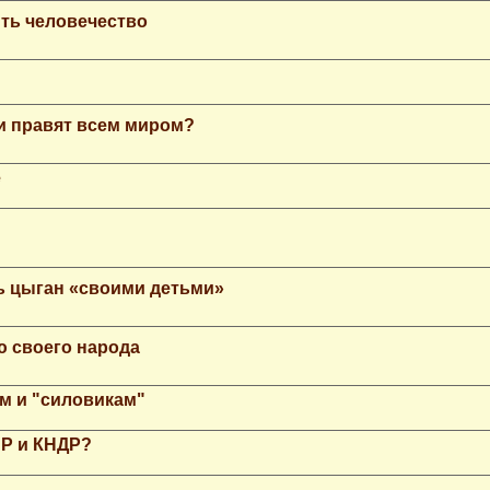
ть человечество
еи правят всем миром?
е
ь цыган «своими детьми»
ю своего народа
м и "силовикам"
НР и КНДР?