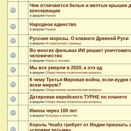
Чем отличаются белые и желтые крышки 
консервации
в форуме
Разное
Народное единство
в форуме
Разное
Русские морозы. О климате Древней Руси
в форуме
Историческая страница
Во многих фильмах ИИ решает уничтожит
человечество
в форуме
Наука и техника
Мы все умерли в 2020, а это ад
в форуме
Общественно-политические вопросы
К чему Третья Мировая война, если иудеи 
всем миром?
в форуме
Общественно-политические вопросы
Датировки еврейского ТУРНЕ по планете
в форуме
Общественно-политические вопросы
Имена через 100 лет
в форуме
Культура и искусство
Король Чоабэ требует от Индии признать 
«своими детьми»