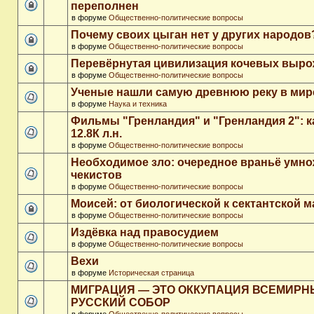
переполнен
в форуме
Общественно-политические вопросы
Почему своих цыган нет у других народов
в форуме
Общественно-политические вопросы
Перевёрнутая цивилизация кочевых выр
в форуме
Общественно-политические вопросы
Ученые нашли самую древнюю реку в мир
в форуме
Наука и техника
Фильмы "Гренландия" и "Гренландия 2": 
12.8К л.н.
в форуме
Общественно-политические вопросы
Необходимое зло: очередное враньё умн
чекистов
в форуме
Общественно-политические вопросы
Моисей: от биологической к сектантской 
в форуме
Общественно-политические вопросы
Издёвка над правосудием
в форуме
Общественно-политические вопросы
Вехи
в форуме
Историческая страница
МИГРАЦИЯ — ЭТО ОККУПАЦИЯ ВСЕМИР
РУССКИЙ СОБОР