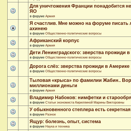
Для уничтожения Франции понадобится не
ЯО
в форуме
Армия
Я счастлив. Мне можно на форуме писать
ахинею
в форуме
Общественно-политические вопросы
Африканский корпус
в форуме
Армия
Дети Ленинградского: зверства прожиди в
в форуме
Общественно-политические вопросы
Дорога слёз: зверства прожиди в Америке
в форуме
Общественно-политические вопросы
Тыловая «крыса» по фамилии Жабин.. Во
миллионами деньги
в форуме
Армия
Владимир Набоков: нимфетки и старообр
в форуме
Статьи экономиста Кириллиной Марины Викторовны
У обыкновенного степлера есть секретна
в форуме
Разное
Ящур: болезнь, опыт, система
в форуме
Наука и техника