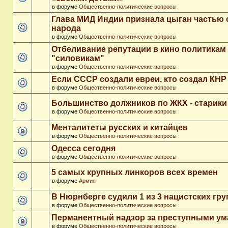
в форуме
Общественно-политические вопросы
Глава МИД Индии признала цыган частью 
народа
в форуме
Общественно-политические вопросы
Отбеливание репутации в кино политикам
"силовикам"
в форуме
Общественно-политические вопросы
Если СССР создали евреи, кто создал КНР
в форуме
Общественно-политические вопросы
Большинство должников по ЖКХ - старики
в форуме
Общественно-политические вопросы
Менталитеты русских и китайцев
в форуме
Общественно-политические вопросы
Одесса сегодня
в форуме
Общественно-политические вопросы
5 самых крупных линкоров всех времен
в форуме
Армия
В Нюрнберге судили 1 из 3 нацистских гр
в форуме
Общественно-политические вопросы
Перманентный надзор за преступными у
в форуме
Общественно-политические вопросы