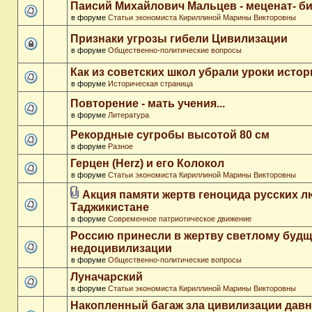
Паисий Михайлович Мальцев - меценат- 
в форуме
Статьи экономиста Кириллиной Марины Викторовны
Признаки угрозы гибели Цивилизации
в форуме
Общественно-политические вопросы
Как из советских школ убрали уроки истор
в форуме
Историческая страница
Повторение - мать учения...
в форуме
Литература
Рекордные сугробы высотой 80 см
в форуме
Разное
Герцен (Herz) и его Колокол
в форуме
Статьи экономиста Кириллиной Марины Викторовны
Акция памяти жертв геноцида русских л
Таджикистане
в форуме
Современное патриотическое движение
Россию принесли в жертву светлому буд
недоцивилизации
в форуме
Общественно-политические вопросы
Луначарский
в форуме
Статьи экономиста Кириллиной Марины Викторовны
Накопленный багаж зла цивилизации дав