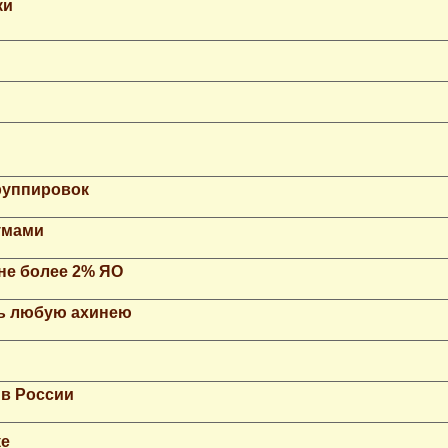
ки
группировок
умами
не более 2% ЯО
ть любую ахинею
 в России
ке