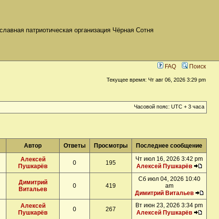
славная патриотическая организация Чёрная Сотня
FAQ
Поиск
Текущее время: Чт авг 06, 2026 3:29 pm
Часовой пояс: UTC + 3 часа
Автор
Ответы
Просмотры
Последнее сообщение
Чт июл 16, 2026 3:42 pm
Алексей
0
195
Пушкарёв
Алексей Пушкарёв
Сб июл 04, 2026 10:40
Димитрий
0
419
am
Витальев
Димитрий Витальев
Вт июн 23, 2026 3:34 pm
Алексей
0
267
Пушкарёв
Алексей Пушкарёв