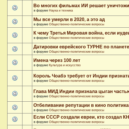
Во многих фильмах ИИ решает уничтожи
в форуме
Наука и техника
Мы все умерли в 2020, а это ад
в форуме
Общественно-политические вопросы
К чему Третья Мировая война, если иуд
в форуме
Общественно-политические вопросы
Датировки еврейского ТУРНЕ по планет
в форуме
Общественно-политические вопросы
Имена через 100 лет
в форуме
Культура и искусство
Король Чоабэ требует от Индии признат
в форуме
Общественно-политические вопросы
Глава МИД Индии признала цыган часть
в форуме
Общественно-политические вопросы
Отбеливание репутации в кино политика
в форуме
Общественно-политические вопросы
Если СССР создали евреи, кто создал К
в форуме
Общественно-политические вопросы