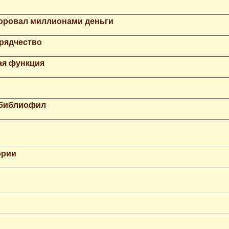
Воровал миллионами деньги
рядчество
ая функция
 библиофил
ории