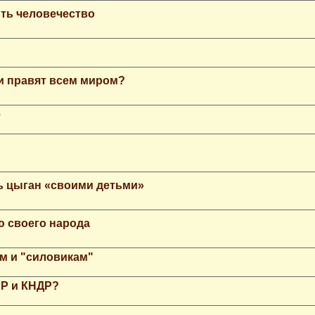
ть человечество
еи правят всем миром?
е
ь цыган «своими детьми»
ю своего народа
м и "силовикам"
НР и КНДР?