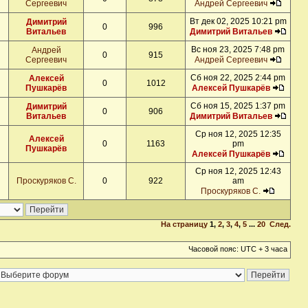
Сергеевич
Андрей Сергеевич
Вт дек 02, 2025 10:21 pm
Димитрий
0
996
Витальев
Димитрий Витальев
Вс ноя 23, 2025 7:48 pm
Андрей
0
915
Сергеевич
Андрей Сергеевич
Сб ноя 22, 2025 2:44 pm
Алексей
0
1012
Пушкарёв
Алексей Пушкарёв
Сб ноя 15, 2025 1:37 pm
Димитрий
0
906
Витальев
Димитрий Витальев
Ср ноя 12, 2025 12:35
Алексей
0
1163
pm
Пушкарёв
Алексей Пушкарёв
Ср ноя 12, 2025 12:43
Проскуряков С.
0
922
am
Проскуряков С.
На страницу
1
,
2
,
3
,
4
,
5
...
20
След.
Часовой пояс: UTC + 3 часа