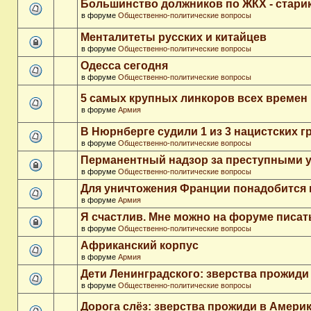
Большинство должников по ЖКХ - стари
в форуме
Общественно-политические вопросы
Менталитеты русских и китайцев
в форуме
Общественно-политические вопросы
Одесса сегодня
в форуме
Общественно-политические вопросы
5 самых крупных линкоров всех времен
в форуме
Армия
В Нюрнберге судили 1 из 3 нацистских 
в форуме
Общественно-политические вопросы
Перманентный надзор за преступными 
в форуме
Общественно-политические вопросы
Для уничтожения Франции понадобится 
в форуме
Армия
Я счастлив. Мне можно на форуме писа
в форуме
Общественно-политические вопросы
Африканский корпус
в форуме
Армия
Дети Ленинградского: зверства прожиди
в форуме
Общественно-политические вопросы
Дорога слёз: зверства прожиди в Амери