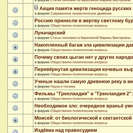
в форуме
Статьи экономиста Кириллиной Марины Викторовны
Акция памяти жертв геноцида русских
в форуме
Современное патриотическое движение
Россию принесли в жертву светлому бу
в форуме
Общественно-политические вопросы
Луначарский
в форуме
Статьи экономиста Кириллиной Марины Викторовны
Накопленный багаж зла цивилизации да
в форуме
Общественно-политические вопросы
Почему своих цыган нет у других народ
в форуме
Общественно-политические вопросы
Перевёрнутая цивилизация кочевых вы
в форуме
Общественно-политические вопросы
Ученые нашли самую древнюю реку в м
в форуме
Наука и техника
Фильмы "Гренландия" и "Гренландия 2": 
в форуме
Общественно-политические вопросы
Необходимое зло: очередное враньё ум
в форуме
Общественно-политические вопросы
Моисей: от биологической к сектантско
в форуме
Общественно-политические вопросы
Издёвка над правосудием