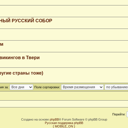
РНЫЙ РУССКИЙ СОБОР
мм
викингов в Твери
ругие страны тоже)
ия за:
Поле сортировки:
Перейти:
Создано на основе
phpBB
® Forum Software © phpBB Group
Русская поддержка phpBB
{ MOBILE_ON }