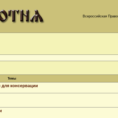
Всероссийская Право
Темы
 для консервации
и