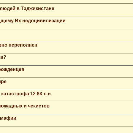
 людей в Таджикистане
дщему Их недоцивилизации
вно переполнен
ов?
рожденцев
ире
катастрофа 12.8К л.н.
ножадных и чекистов
й мафии