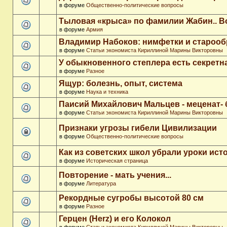
в форуме
Общественно-политические вопросы
Тыловая «крыса» по фамилии Жабин.. 
в форуме
Армия
Владимир Набоков: нимфетки и старооб
в форуме
Статьи экономиста Кириллиной Марины Викторовны
У обыкновенного степлера есть секретн
в форуме
Разное
Ящур: болезнь, опыт, система
в форуме
Наука и техника
Паисий Михайлович Мальцев - меценат-
в форуме
Статьи экономиста Кириллиной Марины Викторовны
Признаки угрозы гибели Цивилизации
в форуме
Общественно-политические вопросы
Как из советских школ убрали уроки ист
в форуме
Историческая страница
Повторение - мать учения...
в форуме
Литература
Рекордные сугробы высотой 80 см
в форуме
Разное
Герцен (Herz) и его Колокол