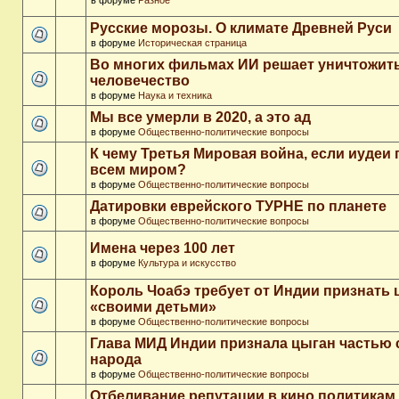
в форуме
Разное
Русские морозы. О климате Древней Руси
в форуме
Историческая страница
Во многих фильмах ИИ решает уничтожит
человечество
в форуме
Наука и техника
Мы все умерли в 2020, а это ад
в форуме
Общественно-политические вопросы
К чему Третья Мировая война, если иудеи 
всем миром?
в форуме
Общественно-политические вопросы
Датировки еврейского ТУРНЕ по планете
в форуме
Общественно-политические вопросы
Имена через 100 лет
в форуме
Культура и искусство
Король Чоабэ требует от Индии признать 
«своими детьми»
в форуме
Общественно-политические вопросы
Глава МИД Индии признала цыган частью 
народа
в форуме
Общественно-политические вопросы
Отбеливание репутации в кино политикам