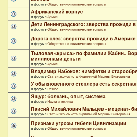
в форуме
Общественно-политические вопросы
Африканский корпус
в форуме
Армия
Дети Ленинградского: зверства прожиди в
в форуме
Общественно-политические вопросы
Дорога слёз: зверства прожиди в Америке
в форуме
Общественно-политические вопросы
Тыловая «крыса» по фамилии Жабин.. Во
миллионами деньги
в форуме
Армия
Владимир Набоков: нимфетки и старообр
в форуме
Статьи экономиста Кириллиной Марины Викторовны
У обыкновенного степлера есть секретна
в форуме
Разное
Ящур: болезнь, опыт, система
в форуме
Наука и техника
Паисий Михайлович Мальцев - меценат- 
в форуме
Статьи экономиста Кириллиной Марины Викторовны
Признаки угрозы гибели Цивилизации
в форуме
Общественно-политические вопросы