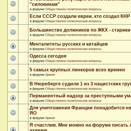
"силовикам"
в форуме
Общественно-политические вопросы
Если СССР создали евреи, кто создал КНР
в форуме
Общественно-политические вопросы
Большинство должников по ЖКХ - старики
в форуме
Общественно-политические вопросы
Менталитеты русских и китайцев
в форуме
Общественно-политические вопросы
Одесса сегодня
в форуме
Общественно-политические вопросы
5 самых крупных линкоров всех времен
в форуме
Армия
В Нюрнберге судили 1 из 3 нацистских гр
в форуме
Общественно-политические вопросы
Перманентный надзор за преступными у
в форуме
Общественно-политические вопросы
Для уничтожения Франции понадобится не
ЯО
в форуме
Армия
Я счастлив. Мне можно на форуме писать
ахинею