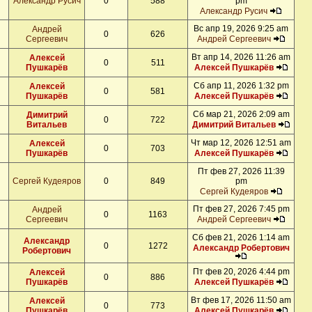
Александр Русич
0
588
pm
Александр Русич
Вс апр 19, 2026 9:25 am
Андрей
0
626
Сергеевич
Андрей Сергеевич
Вт апр 14, 2026 11:26 am
Алексей
0
511
Пушкарёв
Алексей Пушкарёв
Сб апр 11, 2026 1:32 pm
Алексей
0
581
Пушкарёв
Алексей Пушкарёв
Сб мар 21, 2026 2:09 am
Димитрий
0
722
Витальев
Димитрий Витальев
Чт мар 12, 2026 12:51 am
Алексей
0
703
Пушкарёв
Алексей Пушкарёв
Пт фев 27, 2026 11:39
Сергей Кудеяров
0
849
pm
Сергей Кудеяров
Пт фев 27, 2026 7:45 pm
Андрей
0
1163
Сергеевич
Андрей Сергеевич
Сб фев 21, 2026 1:14 am
Александр
0
1272
Александр Робертович
Робертович
Пт фев 20, 2026 4:44 pm
Алексей
0
886
Пушкарёв
Алексей Пушкарёв
Вт фев 17, 2026 11:50 am
Алексей
0
773
Пушкарёв
Алексей Пушкарёв