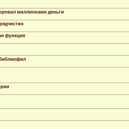
Воровал миллионами деньги
рядчество
ая функция
 библиофил
ории