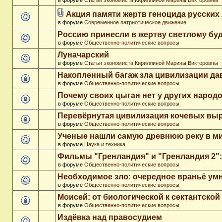
в форуме
Статьи экономиста Кириллиной Марины Викторовны
Акция памяти жертв геноцида русских
в форуме
Современное патриотическое движение
Россию принесли в жертву светлому бу
в форуме
Общественно-политические вопросы
Луначарский
в форуме
Статьи экономиста Кириллиной Марины Викторовны
Накопленный багаж зла цивилизации да
в форуме
Общественно-политические вопросы
Почему своих цыган нет у других народ
в форуме
Общественно-политические вопросы
Перевёрнутая цивилизация кочевых вы
в форуме
Общественно-политические вопросы
Ученые нашли самую древнюю реку в м
в форуме
Наука и техника
Фильмы "Гренландия" и "Гренландия 2": 
в форуме
Общественно-политические вопросы
Необходимое зло: очередное враньё ум
в форуме
Общественно-политические вопросы
Моисей: от биологической к сектантско
в форуме
Общественно-политические вопросы
Издёвка над правосудием