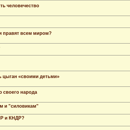
ть человечество
еи правят всем миром?
е
ь цыган «своими детьми»
ю своего народа
м и "силовикам"
НР и КНДР?