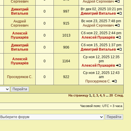
Сергеевич
Андрей Сергеевич
Вт дек 02, 2025 10:21 pm
Димитрий
0
997
Витальев
Димитрий Витальев
Вс ноя 23, 2025 7:48 pm
Андрей
0
915
Сергеевич
Андрей Сергеевич
Сб ноя 22, 2025 2:44 pm
Алексей
0
1013
Пушкарёв
Алексей Пушкарёв
Сб ноя 15, 2025 1:37 pm
Димитрий
0
906
Витальев
Димитрий Витальев
Ср ноя 12, 2025 12:35
Алексей
0
1164
pm
Пушкарёв
Алексей Пушкарёв
Ср ноя 12, 2025 12:43
Проскуряков С.
0
922
am
Проскуряков С.
На страницу
1
,
2
,
3
,
4
,
5
...
20
След.
Часовой пояс: UTC + 3 часа