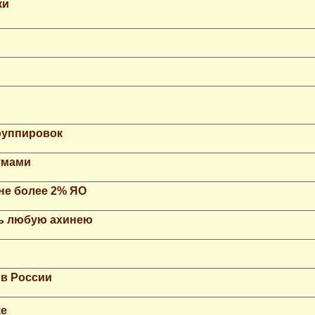
ки
группировок
умами
не более 2% ЯО
ть любую ахинею
 в России
ке