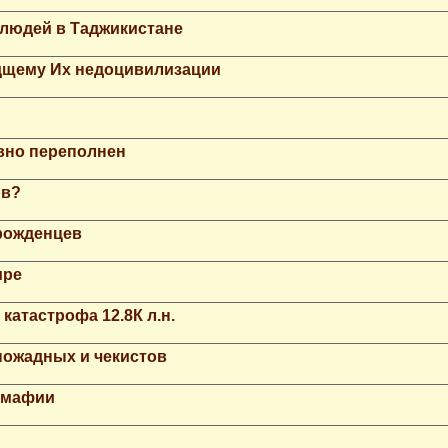
 людей в Таджикистане
дщему Их недоцивилизации
вно переполнен
ов?
рожденцев
ире
катастрофа 12.8К л.н.
ножадных и чекистов
й мафии