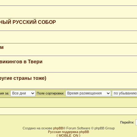
РНЫЙ РУССКИЙ СОБОР
мм
викингов в Твери
ругие страны тоже)
ия за:
Поле сортировки:
Перейти:
Создано на основе
phpBB
® Forum Software © phpBB Group
Русская поддержка phpBB
{ MOBILE_ON }