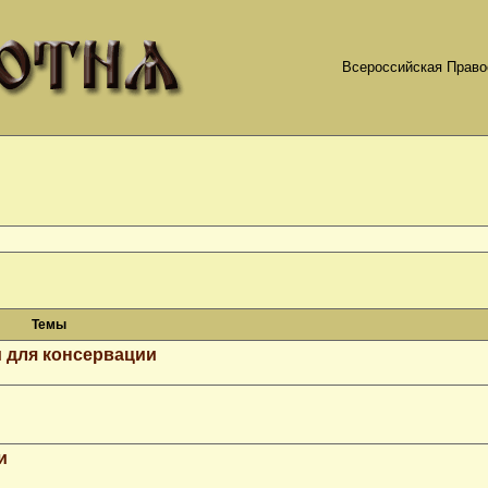
Всероссийская Право
Темы
 для консервации
и