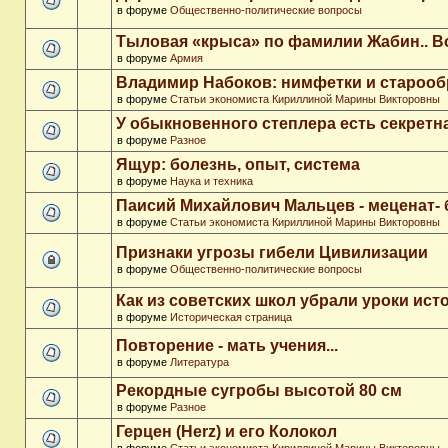
в форуме
Общественно-политические вопросы
Тыловая «крыса» по фамилии Жабин.. 
в форуме
Армия
Владимир Набоков: нимфетки и старооб
в форуме
Статьи экономиста Кириллиной Марины Викторовны
У обыкновенного степлера есть секретн
в форуме
Разное
Ящур: болезнь, опыт, система
в форуме
Наука и техника
Паисий Михайлович Мальцев - меценат-
в форуме
Статьи экономиста Кириллиной Марины Викторовны
Признаки угрозы гибели Цивилизации
в форуме
Общественно-политические вопросы
Как из советских школ убрали уроки ист
в форуме
Историческая страница
Повторение - мать учения...
в форуме
Литература
Рекордные сугробы высотой 80 см
в форуме
Разное
Герцен (Herz) и его Колокол