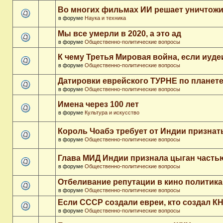
Во многих фильмах ИИ решает уничтожи
в форуме
Наука и техника
Мы все умерли в 2020, а это ад
в форуме
Общественно-политические вопросы
К чему Третья Мировая война, если иуд
в форуме
Общественно-политические вопросы
Датировки еврейского ТУРНЕ по планет
в форуме
Общественно-политические вопросы
Имена через 100 лет
в форуме
Культура и искусство
Король Чоабэ требует от Индии признат
в форуме
Общественно-политические вопросы
Глава МИД Индии признала цыган часть
в форуме
Общественно-политические вопросы
Отбеливание репутации в кино политика
в форуме
Общественно-политические вопросы
Если СССР создали евреи, кто создал К
в форуме
Общественно-политические вопросы