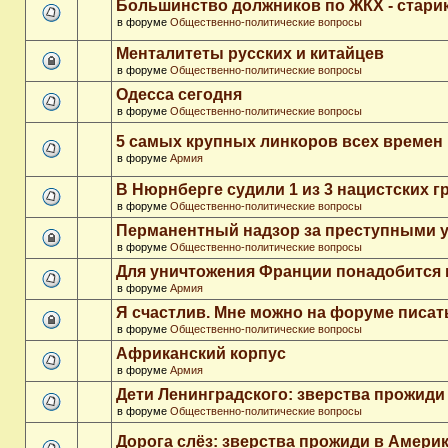
Большинство должников по ЖКХ - стари
в форуме
Общественно-политические вопросы
Менталитеты русских и китайцев
в форуме
Общественно-политические вопросы
Одесса сегодня
в форуме
Общественно-политические вопросы
5 самых крупных линкоров всех времен
в форуме
Армия
В Нюрнберге судили 1 из 3 нацистских 
в форуме
Общественно-политические вопросы
Перманентный надзор за преступными 
в форуме
Общественно-политические вопросы
Для уничтожения Франции понадобится 
в форуме
Армия
Я счастлив. Мне можно на форуме писа
в форуме
Общественно-политические вопросы
Африканский корпус
в форуме
Армия
Дети Ленинградского: зверства прожиди
в форуме
Общественно-политические вопросы
Дорога слёз: зверства прожиди в Амери