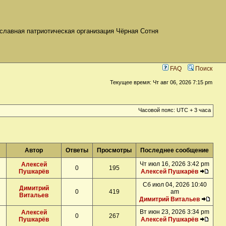
славная патриотическая организация Чёрная Сотня
FAQ
Поиск
Текущее время: Чт авг 06, 2026 7:15 pm
Часовой пояс: UTC + 3 часа
Автор
Ответы
Просмотры
Последнее сообщение
Чт июл 16, 2026 3:42 pm
Алексей
0
195
Пушкарёв
Алексей Пушкарёв
Сб июл 04, 2026 10:40
Димитрий
0
419
am
Витальев
Димитрий Витальев
Вт июн 23, 2026 3:34 pm
Алексей
0
267
Пушкарёв
Алексей Пушкарёв