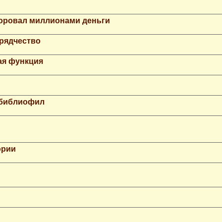
Воровал миллионами деньги
рядчество
ая функция
 библиофил
ории