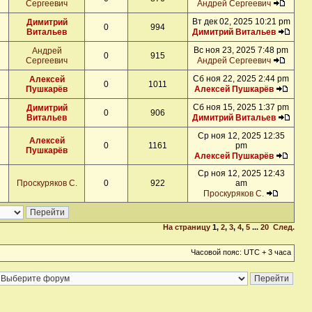
Сергеевич
Андрей Сергеевич
Вт дек 02, 2025 10:21 pm
Димитрий
0
994
Витальев
Димитрий Витальев
Вс ноя 23, 2025 7:48 pm
Андрей
0
915
Сергеевич
Андрей Сергеевич
Сб ноя 22, 2025 2:44 pm
Алексей
0
1011
Пушкарёв
Алексей Пушкарёв
Сб ноя 15, 2025 1:37 pm
Димитрий
0
906
Витальев
Димитрий Витальев
Ср ноя 12, 2025 12:35
Алексей
0
1161
pm
Пушкарёв
Алексей Пушкарёв
Ср ноя 12, 2025 12:43
Проскуряков С.
0
922
am
Проскуряков С.
На страницу
1
,
2
,
3
,
4
,
5
...
20
След.
Часовой пояс: UTC + 3 часа