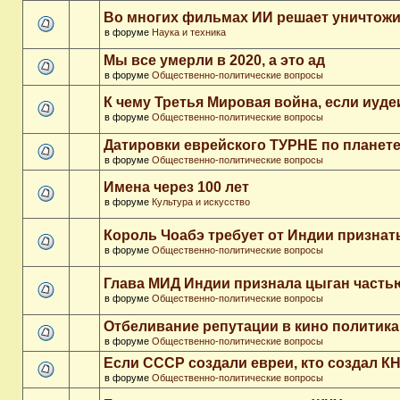
Во многих фильмах ИИ решает уничтожи
в форуме
Наука и техника
Мы все умерли в 2020, а это ад
в форуме
Общественно-политические вопросы
К чему Третья Мировая война, если иуд
в форуме
Общественно-политические вопросы
Датировки еврейского ТУРНЕ по планет
в форуме
Общественно-политические вопросы
Имена через 100 лет
в форуме
Культура и искусство
Король Чоабэ требует от Индии признат
в форуме
Общественно-политические вопросы
Глава МИД Индии признала цыган часть
в форуме
Общественно-политические вопросы
Отбеливание репутации в кино политика
в форуме
Общественно-политические вопросы
Если СССР создали евреи, кто создал К
в форуме
Общественно-политические вопросы