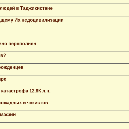
 людей в Таджикистане
дщему Их недоцивилизации
вно переполнен
ов?
рожденцев
ире
катастрофа 12.8К л.н.
ножадных и чекистов
й мафии