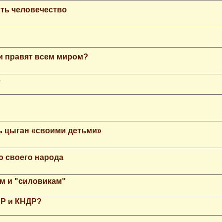
ть человечество
еи правят всем миром?
е
ь цыган «своими детьми»
ю своего народа
м и "силовикам"
НР и КНДР?