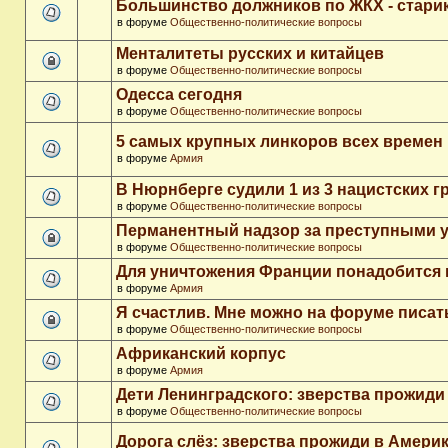
Большинство должников по ЖКХ - стари
в форуме
Общественно-политические вопросы
Менталитеты русских и китайцев
в форуме
Общественно-политические вопросы
Одесса сегодня
в форуме
Общественно-политические вопросы
5 самых крупных линкоров всех времен
в форуме
Армия
В Нюрнберге судили 1 из 3 нацистских 
в форуме
Общественно-политические вопросы
Перманентный надзор за преступными 
в форуме
Общественно-политические вопросы
Для уничтожения Франции понадобится 
в форуме
Армия
Я счастлив. Мне можно на форуме писа
в форуме
Общественно-политические вопросы
Африканский корпус
в форуме
Армия
Дети Ленинградского: зверства прожиди
в форуме
Общественно-политические вопросы
Дорога слёз: зверства прожиди в Амери