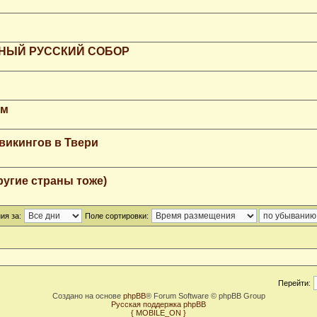
РНЫЙ РУССКИЙ СОБОР
мм
викингов в Твери
ругие страны тоже)
ия за:
Поле сортировки:
Перейти:
Создано на основе
phpBB
® Forum Software © phpBB Group
Русская поддержка phpBB
{ MOBILE_ON }