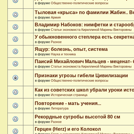
в форуме
Общественно-политические вопросы
Тыловая «крыса» по фамилии Жабин.. 
в форуме
Армия
Владимир Набоков: нимфетки и старооб
в форуме
Статьи экономиста Кириллиной Марины Викторовны
У обыкновенного степлера есть секретн
в форуме
Разное
Ящур: болезнь, опыт, система
в форуме
Наука и техника
Паисий Михайлович Мальцев - меценат-
в форуме
Статьи экономиста Кириллиной Марины Викторовны
Признаки угрозы гибели Цивилизации
в форуме
Общественно-политические вопросы
Как из советских школ убрали уроки ист
в форуме
Историческая страница
Повторение - мать учения...
в форуме
Литература
Рекордные сугробы высотой 80 см
в форуме
Разное
Герцен (Herz) и его Колокол