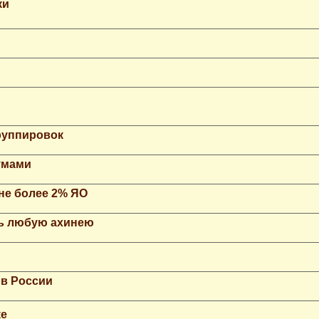
ки
группировок
умами
не более 2% ЯО
ть любую ахинею
 в России
ке