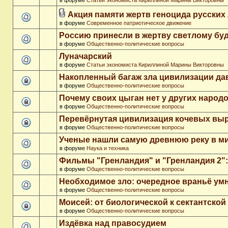
в форуме
Статьи экономиста Кириллиной Марины Викторовны
Акция памяти жертв геноцида русских
в форуме
Современное патриотическое движение
Россию принесли в жертву светлому бу
в форуме
Общественно-политические вопросы
Луначарский
в форуме
Статьи экономиста Кириллиной Марины Викторовны
Накопленный багаж зла цивилизации да
в форуме
Общественно-политические вопросы
Почему своих цыган нет у других народ
в форуме
Общественно-политические вопросы
Перевёрнутая цивилизация кочевых вы
в форуме
Общественно-политические вопросы
Ученые нашли самую древнюю реку в м
в форуме
Наука и техника
Фильмы "Гренландия" и "Гренландия 2": 
в форуме
Общественно-политические вопросы
Необходимое зло: очередное враньё ум
в форуме
Общественно-политические вопросы
Моисей: от биологической к сектантско
в форуме
Общественно-политические вопросы
Издёвка над правосудием