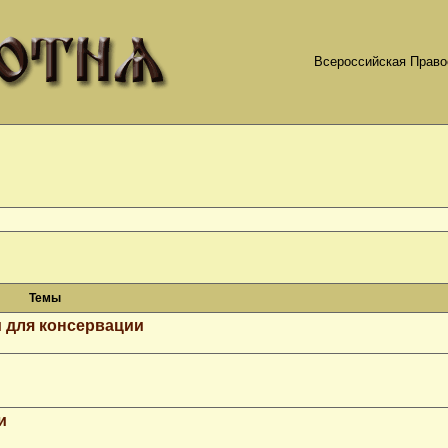
Всероссийская Право
Темы
 для консервации
и